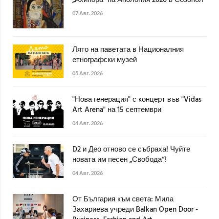
„Ахинора“ на Аполония 2026 в Созопол
07 Авг. 2026
Лято на паветата в Националния
етнографски музей
05 Авг. 2026
"Нова генерация" с концерт във "Vidas
Art Arena" на 15 септември
04 Авг. 2026
D2 и Део отново се събраха! Чуйте
новата им песен „Свобода“!
04 Авг. 2026
От България към света: Мила
Захариева учреди Balkan Open Door -