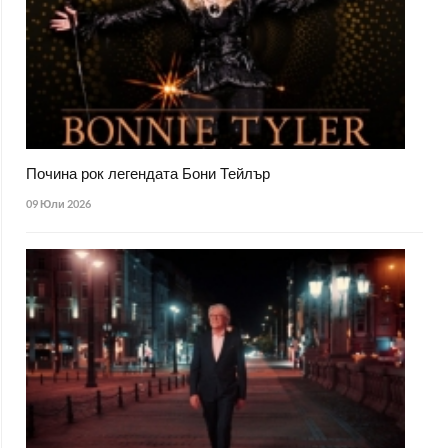
Почина рок легендата Бони Тейлър
09 Юли 2026