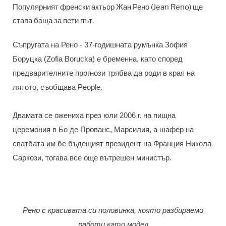
Популярният френски актьор Жан Рено (Jean Reno) ще
става баща за пети път.
Съпругата на Рено - 37-годишната румънка Зофия
Боруцка (Zofia Borucka) е бременна, като според
предварителните прогнози трябва да роди в края на
лятото, съобщава People.
Двамата се ожениха през юли 2006 г. на пищна
церемония в Бо де Прованс, Марсилия, а шафер на
сватбата им бе бъдещият президент на Франция Никола
Саркози, тогава все още вътрешен министър.
Рено с красивата си половинка, която разбираемо
работи като модел