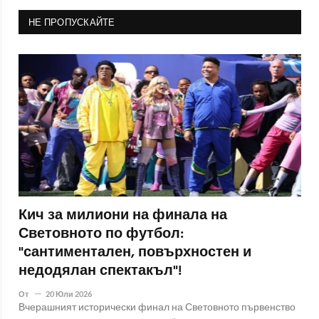
НЕ ПРОПУСКАЙТЕ
Кич за милиони на финала на
Световното по футбол:
"сантиментален, повърхностен и
недодялан спектакъл"!
От
20 Юли 2026
Вчерашният исторически финал на Световното първенство