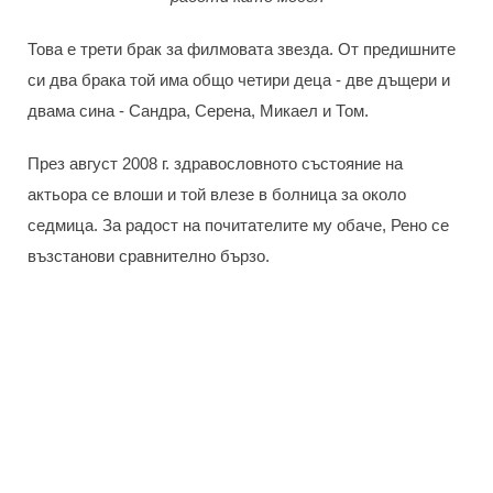
Това е трети брак за филмовата звезда. От предишните
си два брака той има общо четири деца - две дъщери и
двама сина - Сандра, Серена, Микаел и Том.
През август 2008 г. здравословното състояние на
актьора се влоши и той влезе в болница за около
седмица. За радост на почитателите му обаче, Рено се
възстанови сравнително бързо.