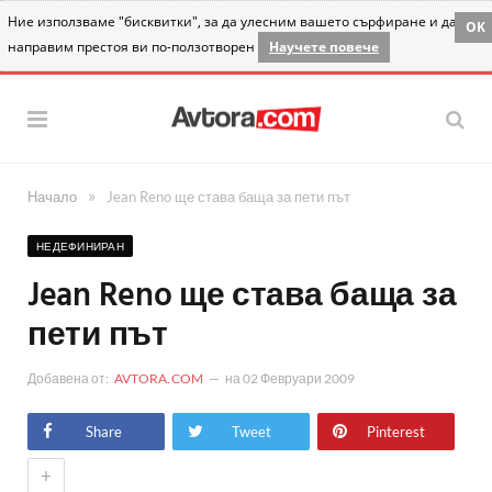
Ние използваме "бисквитки", за да улесним вашето сърфиране и да
OK
направим престоя ви по-ползотворен
Научете повече
»
Начало
Jean Reno ще става баща за пети път
НЕДЕФИНИРАН
Jean Reno ще става баща за
пети път
Добавена от:
AVTORA.COM
на
02 Февруари 2009
Share
Tweet
Pinterest
+