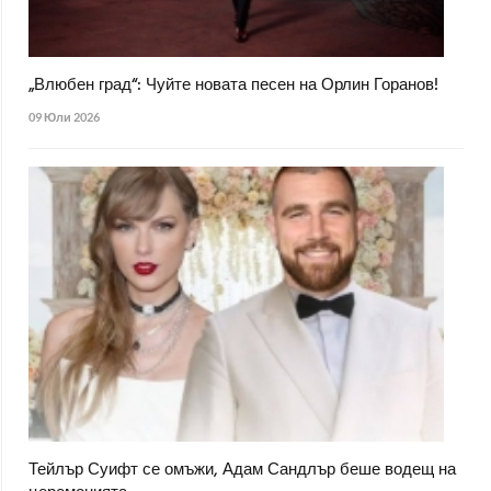
„Влюбен град“: Чуйте новата песен на Орлин Горанов!
09 Юли 2026
Тейлър Суифт се омъжи, Адам Сандлър беше водещ на