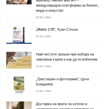
Business, Fashion and Art –
международна платформа за бизнес,
мода и изкуство
03 Авг. 2026
„Mater 2-10“, Хуан Согьон
02 Авг. 2026
Най-честите грешки при избора на
хавлиени кърпи и как да ги избегнем
02 Авг. 2026
„Тристишия и фотограми“, Цочо
Бояджиев
01 Авг. 2026
Доставка на врати за хотели и