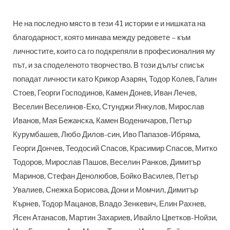
Не на последно място в тези 41 истории е и нишката на
благодарност, която минава между редовете – към
личностите, които са го подкрепяли в професионалния му
път, и за споделеното творчество. В този дълъг списък
попадат личности като Крикор Азарян, Тодор Колев, Галин
Стоев, Георги Господинов, Камен Донев, Иван Лечев,
Веселин Веселинов-Еко, Стунджи Янкулов, Мирослав
Иванов, Мая Бежанска, Камен Воденичаров, Петър
Курумбашев, Любо Дилов-син, Иво Папазов-Ибряма,
Георги Дончев, Теодосий Спасов, Красимир Спасов, Митко
Тодоров, Мирослав Пашов, Веселин Ранков, Димитър
Маринов, Стефан Денолюбов, Бойко Василев, Петър
Увалиев, Снежка Борисова, Дони и Момчил, Димитър
Кърнев, Тодор Мацанов, Владо Зенкевич, Елин Рахнев,
Ясен Атанасов, Мартин Захариев, Ивайло Цветков-Нойзи,