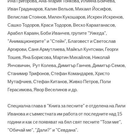
Ина Григорова, Ана-Мария Тонкова, Илияна Бойчева,
Иван Градинаров, Калин Вельов, Михаил Йосифов,
Велислав Стоянов, Милен Кукошаров, Искрен Искренов,
Сашко Тодоров, Краси Тодоров, Веско Караатанасов,
Арабел Караян, Боби Иванчев, групите "Уикеда",
"Анимационерите" и "Стейн", Благовест и Светослав
Аргирови, Саня Армутлиева, Майкъл Кунтсман, Георги
Тошев, Яна Борисова, Мартин Михайлов, Николай
Янчовичин, Рут Колева, Димитър Ганчев, Димитър Семов,
Станимир Трифонов, Стефан Командарев, Христо
Мутафчиев, Стефан Китанов, Живко Петров, Поли
Герасимова, Явор Веселинов и др.
Специална глава в "Книга за песните" е отделена на Лили
Иванова и съвместната им работа от последните над 15
години и как се появяват на бял свят песните "Този миг",
"Обичай ме", "Дали?" и "Севдана".