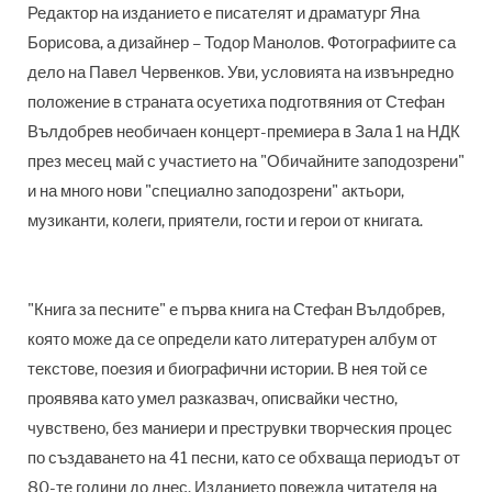
Редактор на изданието е писателят и драматург Яна
Борисова, а дизайнер – Тодор Манолов. Фотографиите са
дело на Павел Червенков. Уви, условията на извънредно
положение в страната осуетиха подготвяния от Стефан
Вълдобрев необичаен концерт-премиера в Зала 1 на НДК
през месец май с участието на "Обичайните заподозрени"
и на много нови "специално заподозрени" актьори,
музиканти, колеги, приятели, гости и герои от книгата.
"
Книга за песните" е първа книга на Стефан Вълдобрев,
която може да се определи като литературен албум от
текстове, поезия и биографични истории. В нея той се
проявява като умел разказвач, описвайки честно,
чувствено, без маниери и преструвки творческия процес
по създаването на 41 песни, като се обхваща периодът от
80-те години до днес. Изданието повежда читателя на