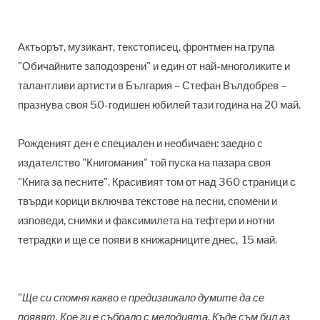
Актьорът, музикант, текстописец, фронтмен на група
"Обичайните заподозрени" и един от най-многоликите и
талантливи артисти в България – Стефан Вълдобрев –
празнува своя 50-годишен юбилей тази година на 20 май.
Рожденият ден е специален и необичаен: заедно с
издателство "Книгомания" той пуска на пазара своя
"Книга за песните". Красивият том от над 360 страници с
твърди корици включва текстове на песни, спомени и
изповеди, снимки и факсимилета на тефтери и нотни
тетрадки и ще се появи в книжарниците днес, 15 май.
"
Ще си спомня какво е предизвикало думите да се
появят. Кое ги е събрало с мелодията. Къде съм бил аз