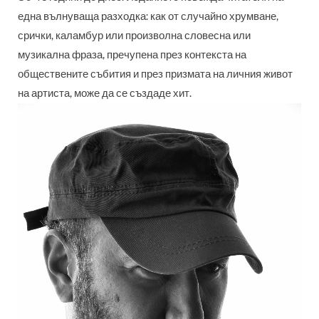
една вълнуваща разходка: как от случайно хрумване,
срички, каламбур или произволна словесна или
музикална фраза, пречупена през контекста на
обществените събития и през призмата на личния живот
на артиста, може да се създаде хит.