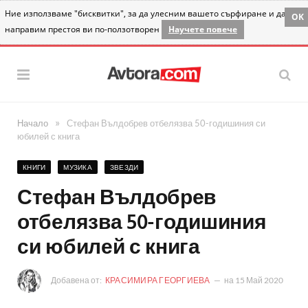
Ние използваме "бисквитки", за да улесним вашето сърфиране и да
OK
направим престоя ви по-ползотворен
Научете повече
»
Начало
Стефан Вълдобрев отбелязва 50-годишиния си
юбилей с книга
КНИГИ
МУЗИКА
ЗВЕЗДИ
Стефан Вълдобрев
отбелязва 50-годишиния
си юбилей с книга
Добавена от:
КРАСИМИРА ГЕОРГИЕВА
на
15 Май 2020