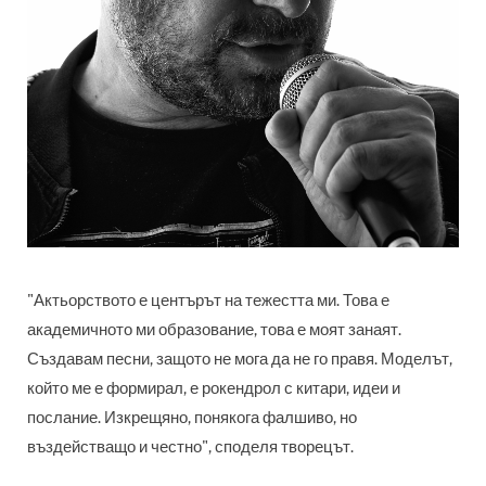
"
Актьорството е центърът на тежестта ми. Това е
академичното ми образование, това е моят занаят.
Създавам песни, защото не мога да не го правя. Моделът,
който ме е формирал, е рокендрол с китари, идеи и
послание. Изкрещяно, понякога фалшиво, но
въздействащо и честно", споделя творецът.