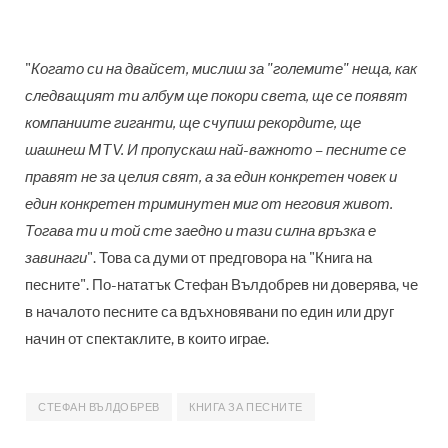
"
Когато си на двайсет, мислиш за "големите" неща, как
следващият ти албум ще покори света, ще се появят
компаниите гиганти, ще счупиш рекордите, ще
шашнеш MTV. И пропускаш най-важното – песните се
правят не за целия свят, а за един конкретен човек и
един конкретен триминутен миг от неговия живот.
Тогава ти и той сте заедно и тази силна връзка е
завинаги
".
Това са думи от предговора на "Книга на
песните". По-нататък Стефан Вълдобрев ни доверява, че
в началото песните са вдъхновявани по един или друг
начин от спектаклите, в които играе.
СТЕФАН ВЪЛДОБРЕВ
КНИГА ЗА ПЕСНИТЕ