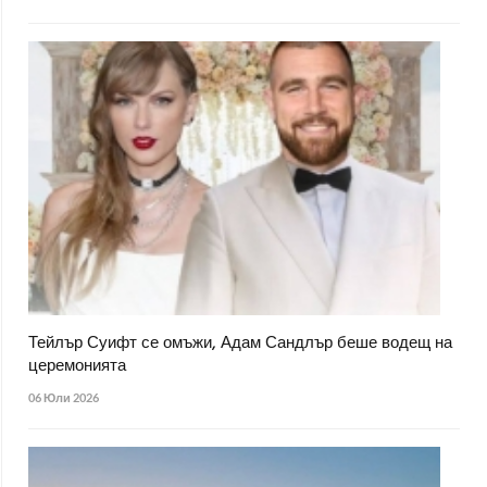
Тейлър Суифт се омъжи, Адам Сандлър беше водещ на
церемонията
06 Юли 2026