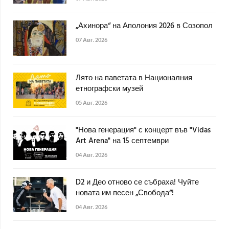
„Ахинора“ на Аполония 2026 в Созопол
07 Авг. 2026
Лято на паветата в Националния
етнографски музей
05 Авг. 2026
"Нова генерация" с концерт във "Vidas
Art Arena" на 15 септември
04 Авг. 2026
D2 и Део отново се събраха! Чуйте
новата им песен „Свобода“!
04 Авг. 2026