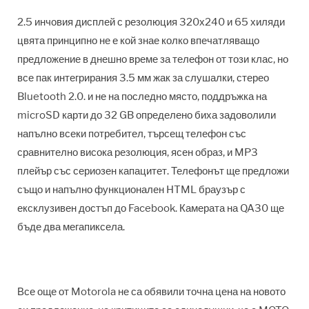
2.5 инчовия дисплей с резолюция 320х240 и 65 хиляди
цвята принципно не е кой знае колко впечатляващо
предложение в днешно време за телефон от този клас, но
все пак интегрирания 3.5 мм жак за слушалки, стерео
Bluetooth 2.0. и не на последно място, поддръжка на
microSD карти до 32 GB определено биха задоволили
напълно всеки потребител, търсещ телефон със
сравнително висока резолюция, ясен образ, и MP3
плейър със сериозен капацитет. Телефонът ще предложи
също и напълно функционален HTML браузър с
ексклузивен достъп до Facebook. Камерата на QA30 ще
бъде два мегапиксела.
Все още от Motorola не са обявили точна цена на новото