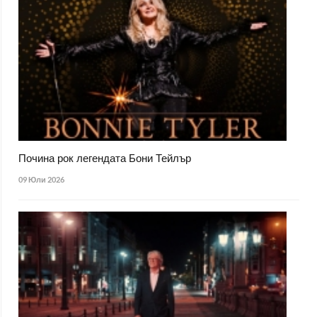
Почина рок легендата Бони Тейлър
09 Юли 2026