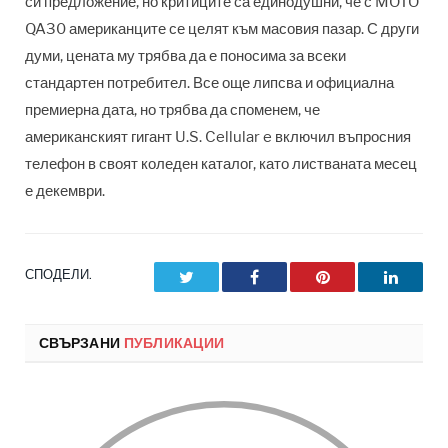
си предложение, но критиците са единодушни, че с MOTO
QA30 американците се целят към масовия пазар. С други
думи, цената му трябва да е поносима за всеки
стандартен потребител. Все още липсва и официална
премиерна дата, но трябва да споменем, че
американският гигант U.S. Cellular e включил въпросния
телефон в своят коледен каталог, като листваната месец
е декември.
СПОДЕЛИ.
Twitter
Facebook
Pinterest
LinkedI
СВЪРЗАНИ
ПУБЛИКАЦИИ