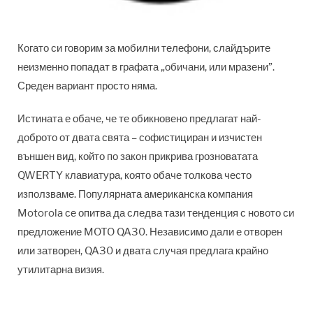
Когато си говорим за мобилни телефони, слайдърите
неизменно попадат в графата „обичани, или мразени”.
Среден вариант просто няма.
Истината е обаче, че те обикновено предлагат най-
доброто от двата свята – софистициран и изчистен
външен вид, който по закон прикрива грозноватата
QWERTY клавиатура, която обаче толкова често
използваме. Популярната американска компания
Motorola се опитва да следва тази тенденция с новото си
предложение MOTO QA30. Независимо дали е отворен
или затворен, QA30 и двата случая предлага крайно
утилитарна визия.