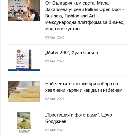
От България към света: Мила
Захариева учреди Balkan Open Door -
Business, Fashion and Art –
международна платформа за бизнес,
мода и изкуство
03 Авг. 2026
„Mater 2-10“, Хуан Согьон
02 Авг. 2026
Най-честите грешки при избора на
хавлиени кърпи и как да ги избегнем
02 Авг. 2026
„Тристишия и фотограми“, Цочо
Бояджиев
01 Авг. 2026