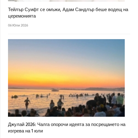
Тейлър Суифт се омъжи, Адам Сандлър беше водещ на
церемонията
06 Юли 2026
Джулай 2026: Чалга опорочи идеята за посрещането на
изгрева на 1 юли