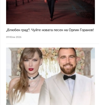
„Влюбен град“: Чуйте новата песен на Орлин Горанов!
09 Юли 2026