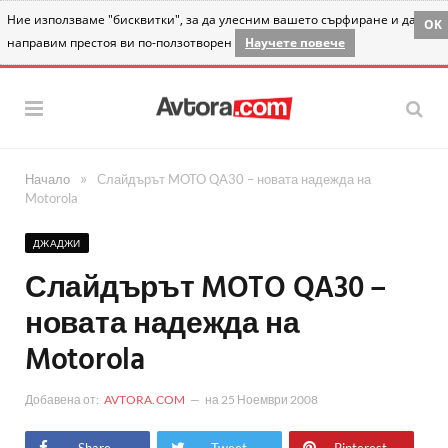
Ние използваме "бисквитки", за да улесним вашето сърфиране и да
OK
направим престоя ви по-ползотворен
Научете повече
»
Начало
Слайдърът MOTO QA30 – новата надежда на
Motorola
ДЖАДЖИ
Слайдърът MOTO QA30 –
новата надежда на
Motorola
Добавена от:
AVTORA.COM
на
25 Ноември 2008