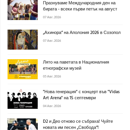
Празнуваме Международния ден на
бирата - всеки първи петък на август
07 Авг. 2026
„Ахинора“ на Аполония 2026 в Созопол
07 Авг. 2026
Лято на паветата в Националния
етнографски музей
05 Авг. 2026
"Нова генерация" с концерт във "Vidas
Art Arena" на 15 септември
04 Авг. 2026
D2 и Део отново се събраха! Чуйте
новата им песен „Свобода“!