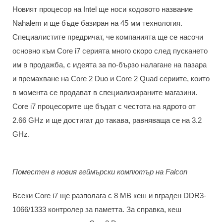
Новият процесор на Intel ще носи кодовото название
Nahalem и ще бъде базиран на 45 мм технология.
Специалистите предричат, че компанията ще се насочи
основно към Core i7 серията много скоро след пускането
им в продажба, с идеята за по-бързо налагане на пазара
и премахване на Core 2 Duo и Core 2 Quad сериите, които
в момента се продават в специализираните магазини.
Core i7 процесорите ще бъдат с честота на ядрото от
2.66 GHz и ще достигат до такава, равняваща се на 3.2
GHz.
Поместен в новия геймърски компютър на Falcon
Всеки Core i7 ще разполага с 8 MB кеш и вграден DDR3-
1066/1333 контролер за паметта. За справка, кеш