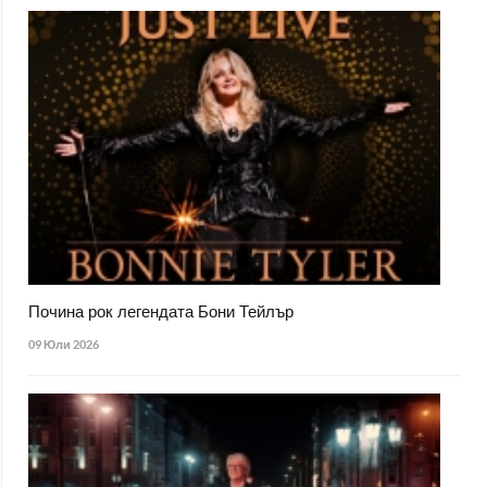
Почина рок легендата Бони Тейлър
09 Юли 2026