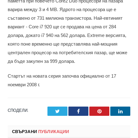
паметта при повечето Core2 Duo процесори на пазара
варира между 3 и 4 MB. Ядрото на процесора ще е
съставено от 731 милиона транзистора. Най-евтиният
вариант - Core i7 920 ще се продава на цена от 284
долара, докато i7 940 на 562 долара. Extreme версията,
която поне временно ще представлява най-мощния
централен процесор на потребителския пазар, ще може
да бъде закупен за 999 долара.
Стартът на новата серия започва официално от 17
ноември 2008 г.
СПОДЕЛИ.
Twitter
Facebook
Pinterest
LinkedI
СВЪРЗАНИ
ПУБЛИКАЦИИ