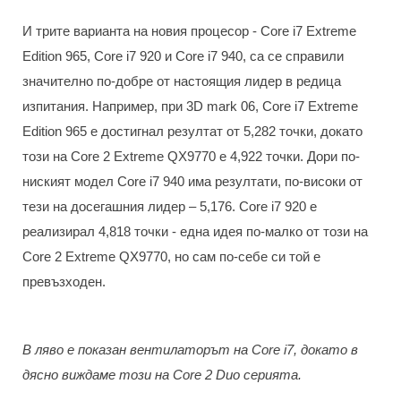
И трите варианта на новия процесор - Core i7 Extreme
Edition 965, Core i7 920 и Core i7 940, са се справили
значително по-добре от настоящия лидер в редица
изпитания. Например, при 3D mark 06, Core i7 Extreme
Edition 965 е достигнал резултат от 5,282 точки, докато
този на Core 2 Extreme QX9770 е 4,922 точки. Дори по-
ниският модел Core i7 940 има резултати, по-високи от
тези на досегашния лидер – 5,176. Core i7 920 е
реализирал 4,818 точки - една идея по-малко от този на
Core 2 Extreme QX9770, но сам по-себе си той е
превъзходен.
В ляво е показан вентилаторът на Core i7, докато в
дясно виждаме този на Core 2 Duo серията.