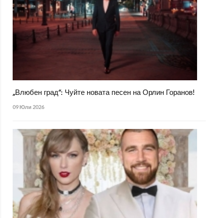
„Влюбен град“: Чуйте новата песен на Орлин Горанов!
09 Юли 2026