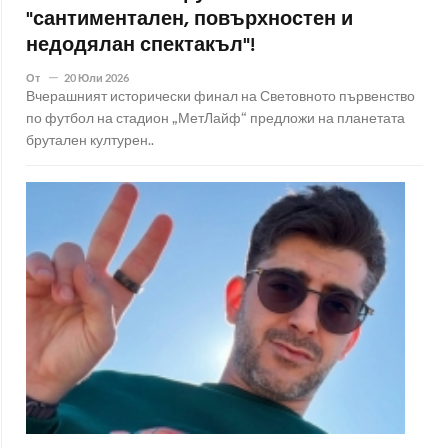
"сантиментален, повърхностен и
недодялан спектакъл"!
От
20 Юли 2026
Вчерашният исторически финал на Световното първенство
по футбол на стадион „МетЛайф“ предложи на планетата
брутален културен..