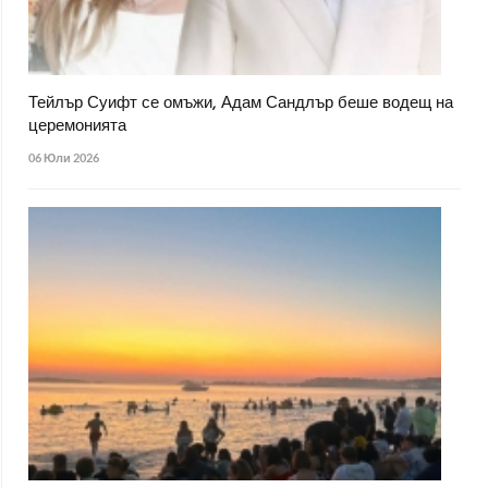
Тейлър Суифт се омъжи, Адам Сандлър беше водещ на
церемонията
06 Юли 2026