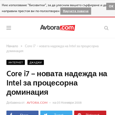
Ние използваме "бисквитки", за да улесним вашето сърфиране и да
OK
направим престоя ви по-ползотворен
Научете повече
»
Начало
Core i7 – новата надежда на Intel за процесорна
доминация
ИНТЕРНЕТ
ДЖАДЖИ
Core i7 – новата надежда на
Intel за процесорна
доминация
Добавена от:
AVTORA.COM
на
05 Ноември 2008