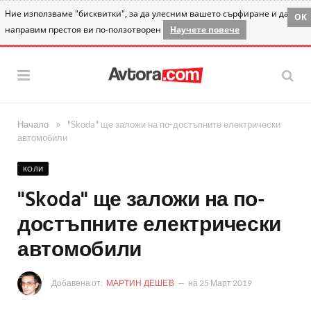
Ние използваме "бисквитки", за да улесним вашето сърфиране и да
OK
направим престоя ви по-ползотворен
Научете повече
»
Начало
"Skoda" ще заложи на по-достъпните електрически
автомобили
КОЛИ
"Skoda" ще заложи на по-
достъпните електрически
автомобили
Добавена от:
МАРТИН ДЕШЕВ
на
25 Март 2019