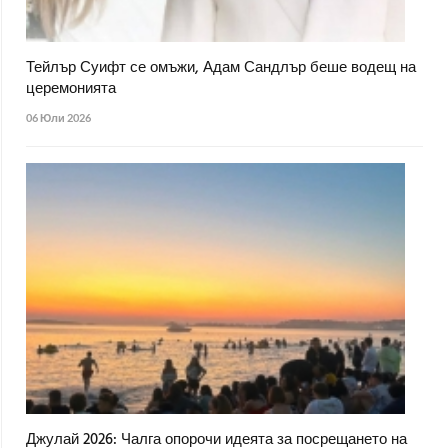
Тейлър Суифт се омъжи, Адам Сандлър беше водещ на
церемонията
06 Юли 2026
Джулай 2026: Чалга опорочи идеята за посрещането на