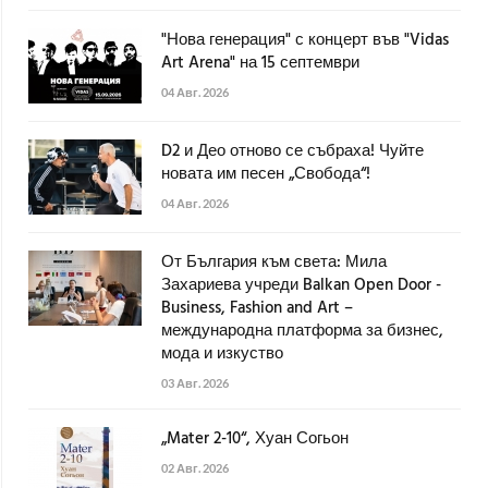
"Нова генерация" с концерт във "Vidas
Art Arena" на 15 септември
04 Авг. 2026
D2 и Део отново се събраха! Чуйте
новата им песен „Свобода“!
04 Авг. 2026
От България към света: Мила
Захариева учреди Balkan Open Door -
Business, Fashion and Art –
международна платформа за бизнес,
мода и изкуство
03 Авг. 2026
„Mater 2-10“, Хуан Согьон
02 Авг. 2026