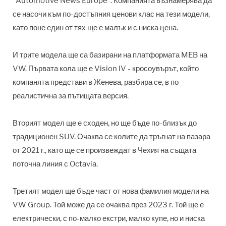
"Automotive News Europe". Компанията възнамерява да
се насочи към по-достъпния ценови клас на тези модели,
като поне един от тях ще е малък и с ниска цена.
И трите модела ще са базирани на платформата MEB на
VW. Първата кола ще е Vision IV - кросоувърът, който
компанята представи в Женева, разбира се, в по-
реалистична за пътищата версия.
Вторият модел ще е сходен, но ще бъде по-близък до
традиционен SUV. Очаква се колите да тръгнат на пазара
от 2021 г., като ще се произвеждат в Чехия на същата
поточна линия с Octavia.
Третият модел ще бъде част от нова фамилия модели на
VW Group. Той може да се очаква през 2023 г. Той ще е
електрически, с по-малко екстри, малко купе, но и ниска