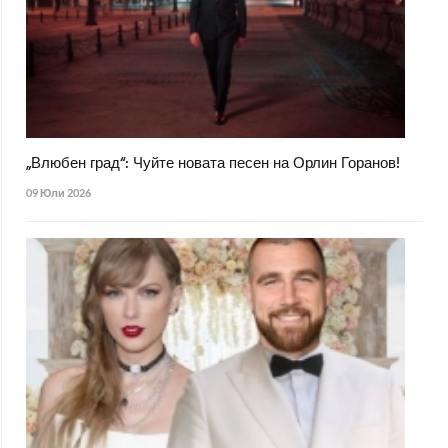
„Влюбен град“: Чуйте новата песен на Орлин Горанов!
09 Юли 2026