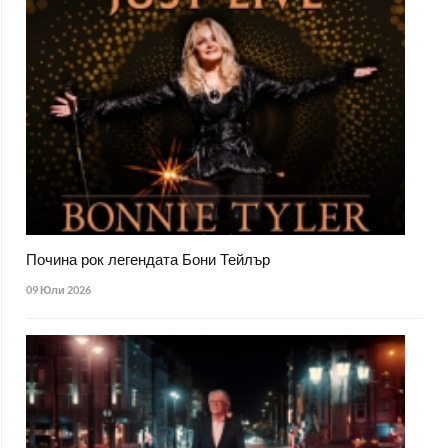
Почина рок легендата Бони Тейлър
09 Юли 2026