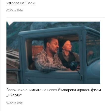
изгрева на 1 юли
02 Юли 2026
Започнаха снимките на новия български игрален филм
„Пилоти“
01 Юли 2026