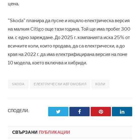
цена.
"Skoda" планира да пусне и изцяло електрическа версия
на малкия Citigo още тази година. Той ще има пробег 300
км. с едно зареждане. До 2025 г. компанията иска 25% от
всичките коли, които продава, да са електрически, а до
края на 2022 г. да има електрифицирана версия на поне
10 модела, което включва и хибриди.
SKODA
ЕЛЕКТРИЧЕСКИ АВТОМОБИЛ
КОЛИ
СПОДЕЛИ.
Twitter
Facebook
Pinterest
LinkedI
СВЪРЗАНИ
ПУБЛИКАЦИИ