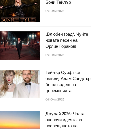
Бони Тейлър
09 Юли 2026
„Влюбен град“: Чуйте
новата песен на
Орлин Горанов!
09 Юли 2026
Тейлър Суифт се
омъжи, Адам Сандлър
беше водещ на
церемонията
06 Юли 2026
Джулай 2026: Чалга
опорочи идеята за
посрещането на