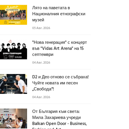
Лято на паветата в
Националния етнографски
музей
05 Авг. 2026
"Нова генерация" с концерт
във "Vidas Art Arena" на 15
септември
04 Авг. 2026
D2 и Део отново се събраха!
Чуйте новата им песен
„Свобода“!
04 Авг. 2026
От България към света:
Мила Захариева учреди
Balkan Open Door - Business,