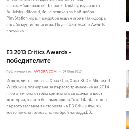
свръхамбициозен sci-fi проект Destiny, издаван от
Activision Blizzard, беше отличен за Най-добра
PlayStation игра, Най-добра екшън игра и Най-добра
онлайн мултиплеър игра. По две Gamescom Awards
получиха..
E3 2013 Critics Awards -
победителите
Публикувана от:
AVTORA.COM
07 Юли 2013
Играта, чиято поява за Xbox One, Xbox 360 и Microsoft
Windows е планирана за първото тримесечие на 2014
г., бе отличена от гейм критиката във всичките шест
категории, в които бе номинирана.Така Titanfall стана
първото заглавие в историята на E3 Critics Awards,
което печели толкова голям брой награди.E3..