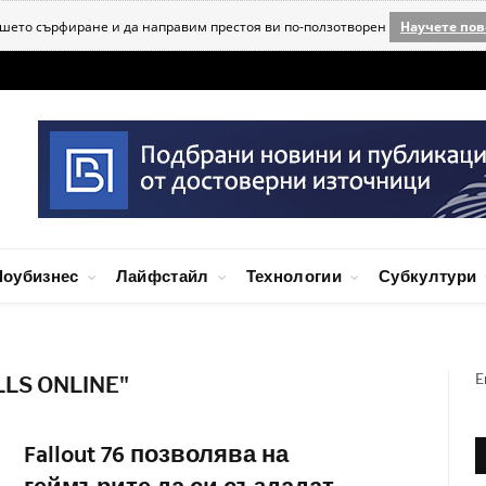
ашето сърфиране и да направим престоя ви по-ползотворен
Научете пов
оубизнес
Лайфстайл
Технологии
Субкултури
E
LLS ONLINE"
Fallout 76 позволява на