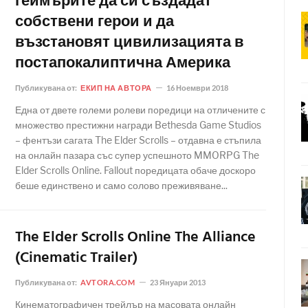
геймърите да си създадат
собствени герои и да
възстановят цивилизацията в
постапокалиптична Америка
Публикувана от:
ЕКИП НА АВТОРА
16 Ноември 2018
Една от двете големи ролеви поредици на отличените с
множество престижни награди Bethesda Game Studios
– фентъзи сагата The Elder Scrolls – отдавна е стъпила
на онлайн пазара със супер успешното MMORPG The
Elder Scrolls Online. Fallout поредицата обаче доскоро
беше единствено и само солово преживяване...
The Elder Scrolls Online The Alliance
(Cinematic Trailer)
Публикувана от:
AVTORA.COM
23 Януари 2013
Кинематографичен трейлър на масовата онлайн