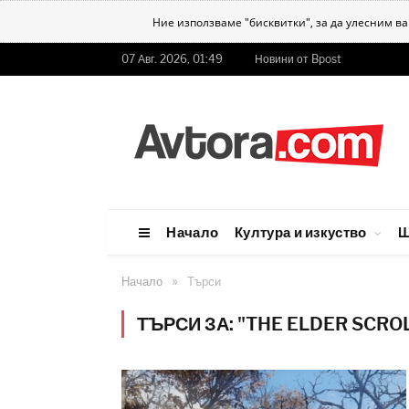
Ние използваме "бисквитки", за да улесним в
07 Авг. 2026, 01:49
Новини от Bpost
Начало
Култура и изкуство
Ш
»
Начало
Търси
ТЪРСИ ЗА: "THE ELDER SCRO