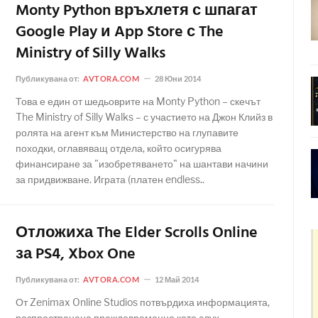
Monty Python връхлетя с шпагат
Google Play и App Store с The
Ministry of Silly Walks
Публикувана от:
AVTORA.COM
28 Юни 2014
Това е един от шедьоврите на Monty Python – скечът
The Ministry of Silly Walks – с участието на Джон Клийз в
ролята на агент към Министерство на глупавите
походки, оглавяващ отдела, който осигурява
финансиране за "изобретяването" на шантави начини
за придвижване. Играта (платен endless..
Отложиха The Elder Scrolls Online
за PS4, Xbox One
Публикувана от:
AVTORA.COM
12 Май 2014
От Zenimax Online Studios потвърдиха информацията,
разпространена преждевременно като слух,