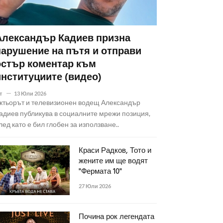
Александър Кадиев призна
нарушение на пътя и отправи
остър коментар към
институциите (видео)
т
13 Юли 2026
ктьорът и телевизионен водещ Александър
адиев публикува в социалните мрежи позиция,
лед като е бил глобен за използване..
Краси Радков, Тото и
жените им ще водят
"Фермата 10"
27 Юли 2026
Почина рок легендата