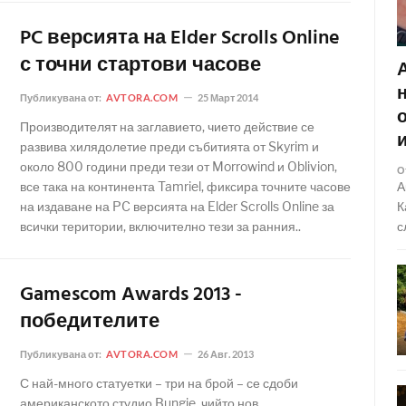
PC версията на Elder Scrolls Online
с точни стартови часове
Публикувана от:
AVTORA.COM
25 Март 2014
Производителят на заглавието, чието действие се
развива хилядолетие преди събитията от Skyrim и
около 800 години преди тези от Morrowind и Oblivion,
О
все така на континента Tamriel, фиксира точните часове
А
на издаване на PC версията на Elder Scrolls Online за
К
всички територии, включително тези за ранния..
с
Gamescom Awards 2013 -
победителите
Публикувана от:
AVTORA.COM
26 Авг. 2013
С най-много статуетки – три на брой – се сдоби
американското студио Bungie, чийто нов,