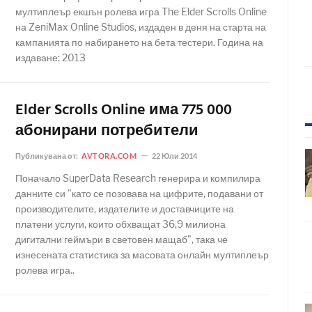
мултиплеър екшън ролева игра The Elder Scrolls Online
на ZeniMax Online Studios, издаден в деня на старта на
кампанията по набирането на бета тестери. Година на
издаване: 2013
Elder Scrolls Online има 775 000
абонирани потребители
Публикувана от:
AVTORA.COM
22 Юли 2014
Поначало SuperData Research генерира и компилира
данните си "като се позовава на цифрите, подавани от
производителите, издателите и доставчиците на
платени услуги, които обхващат 36,9 милиона
дигитални геймъри в световен мащаб", така че
изнесената статистика за масовата онлайн мултиплеър
ролева игра..