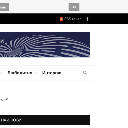
ече
OK
RSS канал
Facebook
Любопитно
Интервю
rror9
НАЙ-НОВИ