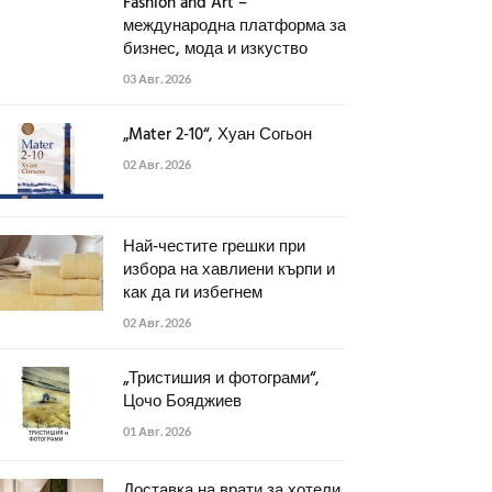
Fashion and Art –
международна платформа за
бизнес, мода и изкуство
03 Авг. 2026
„Mater 2-10“, Хуан Согьон
02 Авг. 2026
Най-честите грешки при
избора на хавлиени кърпи и
как да ги избегнем
02 Авг. 2026
„Тристишия и фотограми“,
Цочо Бояджиев
01 Авг. 2026
Доставка на врати за хотели