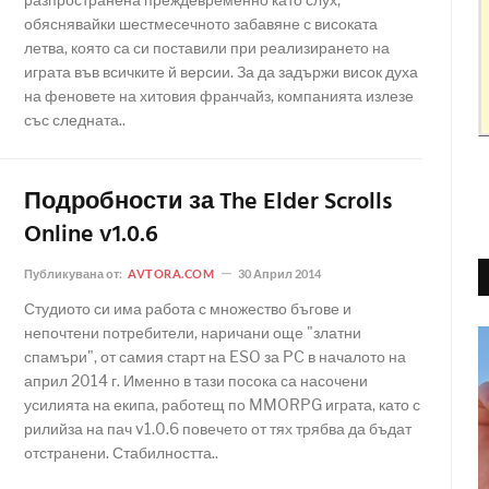
обяснявайки шестмесечното забавяне с високата
летва, която са си поставили при реализирането на
играта във всичките й версии. За да задържи висок духа
на феновете на хитовия франчайз, компанията излезе
със следната..
Подробности за The Elder Scrolls
Online v1.0.6
Публикувана от:
AVTORA.COM
30 Април 2014
Студиото си има работа с множество бъгове и
непочтени потребители, наричани още "златни
спамъри", от самия старт на ESO за PC в началото на
април 2014 г. Именно в тази посока са насочени
усилията на екипа, работещ по MMORPG играта, като с
рилийза на пач v1.0.6 повечето от тях трябва да бъдат
отстранени. Стабилността..