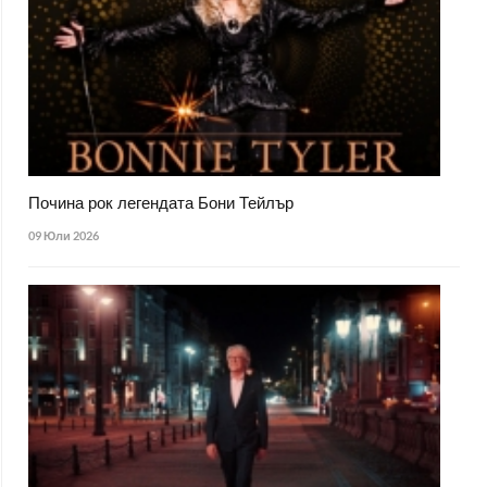
Почина рок легендата Бони Тейлър
09 Юли 2026