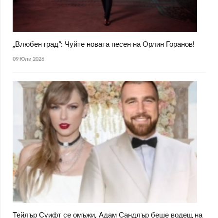
„Влюбен град“: Чуйте новата песен на Орлин Горанов!
09 Юли 2026
Тейлър Суифт се омъжи, Адам Сандлър беше водещ на