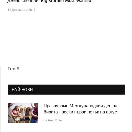
Джино спечели "Big Brother: Most Wanted"
11 Декември 2017
Error9
НАЙ-НОВИ
Празнуваме Международния ден на
бирата - всеки първи петък на август
07 Авг. 2026