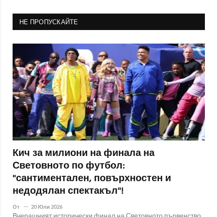
НЕ ПРОПУСКАЙТЕ
Кич за милиони на финала на
Световното по футбол:
"сантиментален, повърхностен и
недодялан спектакъл"!
От
20 Юли 2026
Вчерашният исторически финал на Световното първенство