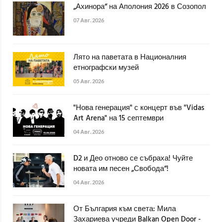
„Ахинора“ на Аполония 2026 в Созопол
07 Авг. 2026
Лято на паветата в Националния
етнографски музей
05 Авг. 2026
"Нова генерация" с концерт във "Vidas
Art Arena" на 15 септември
04 Авг. 2026
D2 и Део отново се събраха! Чуйте
новата им песен „Свобода“!
04 Авг. 2026
От България към света: Мила
Захариева учреди Balkan Open Door -