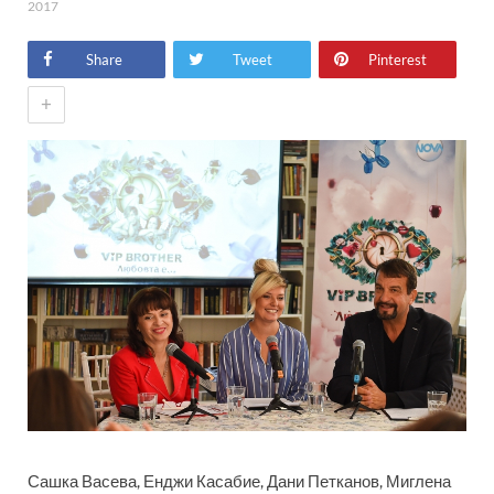
2017
Share
Tweet
Pinterest
+
Сашка Васева, Енджи Касабие, Дани Петканов, Миглена