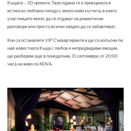
Къщата – 3D проекти. Тази година тя е превърната в
истинско любовно гнездо с много нови кътчета, в които
участниците могат да се отдават на романтични
разговори или просто всички заедно да се забавляват.
Кои са останалите VIP Съквартиранти и ще се изпълни ли
най-известната Къща с любов и непредвидими емоции,
ще разберем още в понеделник, 11 септември, от 20:00
часа на живо по NOVA.