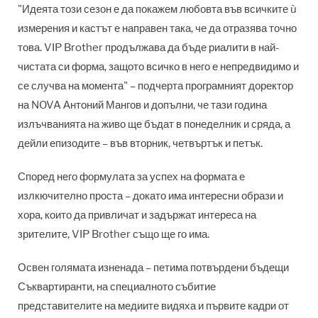
"Идеята този сезон е да покажем любовта във всичките ù
измерения и кастът е направен така, че да отразява точно
това. VIP Brother продължава да бъде риалити в най-
чистата си форма, защото всичко в него е непредвидимо и
се случва на момента" – подчерта програмният доректор
на NOVA Антоний Мангов и допълни, че тази година
излъчванията на живо ще бъдат в понеделник и сряда, а
дейли епизодите – във вторник, четвъртък и петък.
Според него формулата за успех на формата е
излкючително проста – докато има интересни образи и
хора, които да привличат и задържат интереса на
зрителите, VIP Brother също ще го има.
Освен голямата изненада – петима потвърдени бъдещи
Съквартиранти, на специалното събитие
представителите на медиите видяха и първите кадри от