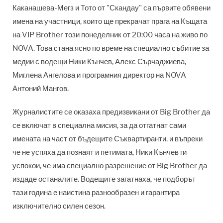
Каканашева-Мегз и Тото от "Скандау" са първите обявени
имена на участници, които ще прекрачат прага на Къщата
на VIP Brother този понеделник от 20:00 часа на живо по
NOVA. Това стана ясно по време на специално събитие за
медии с водещи Ники Кънчев, Алекс Сърчаджиева,
Миглена Ангелова и програмния директор на NOVA
Антоний Мангов.
Журналистите се оказаха предизвикани от Big Brother да
се включат в специална мисия, за да отгатнат сами
имената на част от бъдещите Съквартиранти, и въпреки
че не успяха да познаят и петимата, Ники Кънчев ги
успокои, че има специално разрешение от Big Brother да
издаде останалите. Водещите загатнаха, че подборът
тази година е наистина разнообразен и гарантира
изключително силен сезон.