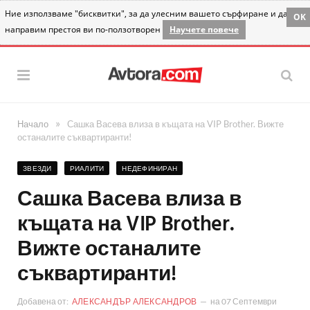
Ние използваме "бисквитки", за да улесним вашето сърфиране и да
OK
направим престоя ви по-ползотворен
Научете повече
»
Начало
Сашка Васева влиза в къщата на VIP Brother. Вижте
останалите съквартиранти!
ЗВЕЗДИ
РИАЛИТИ
НЕДЕФИНИРАН
Сашка Васева влиза в
къщата на VIP Brother.
Вижте останалите
съквартиранти!
Добавена от:
АЛЕКСАНДЪР АЛЕКСАНДРОВ
на
07 Септември