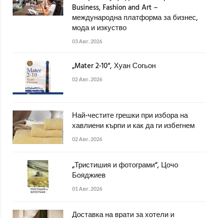
Business, Fashion and Art –
международна платформа за бизнес,
мода и изкуство
03 Авг. 2026
„Mater 2-10“, Хуан Согьон
02 Авг. 2026
Най-честите грешки при избора на
хавлиени кърпи и как да ги избегнем
02 Авг. 2026
„Тристишия и фотограми“, Цочо
Бояджиев
01 Авг. 2026
Доставка на врати за хотели и