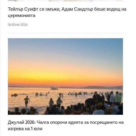
Тейлър Суифт се омъжи, Адам Сандлър беше водещ на
церемонията
06 Юли 2026
Джулай 2026: Чалга опорочи идеята за посрещането на
изгрева на 1 юли