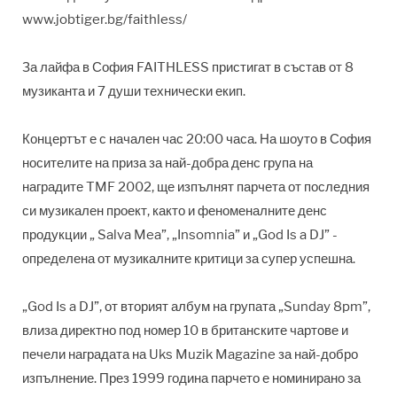
www.jobtiger.bg/faithless/
За лайфа в София FAITHLESS пристигат в състав от 8
музиканта и 7 души технически екип.
Концертът е с начален час 20:00 часа. На шоуто в София
носителите на приза за най-добра денс група на
наградите TMF 2002, ще изпълнят парчета от последния
си музикален проект, както и феноменалните денс
продукции „ Salva Mea”, „Insomnia” и „God Is a DJ” -
определена от музикалните критици за супер успешна.
„God Is a DJ”, от вторият албум на групата „Sunday 8pm”,
влиза директно под номер 10 в британските чартове и
печели наградата на Uks Muzik Magazine за най-добро
изпълнение. През 1999 година парчето е номинирано за