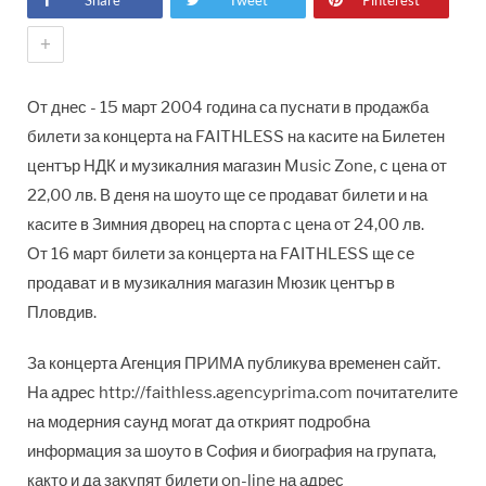
Share
Tweet
Pinterest
+
От днес - 15 март 2004 година са пуснати в продажба
билети за концерта на FAITHLESS на касите на Билетен
център НДК и музикалния магазин Music Zone, с цена от
22,00 лв. В деня на шоуто ще се продават билети и на
касите в Зимния дворец на спорта с цена от 24,00 лв.
От 16 март билети за концерта на FAITHLESS ще се
продават и в музикалния магазин Мюзик център в
Пловдив.
За концерта Агенция ПРИМА публикува временен сайт.
На адрес http://faithless.agencyprima.com почитателите
на модерния саунд могат да открият подробна
информация за шоуто в София и биография на групата,
както и да закупят билети on-line на адрес