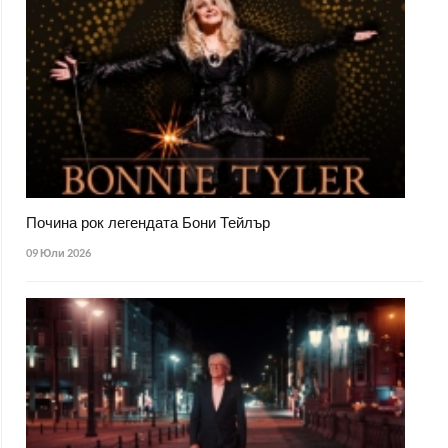
Почина рок легендата Бони Тейлър
09 Юли 2026