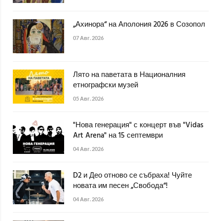
„Ахинора“ на Аполония 2026 в Созопол
07 Авг. 2026
Лято на паветата в Националния
етнографски музей
05 Авг. 2026
"Нова генерация" с концерт във "Vidas
Art Arena" на 15 септември
04 Авг. 2026
D2 и Део отново се събраха! Чуйте
новата им песен „Свобода“!
04 Авг. 2026