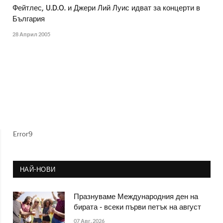
Фейтлес, U.D.O. и Джери Лий Луис идват за концерти в
България
28 Април 2005
Error9
НАЙ-НОВИ
Празнуваме Международния ден на
бирата - всеки първи петък на август
07 Авг. 2026