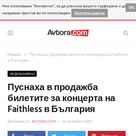
Ние използваме "бисквитки", за да улесним вашето сърфиране и да
OK
направим престоя ви по-ползотворен
Научете повече
»
Начало
Пуснаха в продажба билетите за концерта на Faithless
в България
НЕДЕФИНИРАН
Пуснаха в продажба
билетите за концерта на
Faithless в България
Добавена от:
AVTORA.COM
на
28 Април 2005