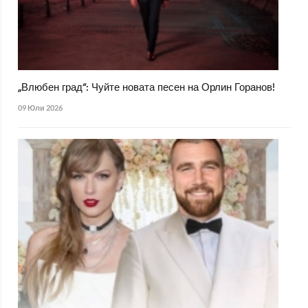
„Влюбен град“: Чуйте новата песен на Орлин Горанов!
09 Юли 2026