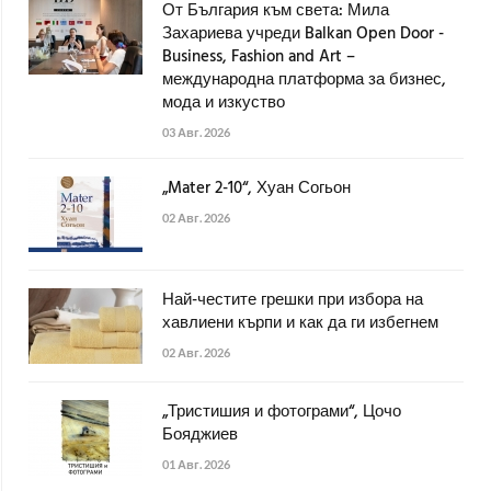
От България към света: Мила
Захариева учреди Balkan Open Door -
Business, Fashion and Art –
международна платформа за бизнес,
мода и изкуство
03 Авг. 2026
„Mater 2-10“, Хуан Согьон
02 Авг. 2026
Най-честите грешки при избора на
хавлиени кърпи и как да ги избегнем
02 Авг. 2026
„Тристишия и фотограми“, Цочо
Бояджиев
01 Авг. 2026