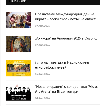
НАЙ-НОВИ
Празнуваме Международния ден на
бирата - всеки първи петък на август
07 Авг. 2026
„Ахинора“ на Аполония 2026 в Созопол
07 Авг. 2026
Лято на паветата в Националния
етнографски музей
05 Авг. 2026
"Нова генерация" с концерт във "Vidas
Art Arena" на 15 септември
04 Авг. 2026