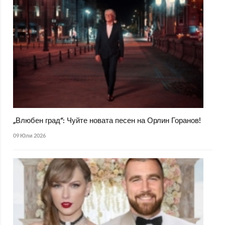
„Влюбен град“: Чуйте новата песен на Орлин Горанов!
09 Юли 2026