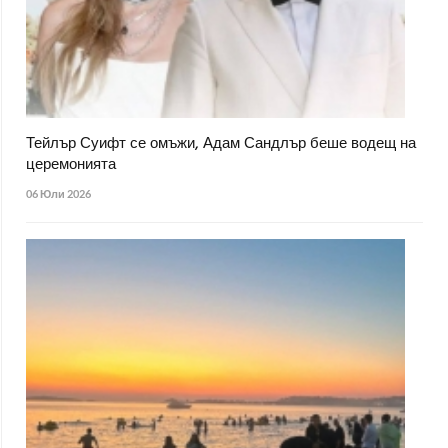
Тейлър Суифт се омъжи, Адам Сандлър беше водещ на
церемонията
06 Юли 2026