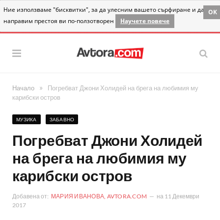
Ние използваме "бисквитки", за да улесним вашето сърфиране и да
OK
направим престоя ви по-ползотворен
Научете повече
»
Начало
Погребват Джони Холидей на брега на любимия му
карибски остров
МУЗИКА
ЗАБАВНО
Погребват Джони Холидей
на брега на любимия му
карибски остров
Добавена от:
МАРИЯ ИВАНОВА, AVTORA.COM
на
11 Декември
2017