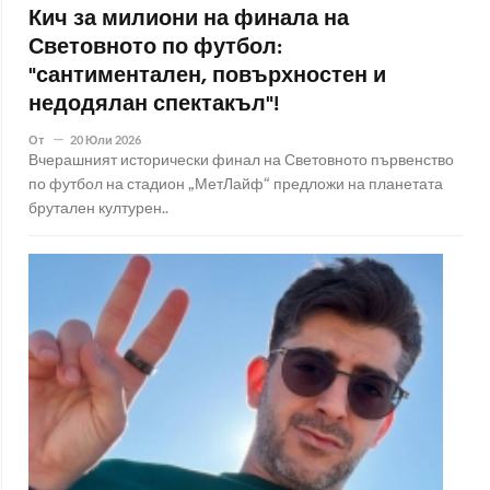
Кич за милиони на финала на
Световното по футбол:
"сантиментален, повърхностен и
недодялан спектакъл"!
От
20 Юли 2026
Вчерашният исторически финал на Световното първенство
по футбол на стадион „МетЛайф“ предложи на планетата
брутален културен..