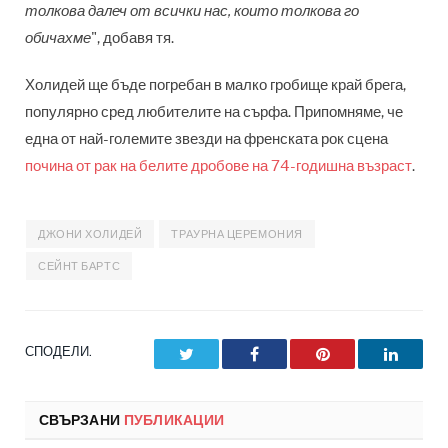
толкова далеч от всички нас, които толкова го
обичахме
", добавя тя.
Холидей ще бъде погребан в малко гробище край брега,
популярно сред любителите на сърфа. Припомняме, че
една от най-големите звезди на френската рок сцена
почина от рак на белите дробове на 74-годишна възраст
.
ДЖОНИ ХОЛИДЕЙ
ТРАУРНА ЦЕРЕМОНИЯ
СЕЙНТ БАРТС
СПОДЕЛИ.
Twitter
Facebook
Pinterest
LinkedI
СВЪРЗАНИ
ПУБЛИКАЦИИ