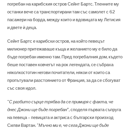
погребан на карибския остров Сейнт Бартс. Тленните му
останки вече са транспортирани там със самолет с 62
пасажери на борда, между които и вдовицата му Летисия
и двете ѝ деца.
Сейнт Бартс е карибски остров, на който певецът
милионер притежаваше къща и желанието му е било да
бъде погребан именно там. Пред погребалния дом, където
беше поставен ковчегът на рок легендата, се събраха
няколкостотин негови почитатели, някои от които са
пропътували разстоянието от Франция, за да се сбогуват
със своя идол.
"
С разбито сърце трябва да се примиря с факта, че
днес Джони ще бъде погребан
”, споделя първата съпруга
на певеца – певицата и актриса с български произход
Силви Вартан. "
Мъчно ми е, че сега Джони ще бъде