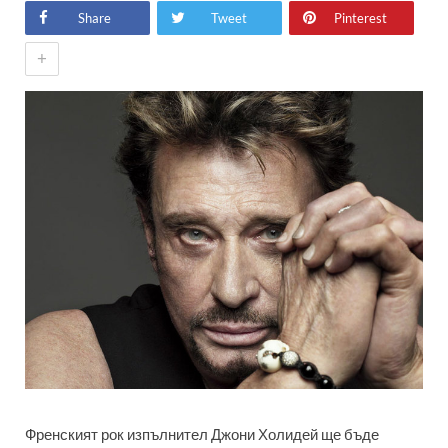
Share
Tweet
Pinterest
+
Френският рок изпълнител Джони Холидей ще бъде