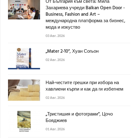
От България към света: Мила
Захариева учреди Balkan Open Door -
Business, Fashion and Art –
международна платформа за бизнес,
мода и изкуство
03 Авг. 2026
„Mater 2-10“, Хуан Согьон
02 Авг. 2026
Най-честите грешки при избора на
хавлиени кърпи и как да ги избегнем
02 Авг. 2026
„Тристишия и фотограми“, Цочо
Бояджиев
01 Авг. 2026