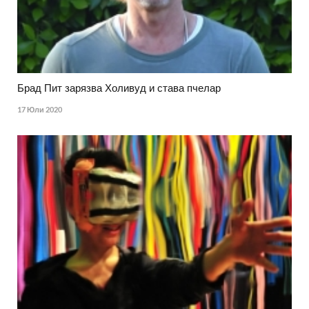
Брад Пит зарязва Холивуд и става пчелар
17 Юли 2020