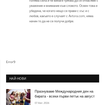
голяма сила и че винаги трябва да се отнасяме с
уважение и внимание към словото. Освен това е
убедена, че когато нещо се прави с хъс и с
любов, какъвто е случаят с Avtora.com, няма
начин то да не се получи добре.
Error9
НАЙ-НОВИ
Празнуваме Международния ден на
бирата - всеки първи петък на август
07 Авг. 2026