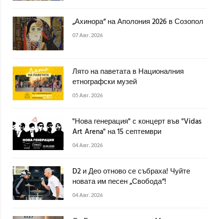
„Ахинора“ на Аполония 2026 в Созопол
07 Авг. 2026
Лято на паветата в Националния
етнографски музей
05 Авг. 2026
"Нова генерация" с концерт във "Vidas
Art Arena" на 15 септември
04 Авг. 2026
D2 и Део отново се събраха! Чуйте
новата им песен „Свобода“!
04 Авг. 2026