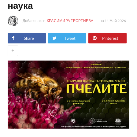
наука
Добавена от:
КРАСИМИРА ГЕОРГИЕВА
на
11 Май 2026
Share
Tweet
Pinterest
+