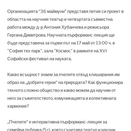
Организацията “36 маймуни” представя петия си проект в
областта на научния театър и четвъртата съвместна
работа между д-р Антония Хубанчева и режисьора
Гергана Димитрова. Научната пърформанс лекция ще
бъде представена за първи път на 17 май от 13:00 ч. в
"София тех парк", зала "Космос" в рамките на XVI
Софийски фестивал на науката.
Какво всъщност знаем за пчелите отвъд клиширания им
образ на „добрите герои“ на природата? Как функционира
тяхното сложно общество и какво можем да научим от
него за съжителството, комуникацията и колективната
хармония?
„Пчелите“ е интерактивна пърформанс-лекция за
семейна публика (5+), която съчетава театър и научни