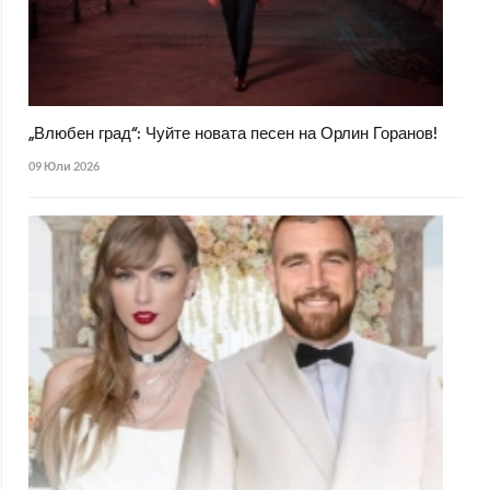
„Влюбен град“: Чуйте новата песен на Орлин Горанов!
09 Юли 2026