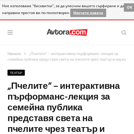
Ние използваме "бисквитки", за да улесним вашето сърфиране и да
OK
направим престоя ви по-ползотворен
Научете повече
»
Начало
„Пчелите“ – интерактивна пърформанс-лекция за
семейна публика представя света на пчелите чрез театър и наука
ТЕАТЪР
„Пчелите“ – интерактивна
пърформанс-лекция за
семейна публика
представя света на
пчелите чрез театър и