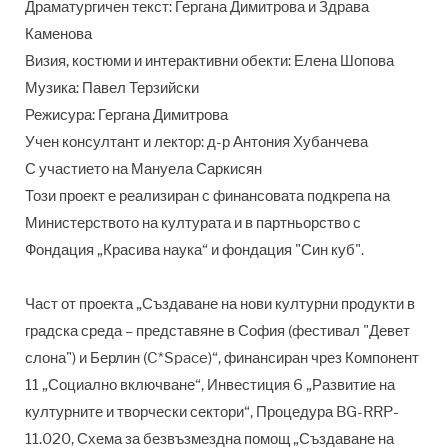
Драматургичен текст: Гергана Димитрова и Здрава
Каменова
Визия, костюми и интерактивни обекти: Елена Шопова
Музика: Павел Терзийски
Режисура: Гергана Димитрова
Учен консултант и лектор: д-р Антония Хубанчева
С участието на Мануела Саркисян
Този проект е реализиран с финансовата подкрепа на
Министерството на културата и в партньорство с
Фондация „Красива наука“ и фондация "Син куб".
Част от проекта „Създаване на нови културни продукти в
градска среда – представяне в София (фестивал "Девет
слона") и Берлин (C*Space)“, финансиран чрез Компонент
11 „Социално включване“, Инвестиция 6 „Развитие на
културните и творчески сектори“, Процедура BG-RRP-
11.020, Схема за безвъзмездна помощ „Създаване на