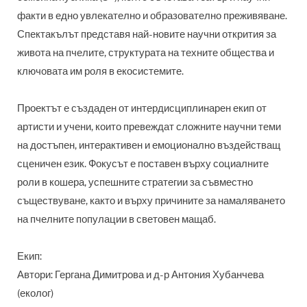
факти в едно увлекателно и образователно преживяване.
Спектакълът представя най-новите научни открития за
живота на пчелите, структурата на техните общества и
ключовата им роля в екосистемите.
Проектът е създаден от интердисциплинарен екип от
артисти и учени, които превеждат сложните научни теми
на достъпен, интерактивен и емоционално въздействащ
сценичен език. Фокусът е поставен върху социалните
роли в кошера, успешните стратегии за съвместно
съществуване, както и върху причините за намаляването
на пчелните популации в световен мащаб.
Екип:
Автори: Гергана Димитрова и д-р Антония Хубанчева
(еколог)