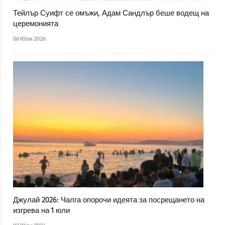
Тейлър Суифт се омъжи, Адам Сандлър беше водещ на
церемонията
06 Юли 2026
Джулай 2026: Чалга опорочи идеята за посрещането на
изгрева на 1 юли