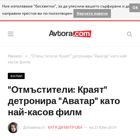
Ние използваме "бисквитки", за да улесним вашето сърфиране и да
OK
направим престоя ви по-ползотворен
Научете повече
»
Начало
"Отмъстители: Краят" детронира "Аватар" като най-
касов филм
ФИЛМИ
"Отмъстители: Краят"
детронира "Аватар" като
най-касов филм
Добавена от:
КАТЯ ДИМИТРОВА
на
25 Юли 2019