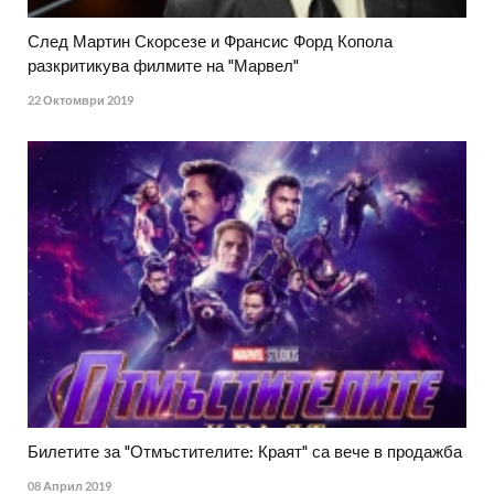
След Мартин Скорсезе и Франсис Форд Копола
разкритикува филмите на "Марвел"
22 Октомври 2019
Билетите за "Отмъстителите: Краят" са вече в продажба
08 Април 2019