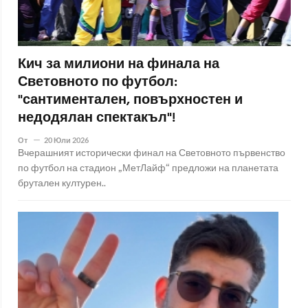
Кич за милиони на финала на
Световното по футбол:
"сантиментален, повърхностен и
недодялан спектакъл"!
От
20 Юли 2026
Вчерашният исторически финал на Световното първенство
по футбол на стадион „МетЛайф“ предложи на планетата
брутален културен..