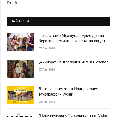
Error9
НАЙ-НОВИ
Празнуваме Международния ден на
бирата - всеки първи петък на август
07 Авг. 2026
„Ахинора“ на Аполония 2026 в Созопол
07 Авг. 2026
Лято на паветата в Националния
етнографски музей
05 Авг. 2026
"Нова генерация" с концерт във "Vidas