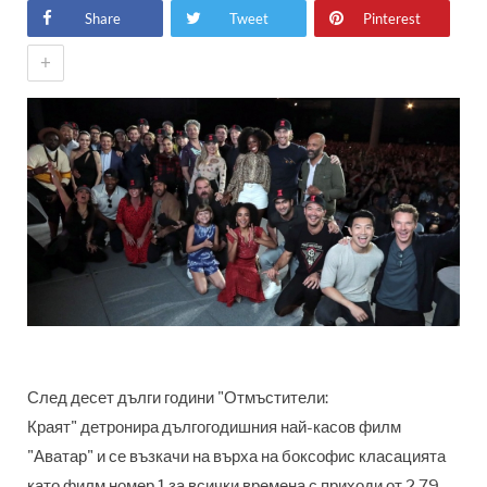
Share
Tweet
Pinterest
+
След десет дълги години "Отмъстители:
Краят"
детронира дългогодишния най-касов филм
"Аватар"
и се възкачи на върха на боксофис класацията
като филм номер 1 за всички времена с приходи от 2,79