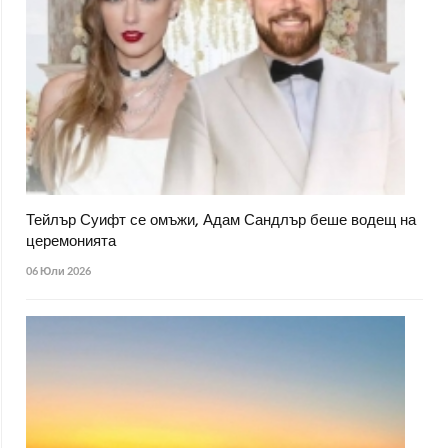
Тейлър Суифт се омъжи, Адам Сандлър беше водещ на
церемонията
06 Юли 2026