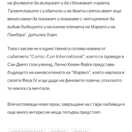
на филмите да вълнуват и да сближават хората.
Талантливите създатели и на двата свята имат още
много какво да покажат и очакваме с нетърпение да
видим бъдещето и на киновселената на Марвел и на
Пандора
", допълва Хорн.
Това съвсем не е единствената голяма новина от
събитието "Comic-Con International", което се проведе в
Сан Диего този уикенд. Лично Кевин Файги представи
бъдещето на киновселената на "Марвел", която навлиза в
своята Фаза IV и ще даде на феновете повече, отколкото
те някога са мечтали.
Впечатляващи нови герои, завръщане на стари любимци и
още много интересни неща тепърва предстоят.