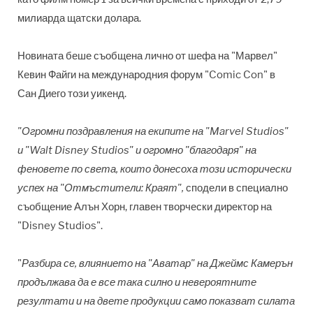
милиарда щатски долара.
Новината беше съобщена лично от шефа на "Марвел"
Кевин Файги на международния форум "Comic Con" в
Сан Диего този уикенд.
"Огромни поздравления на екипите на "Marvel Studios"
и "Walt Disney Studios" и огромно "благодаря" на
феновете по света, които донесоха този исторически
успех на "Отмъстители: Краят",
сподели в специално
съобщение Алън Хорн, главен творчески директор на
"Disney Studios".
"
Разбира се, влиянието на "Аватар" на Джеймс Камерън
продължава да е все така силно и невероятните
резултати и на двете продукции само показват силата