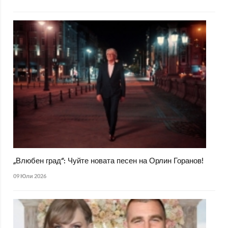
„Влюбен град“: Чуйте новата песен на Орлин Горанов!
09 Юли 2026