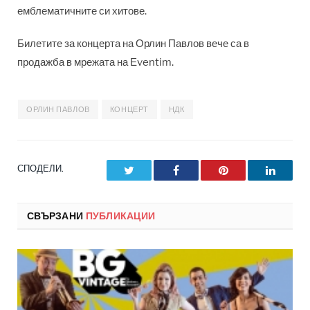
емблематичните си хитове.
Билетите за концерта на Орлин Павлов вече са в
продажба в мрежата на Еventim.
ОРЛИН ПАВЛОВ
КОНЦЕРТ
НДК
СПОДЕЛИ.
Twitter
Facebook
Pinterest
LinkedI
СВЪРЗАНИ
ПУБЛИКАЦИИ