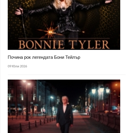
Почина рок легендата Бони Тейлър
09 Юли 2026