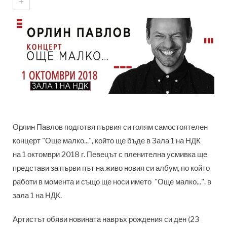
+
Орлин Павлов подготвя първия си голям самостоятелен
концерт "Още малко...", който ще бъде в Зала 1 на НДК
на
1 октомври 2018 г. Певецът с пленителна усмивка ще
представи за първи път на живо новия си албум, по който
работи в момента и също ще носи името "Още малко...", в
зала 1 на НДК.
Артистът обяви новината навръх рождения си ден (23