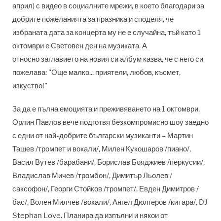
април) с видео в социалните мрежи, в което благодари за
добрите пожеланията за празника и споделя, че
избраната дата за концерта му не е случайна, тъй като 1
октомври е Световен ден на музиката. А
относно заглавието на новия си албум казва, че с него си
пожелава: "Още малко... приятели, любов, късмет,
изкуство!"
За да е пълна емоцията и преживяването на 1 октомври,
Орлин Павлов вече подготвя безкомпромисно шоу заедно
с едни от най-добрите български музиканти – Мартин
Ташев /тромпет и вокали/, Милен Кукошаров /пиано/,
Васил Вутев /барабани/, Борислав Бояджиев /перкусии/,
Владислав Мичев /тромбон/, Димитър Льолев /
саксофон/, Георги Стойков /тромпет/, Евден Димитров /
бас/, Волен Милчев /вокали/, Ангел Дюлгеров /китара/, DJ
Stephan Love. Планира да изпълни и някои от