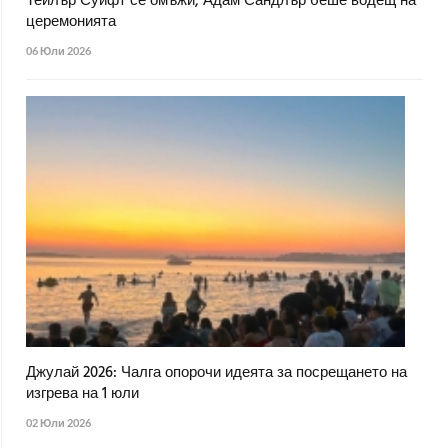
Тейлър Суифт се омъжи, Адам Сандлър беше водещ на
церемонията
06 Юли 2026
Джулай 2026: Чалга опорочи идеята за посрещането на
изгрева на 1 юли
02 Юли 2026