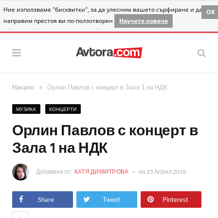
Ние използваме "бисквитки", за да улесним вашето сърфиране и да
OK
направим престоя ви по-ползотворен
Научете повече
»
Начало
Орлин Павлов с концерт в Зала 1 на НДК
МУЗИКА
КОНЦЕРТИ
Орлин Павлов с концерт в
Зала 1 на НДК
Добавена от:
КАТЯ ДИМИТРОВА
на
25 Април 2018
Share
Tweet
Pinterest