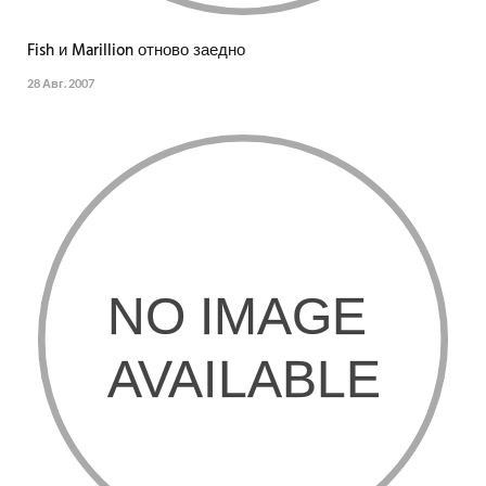
Fish и Marillion отново заедно
28 Авг. 2007