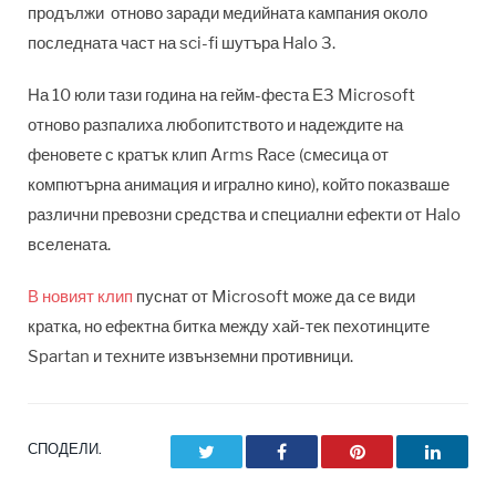
продължи отново заради медийната кампания около
последната част на sci-fi шутъра Halo 3.
На 10 юли тази година на гейм-феста Е3 Microsoft
отново разпалиха любопитството и надеждите на
феновете с кратък клип Arms Race (смесица от
компютърна анимация и игрално кино), който показваше
различни превозни средства и специални ефекти от Halo
вселената.
В новият клип
пуснат от Microsoft може да се види
кратка, но ефектна битка между хай-тек пехотинците
Spartan и техните извънземни противници.
СПОДЕЛИ.
Twitter
Facebook
Pinterest
LinkedI