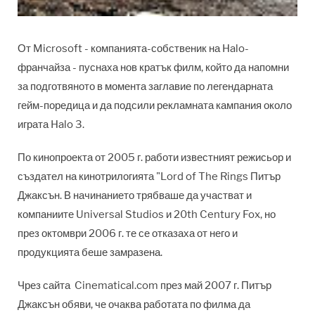
От Microsoft - компанията-собственик на Halo-
франчайза - пуснаха нов кратък филм, който да напомни
за подготвяното в момента заглавие по легендарната
гейм-поредица и да подсили рекламната кампания около
играта Halo 3.
По кинопроекта от 2005 г. работи известният режисьор и
създател на кинотрилогията "Lord of The Rings Питър
Джаксън. В начинанието трябваше да участват и
компаниите Universal Studios и 20th Century Fox, но
през октомври 2006 г. те се отказаха от него и
продукцията беше замразена.
Чрез сайта Cinematical.com през май 2007 г. Питър
Джаксън обяви, че очаква работата по филма да