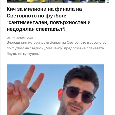
Кич за милиони на финала на
Световното по футбол:
"сантиментален, повърхностен и
недодялан спектакъл"!
От
20 Юли 2026
Вчерашният исторически финал на Световното първенство
по футбол на стадион „МетЛайф“ предложи на планетата
брутален културен..