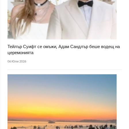
Тейлър Суифт се омъжи, Адам Сандлър беше водещ на
церемонията
06 Юли 2026