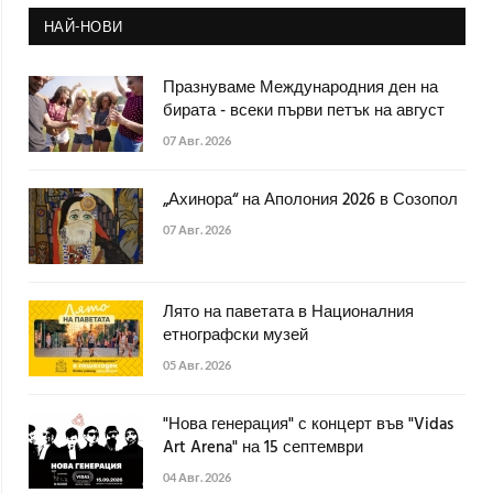
НАЙ-НОВИ
Празнуваме Международния ден на
бирата - всеки първи петък на август
07 Авг. 2026
„Ахинора“ на Аполония 2026 в Созопол
07 Авг. 2026
Лято на паветата в Националния
етнографски музей
05 Авг. 2026
"Нова генерация" с концерт във "Vidas
Art Arena" на 15 септември
04 Авг. 2026