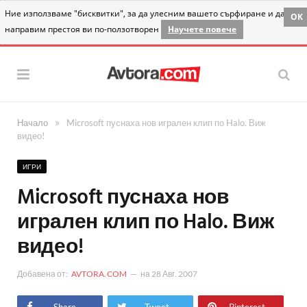
Ние използваме "бисквитки", за да улесним вашето сърфиране и да
OK
направим престоя ви по-ползотворен
Научете повече
»
Начало
Microsoft пуснаха нов игрален клип по Halo. Виж
видео!
ИГРИ
Microsoft пуснаха нов
игрален клип по Halo. Виж
видео!
Добавена от:
AVTORA.COM
на
28 Авг. 2007