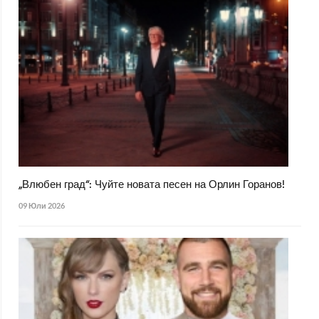
„Влюбен град“: Чуйте новата песен на Орлин Горанов!
09 Юли 2026