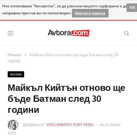
Ние използваме "бисквитки", за да улесним вашето сърфиране и да
OK
направим престоя ви по-ползотворен
Научете повече
»
Начало
Майкъл Кийтън отново ще бъде Батман след 30
години
ФИЛМИ
Майкъл Кийтън отново ще
бъде Батман след 30
години
Добавена от:
КРАСИМИРА ГЕОРГИЕВА
на
21 Април
2021