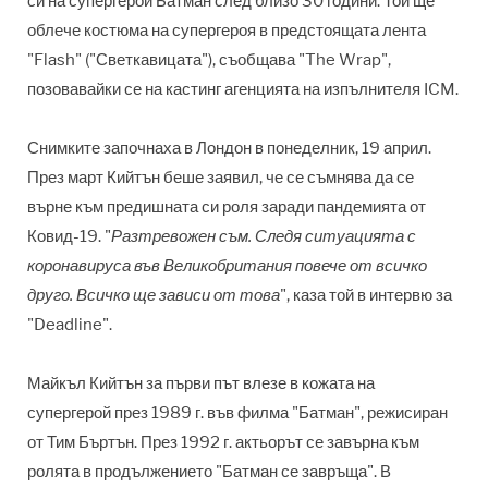
си на супергерой Батман след близо 30 години. Той ще
облече костюма на супергероя в предстоящата лента
"Flash" ("Светкавицата"), съобщава "The Wrap",
позовавайки се на кастинг агенцията на изпълнителя ICM.
Снимките започнаха в Лондон в понеделник, 19 април.
През март Кийтън беше заявил, че се съмнява да се
върне към предишната си роля заради пандемията от
Ковид-19. "
Разтревожен съм. Следя ситуацията с
коронавируса във Великобритания повече от всичко
друго. Всичко ще зависи от това
", каза той в интервю за
"Deadline".
Майкъл Кийтън за първи път влезе в кожата на
супергерой през 1989 г. във филма "Батман", режисиран
от Тим ​​Бъртън. През 1992 г. актьорът се завърна към
ролята в продължението "Батман се завръща". В