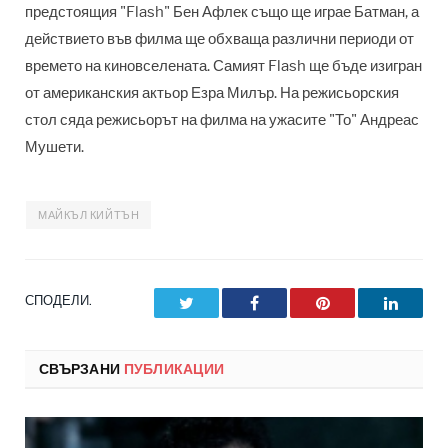
предстоящия "Flash" Бен Афлек също ще играе Батман, а
действието във филма ще обхваща различни периоди от
времето на киновселената. Самият Flash ще бъде изигран
от американския актьор Езра Милър. На режисьорския
стол сяда режисьорът на филма на ужасите "То" Андреас
Мушети.
МАЙКЪЛ КИЙТЪН
СПОДЕЛИ.
Twitter
Facebook
Pinterest
LinkedI
СВЪРЗАНИ
ПУБЛИКАЦИИ