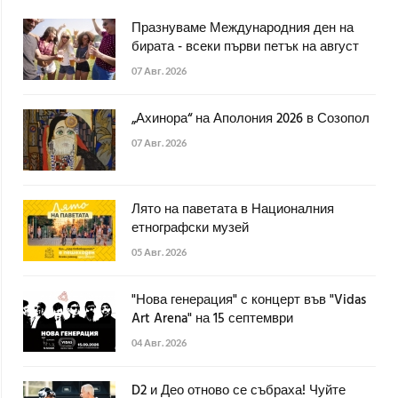
Празнуваме Международния ден на
бирата - всеки първи петък на август
07 Авг. 2026
„Ахинора“ на Аполония 2026 в Созопол
07 Авг. 2026
Лято на паветата в Националния
етнографски музей
05 Авг. 2026
"Нова генерация" с концерт във "Vidas
Art Arena" на 15 септември
04 Авг. 2026
D2 и Део отново се събраха! Чуйте