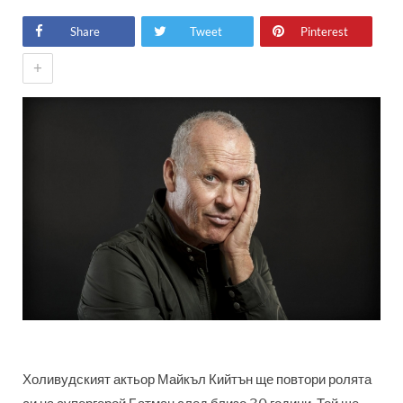
Share
Tweet
Pinterest
+
Холивудският актьор Майкъл Кийтън ще повтори ролята