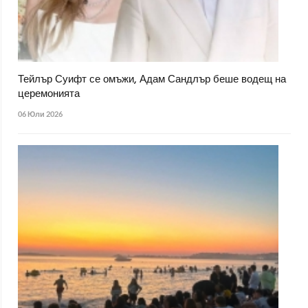
Тейлър Суифт се омъжи, Адам Сандлър беше водещ на
церемонията
06 Юли 2026