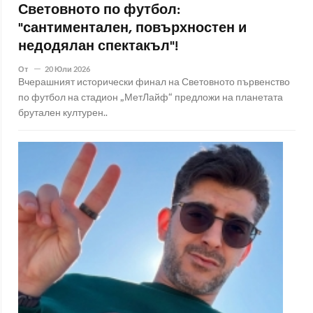
Световното по футбол:
"сантиментален, повърхностен и
недодялан спектакъл"!
От
20 Юли 2026
Вчерашният исторически финал на Световното първенство
по футбол на стадион „МетЛайф“ предложи на планетата
брутален културен..