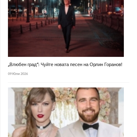
„Влюбен град“: Чуйте новата песен на Орлин Горанов!
09 Юли 2026