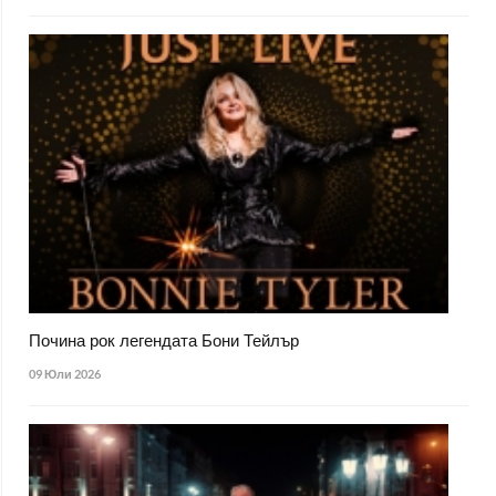
Почина рок легендата Бони Тейлър
09 Юли 2026