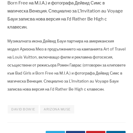
Born Free на M.I.A.) и фотографа Дейвид Симс в
магическа Венеция. Специално за L’Invitation au Voyage
Бауи записва нова версия на I’d Rather Be High с
клавесин.
Музикалната икона Дейвид Бауи партнира на американския
модел Аризона Мюз в продължението на кампанията Art of Travel
на Louis Vuitton, включващо филм и рекламна фотосесия,
осъществени от режисьора Ромен Гаврас (отговорен за клиповете
към Bad Girls и Born Free на M.I.A.) и фотографа Дейвид Симс в
магическа Венеция. Специално за L’Invitation au Voyage Бауи
записва нова версия на I’d Rather Be High с клавесин.
DAVID BOWIE
ARIZONA MUSE