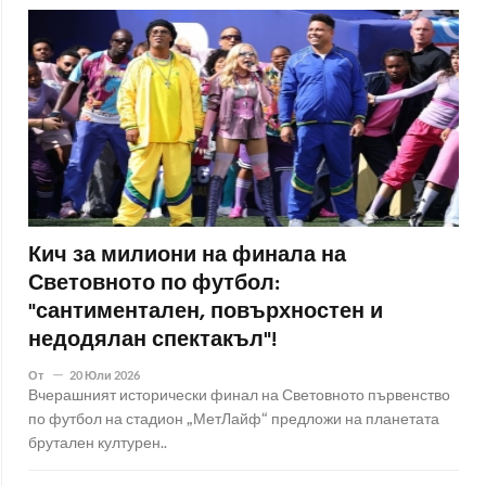
Кич за милиони на финала на
Световното по футбол:
"сантиментален, повърхностен и
недодялан спектакъл"!
От
20 Юли 2026
Вчерашният исторически финал на Световното първенство
по футбол на стадион „МетЛайф“ предложи на планетата
брутален културен..