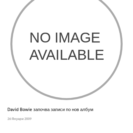
David Bowie започва записи по нов албум
26 Януари 2009