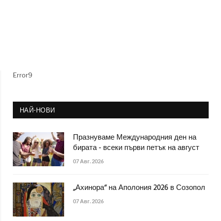
Error9
НАЙ-НОВИ
Празнуваме Международния ден на
бирата - всеки първи петък на август
07 Авг. 2026
„Ахинора“ на Аполония 2026 в Созопол
07 Авг. 2026