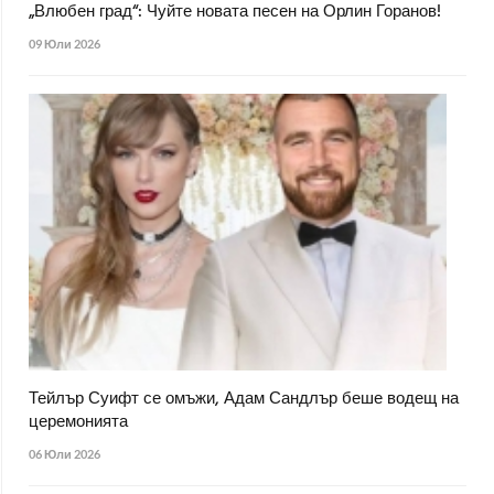
„Влюбен град“: Чуйте новата песен на Орлин Горанов!
09 Юли 2026
Тейлър Суифт се омъжи, Адам Сандлър беше водещ на
церемонията
06 Юли 2026