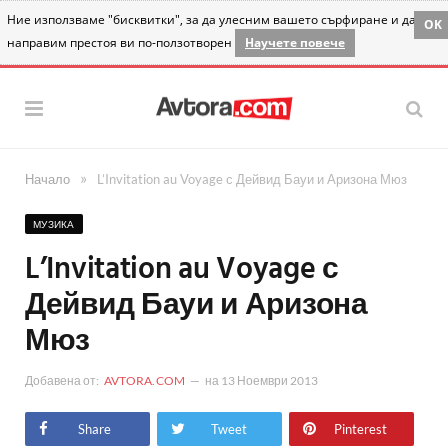
Ние използваме "бисквитки", за да улесним вашето сърфиране и да
OK
направим престоя ви по-ползотворен
Научете повече
»
Начало
L’Invitation au Voyage с Дейвид Бауи и Аризона Мюз
МУЗИКА
L’Invitation au Voyage с
Дейвид Бауи и Аризона
Мюз
Добавена от:
AVTORA.COM
на
13 Ноември 2013
Share
Tweet
Pinterest