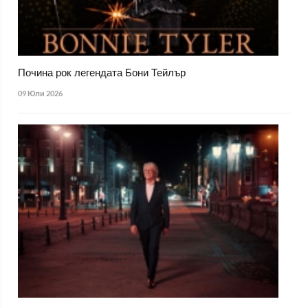
Почина рок легендата Бони Тейлър
09 Юли 2026