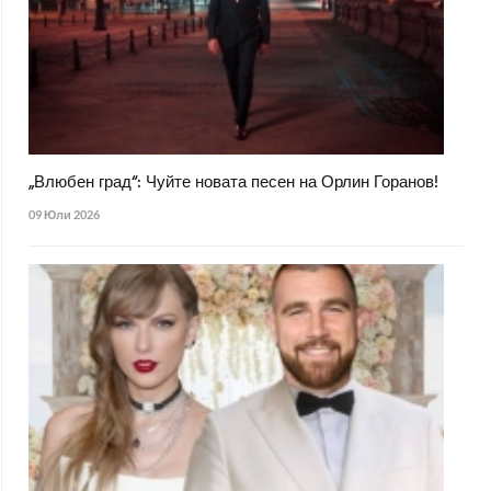
„Влюбен град“: Чуйте новата песен на Орлин Горанов!
09 Юли 2026