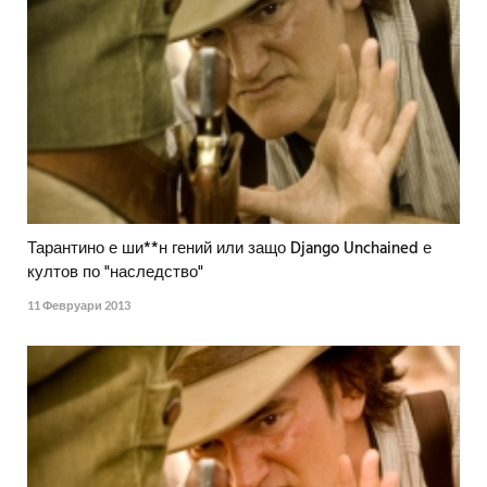
Тарантино е ши**н гений или защо Django Unchained е
култов по "наследство"
11 Февруари 2013