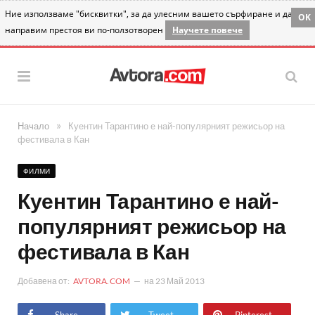
Ние използваме "бисквитки", за да улесним вашето сърфиране и да
OK
направим престоя ви по-ползотворен
Научете повече
»
Начало
Куентин Тарантино е най-популярният режисьор на
фестивала в Кан
ФИЛМИ
Куентин Тарантино е най-
популярният режисьор на
фестивала в Кан
Добавена от:
AVTORA.COM
на
23 Май 2013