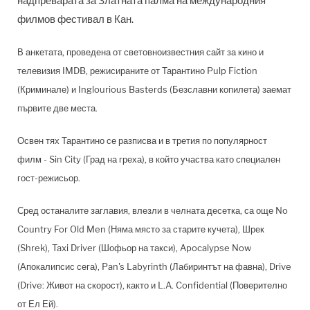
надпреварата за Златната палма на международния
филмов фестивал в Кан.
В анкетата, проведена от световноизвестния сайт за кино и
телевизия IMDB, режисираните от Тарантино Pulp Fiction
(Криминале) и Inglourious Basterds (Безславни копилета) заемат
първите две места.
Освен тях Тарантино се разписва и в третия по популярност
филм - Sin City (Град на греха), в който участва като специален
гост-режисьор.
Сред останалите заглавия, влезли в челната десетка, са още No
Country For Old Men (Няма място за старите кучета), Шрек
(Shrek), Taxi Driver (Шофьор на такси), Apocalypse Now
(Апокалипсис сега), Pan's Labyrinth (Лабиринтът на фавна), Drive
(Drive: Живот на скорост), както и L.A. Confidential (Поверително
от Ел Ей).