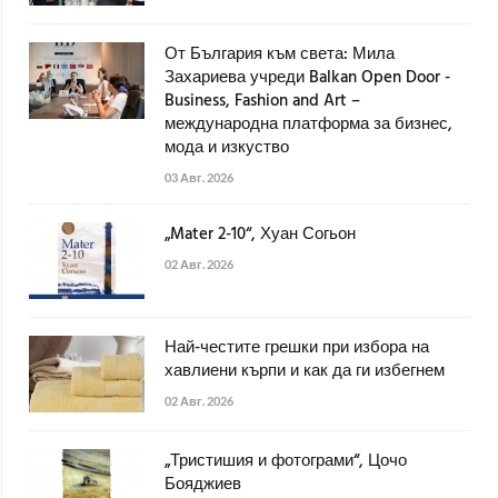
От България към света: Мила
Захариева учреди Balkan Open Door -
Business, Fashion and Art –
международна платформа за бизнес,
мода и изкуство
03 Авг. 2026
„Mater 2-10“, Хуан Согьон
02 Авг. 2026
Най-честите грешки при избора на
хавлиени кърпи и как да ги избегнем
02 Авг. 2026
„Тристишия и фотограми“, Цочо
Бояджиев