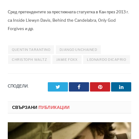
Сред претендентите за престижната статуетка в Кан през 2013 г.
са Inside Llewyn Davis, Behind the Candelabra, Only God
Forgives и др.
QUENTIN TARANTINO
DJANGO UNCHAINED
CHRISTOPH WALTZ
JAMIE FOXX
LEONARDO DICAPRIO
СПОДЕЛИ.
Twitter
Facebook
Pinterest
LinkedI
СВЪРЗАНИ
ПУБЛИКАЦИИ