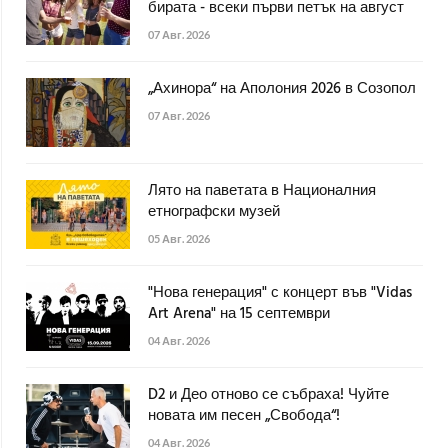
бирата - всеки първи петък на август
07 Авг. 2026
„Ахинора“ на Аполония 2026 в Созопол
07 Авг. 2026
Лято на паветата в Националния
етнографски музей
05 Авг. 2026
"Нова генерация" с концерт във "Vidas
Art Arena" на 15 септември
04 Авг. 2026
D2 и Део отново се събраха! Чуйте
новата им песен „Свобода“!
04 Авг. 2026