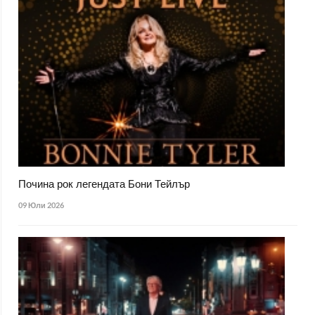
Почина рок легендата Бони Тейлър
09 Юли 2026