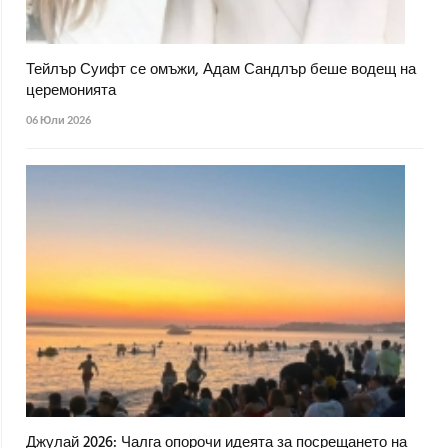
Тейлър Суифт се омъжи, Адам Сандлър беше водещ на
церемонията
06 Юли 2026
Джулай 2026: Чалга опорочи идеята за посрещането на