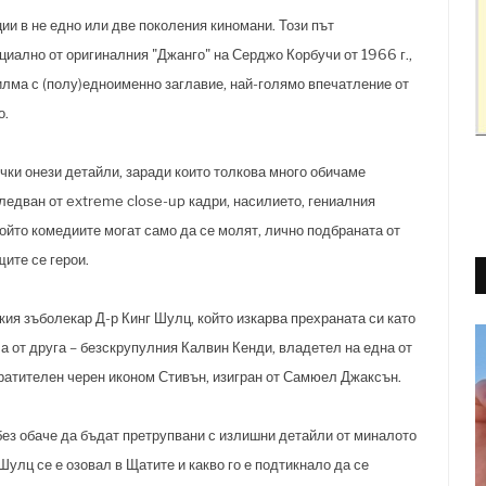
и в не едно или две поколения киномани. Този път
циално от оригиналния "Джанго" на Серджо Корбучи от 1966 г.,
илма с (полу)едноименно заглавие, най-голямо впечатление от
о.
чки онези детайли, заради които толкова много обичаме
ледван от extreme close-up кадри, насилието, гениалния
който комедиите могат само да се молят, лично подбраната от
щите се герои.
кия зъболекар Д-р Кинг Шулц, който изкарва прехраната си като
, а от друга – безскрупулния Калвин Кенди, владетел на една от
вратителен черен иконом Стивън, изигран от Самюел Джаксън.
 без обаче да бъдат претрупвани с излишни детайли от миналото
 Шулц се е озовал в Щатите и какво го е подтикнало да се