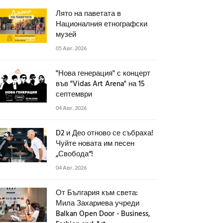
Лято на паветата в
Националния етнографски
музей
05 Авг. 2026
"Нова генерация" с концерт
във "Vidas Art Arena" на 15
септември
04 Авг. 2026
D2 и Део отново се събраха!
Чуйте новата им песен
„Свобода“!
04 Авг. 2026
От България към света:
Мила Захариева учреди
Balkan Open Door - Business,