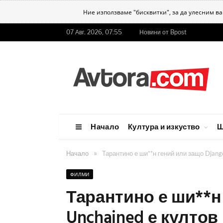
Ние използваме "бисквитки", за да улесним в
07 Авг. 2026, 07:55
Новини от Bpost
Начало
Култура и изкуство
Ш
»
Начало
Тарантино е ши**н гений или защо Djang
ФИЛМИ
Тарантино е ши**н
Unchained е култов