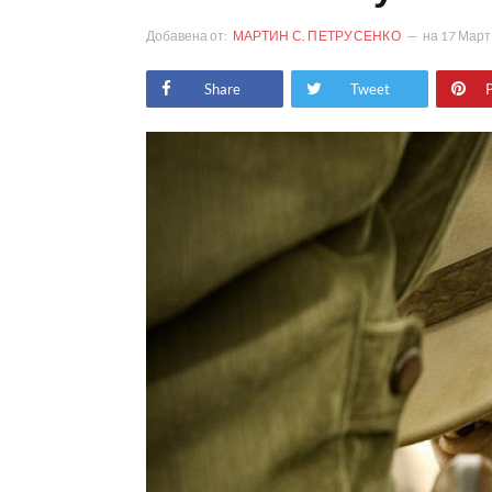
Добавена от:
МАРТИН С. ПЕТРУСЕНКО
на
17 Март
Share
Tweet
P