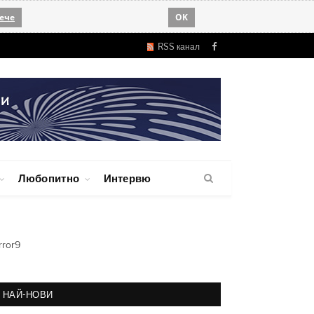
ече
OK
RSS канал
Facebook
Любопитно
Интервю
rror9
НАЙ-НОВИ