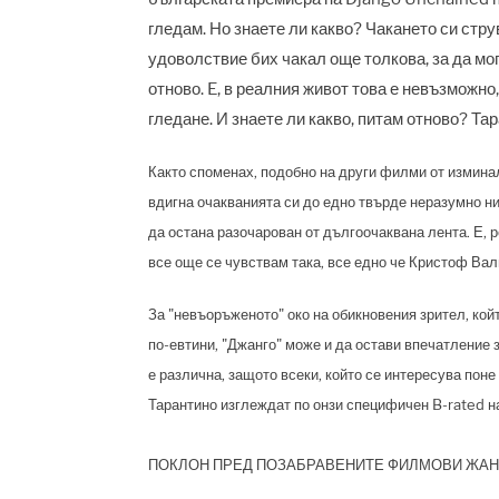
гледам. Но знаете ли какво? Чакането си стру
удоволствие бих чакал още толкова, за да мог
отново. E, в реалния живот това е невъзможно
гледане. И знаете ли какво, питам отново? Та
Както споменах, подобно на други филми от изминал
вдигна очакванията си до едно твърде неразумно ни
да остана разочарован от дългоочаквана лента. Е, р
все още се чувствам така, все едно че Кристоф Вал
За "невъоръженото" око на обикновения зрител, койт
по-евтини, "Джанго" може и да остави впечатление 
е различна, защото всеки, който се интересува поне
Тарантино изглеждат по онзи специфичен B-rated на
ПОКЛОН ПРЕД ПОЗАБРАВЕНИТЕ ФИЛМОВИ ЖАН