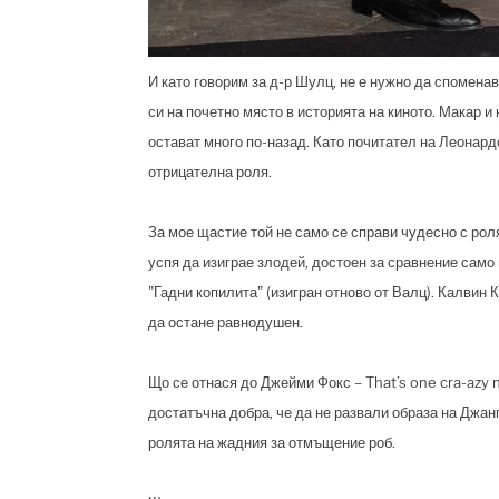
И като говорим за д-р Шулц, не е нужно да спомена
си на почетно място в историята на киното. Макар и
остават много по-назад. Като почитател на Леонард
отрицателна роля.
За мое щастие той не само се справи чудесно с роля
успя да изиграе злодей, достоен за сравнение само 
"Гадни копилита" (изигран отново от Валц). Калвин 
да остане равнодушен.
Що се отнася до Джейми Фокс – That’s one cra-azy n
достатъчна добра, че да не развали образа на Джанг
ролята на жадния за отмъщение роб.