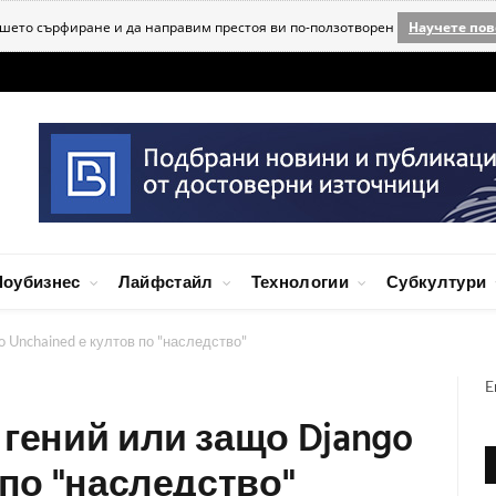
ашето сърфиране и да направим престоя ви по-ползотворен
Научете пов
оубизнес
Лайфстайл
Технологии
Субкултури
o Unchained е култов по "наследство"
E
 гений или защо Django
 по "наследство"