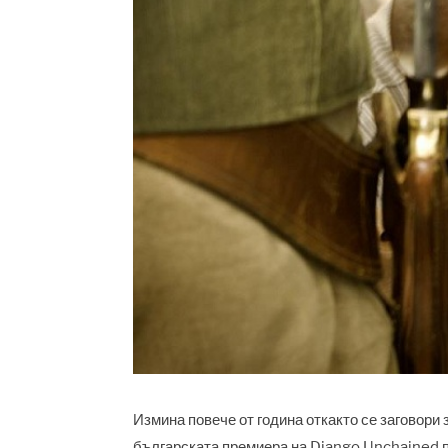
Измина повече от година откакто се заговори
българската премиера на Django Unchained п