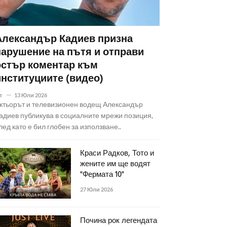
Александър Кадиев призна
нарушение на пътя и отправи
остър коментар към
институциите (видео)
т
13 Юли 2026
ктьорът и телевизионен водещ Александър
адиев публикува в социалните мрежи позиция,
лед като е бил глобен за използване..
Краси Радков, Тото и
жените им ще водят
"Фермата 10"
27 Юли 2026
Почина рок легендата