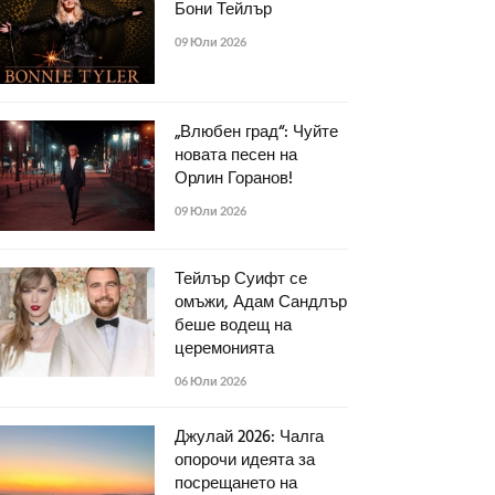
Бони Тейлър
09 Юли 2026
„Влюбен град“: Чуйте
новата песен на
Орлин Горанов!
09 Юли 2026
Тейлър Суифт се
омъжи, Адам Сандлър
беше водещ на
церемонията
06 Юли 2026
Джулай 2026: Чалга
опорочи идеята за
посрещането на