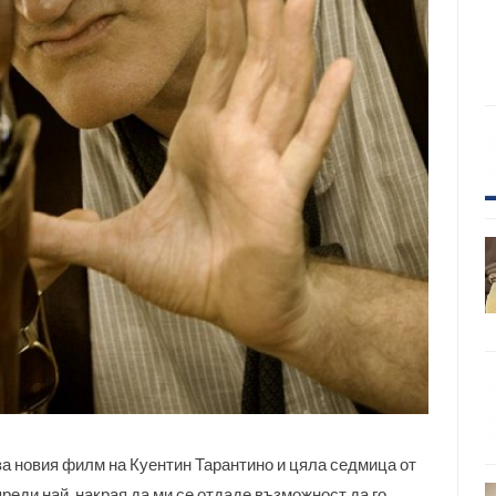
 за новия филм на Куентин Тарантино и цяла седмица от
реди най-накрая да ми се отдаде възможност да го