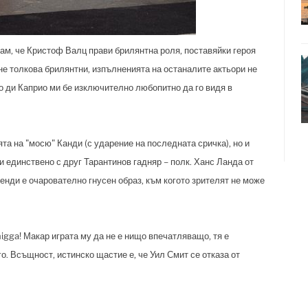
вам, че Кристоф Валц прави брилянтна роля, поставяйки героя
 не толкова брилянтни, изпълненията на останалите актьори не
о ди Каприо ми бе изключително любопитно да го видя в
та на "мосю" Канди (с ударение на последната сричка), но и
и единствено с друг Тарантинов гадняр – полк. Ханс Ланда от
Кенди е очарователно гнусен образ, към когото зрителят не може
igga! Макар играта му да не е нищо впечатляващо, тя е
о. Всъщност, истинско щастие е, че Уил Смит се отказа от