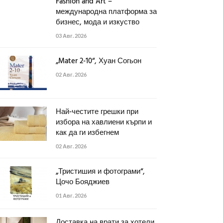
Fashion and Art –
международна платформа за
бизнес, мода и изкуство
03 Авг. 2026
„Mater 2-10“, Хуан Согьон
02 Авг. 2026
Най-честите грешки при
избора на хавлиени кърпи и
как да ги избегнем
02 Авг. 2026
„Тристишия и фотограми“,
Цочо Бояджиев
01 Авг. 2026
Доставка на врати за хотели