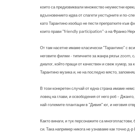
които са предизвиквали множество неуместни ерекци
вдъхновението идва от спагети уестърните и по-спе
като Тарантино изобщо не пести препратките към ф
които прави "friendly participation"-a на Франко Нер
От там насетне имаме класически "Тарантино" с вси
неговите филми - типичните за жанра рязък zoom, с
диалог, който пращи от качествен и свеж хумор, за 
Тарантино музика и, не на последно място, запомня
В този конкретен случай от една страна имаме немс
ловец на глави, и освободения от него роб – Джанго
най-големите плантации в "Дивия" юг, и неговия от
Както винаги, и тук персонажите са многопластови,
си. Така например никога не узнаваме как точно д-р