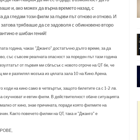
ваше и, ако можех да върна времето назад, с
а да гледам този филм за първи път отново и отново. И
, затова трябваше да се задоволя с обикновено второ
рантино е шибан гений!
ата година, чаках "Джанго" достатъчно дълго време, за да
во, със съвсем реалната опасност за пореден път тази година
езултатът от първия ми сблъсък с новото отроче на QT бе, че
ц ми е разпилял мозъка из цялата зала 10 на Кино Арена.
о ходи на кино само в четвъртък, защото билетите са с 1-2 лв.
за скучноват и евтин филм. В действителност обаче ситуацията
 малко от кино, знае причината, поради която филмите на
чин. Както повечето филми на QT, така и "Джанго" е
РОВЕ,