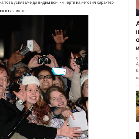
на това успяваме да видим всички черти на неговия характер,
ек в началото.
О
А
К
с