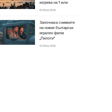
изгрева на 1 юли
02 Юли 2026
Започнаха снимките
на новия български
игрален филм
„Пилоти“
01 Юли 2026