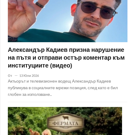
Александър Кадиев призна нарушение
на пътя и отправи остър коментар към
институциите (видео)
От
13 Юли 2026
Актьорът и телевизионен водещ Александър Кадиев
публикува в социалните мрежи позиция, след като е бил
глобен за използване..