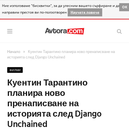
Ние използваме "бисквитки", за да улесним вашето сърфиране и да
OK
направим престоя ви по-ползотворен
Научете повече
»
Начало
Куентин Тарантино планира ново пренаписване на
историята след Django Unchained
ФИЛМИ
Куентин Тарантино
планира ново
пренаписване на
историята след Django
Unchained