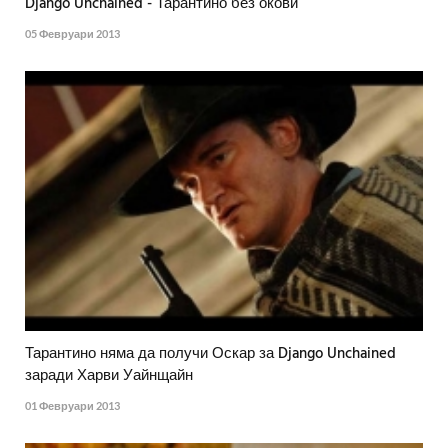
Django Unchained - Тарантино без окови
05 Февруари 2013
Тарантино няма да получи Оскар за Django Unchained
заради Харви Уайнщайн
01 Февруари 2013