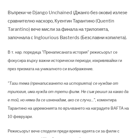
Въпреки че Django Unchained (Джанго без окови) излезе
сравнително наскоро, Куентин Тарантино (Quentin
Tarantino) вече мисли за финала на трилогията,
започнала с Inglourious Basterds (Безславни копилета).
В т. нар. поредица "Пренаписаната история" режисьорът се
фокусира върху важни исторически периоди, изкривявайки ги
през призмата на уникалното си въображение.
"Тази тема (пренаписването на историята) се нуждае от
трилогия, има нужда от трети филм. Не съм решил за какво да
е той, но няма да се изненадам, ако се случи..."
, коментира
Тарантино на церемонията по връчването на наградите BAFTA на
10 февруари.
Режисьорът вече сподели преди време идеята си за филм с