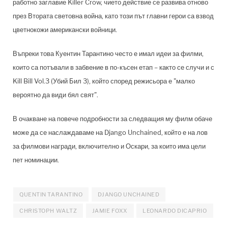
работно заглавие Killer Crow, чието действие се развива отново
през Втората световна война, като този път главни герои са взвод
цветнокожи американски войници.
Въпреки това Куентин Тарантино често е имал идеи за филми,
които са потъвали в забвение в по-късен етап – както се случи и с
Kill Bill Vol.3 (Убий Бил 3), който според режисьора е "малко
вероятно да види бял свят".
В очакване на повече подробности за следващия му филм обаче
може да се наслаждаваме на Django Unchained, който е на лов
за филмови награди, включително и Оскари, за които има цели
пет номинации.
QUENTIN TARANTINO
DJANGO UNCHAINED
CHRISTOPH WALTZ
JAMIE FOXX
LEONARDO DICAPRIO