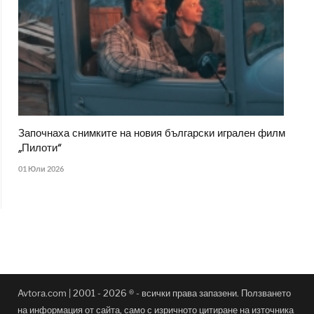
Започнаха снимките на новия български игрален филм
„Пилоти“
01 Юли 2026
Avtora.com | 2001 - 2026 ® - всички права запазени. Ползването
на информация от сайта, само с изричното цитиране на източника