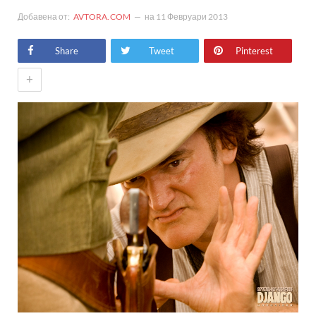
Добавена от:
AVTORA.COM
на
11 Февруари 2013
Share
Tweet
Pinterest
+