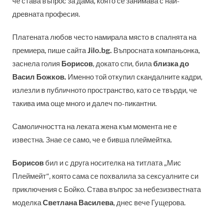
че става въпрос за дама, която се занимава с най-
древната професия.
Платената любов често намирала място в спалнята на
премиера, пише сайта
Jilo.bg.
Въпросната компаньонка,
заснела голия
Борисов
, докато спи, била
близка до
Васил Божков.
Именно той откупил скандалните кадри,
излезли в публичното пространство, като се твърди, че
такива има още много и далеч по-пикантни.
Самоличността на леката жена към момента не е
известна. Знае се само, че е бивша плеймейтка.
Борисов
бил и с друга носителка на титлата „Мис
Плеймейт“, която сама се похвалила за сексуалните си
приключения с Бойко. Става въпрос за небезизвестната
моделка
Светлана Василева
, днес вече Гущерова.