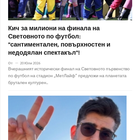
Кич за милиони на финала на
Световното по футбол:
"сантиментален, повърхностен и
недодялан спектакъл"!
От
20 Юли 2026
Вчерашният исторически финал на Световното първенство
по футбол на стадион „МетЛайф“ предложи на планетата
брутален културен..