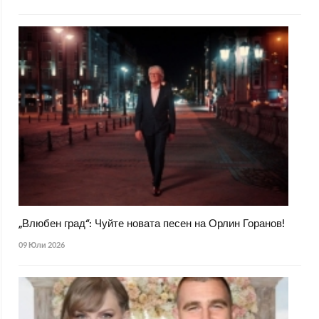
„Влюбен град“: Чуйте новата песен на Орлин Горанов!
09 Юли 2026