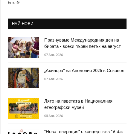
Error9
НАЙ-НОВИ
Празнуваме Международния ден на
бирата - всеки първи петък на август
07 Авг. 2026
„Ахинора“ на Аполония 2026 в Созопол
07 Авг. 2026
Лято на паветата в Националния
етнографски музей
05 Авг. 2026
"Нова генерация" с концерт във "Vidas