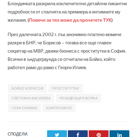
Блондинката разкрила изключително детайлни пикантни
подробности от спалнята на премиера и интимните му
желания.
(
Повече за тях може да прочетете ТУК
)
През далечната 2002 г. пък анонимно платено момиче
разкри в БНР, че Борисов – тогава все още главен
секретар на МВР, движи бизнеса с проститутки в София.
Всички в ъндърграунда се отчитали на Бойко, който
работел рамо до рамо с Георги Илиев.
БОЙКО БОРИСОВ
ПРОСТИТУТКИ
СВЕТЛАНА ВАСИЛЕВА
РЕЗИДЕНЦИЯ БОЯНА
ГОЛИ СНИМКИ
КОМПРОМАТИ
СПОДЕЛИ.
Twitter
Facebook
Pinterest
LinkedI