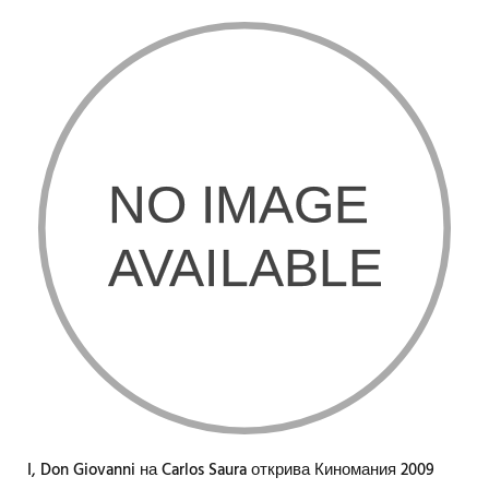
I, Don Giovanni на Carlos Saura открива Киномания 2009