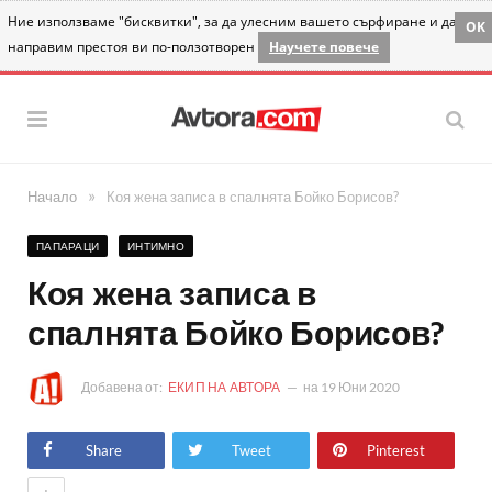
Ние използваме "бисквитки", за да улесним вашето сърфиране и да
OK
направим престоя ви по-ползотворен
Научете повече
»
Начало
Коя жена записа в спалнята Бойко Борисов?
ПАПАРАЦИ
ИНТИМНО
Коя жена записа в
спалнята Бойко Борисов?
Добавена от:
ЕКИП НА АВТОРА
на
19 Юни 2020
Share
Tweet
Pinterest