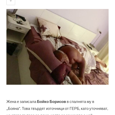
+
Жена е записала
Бойко Борисов
в спалнята му в
„Бояна“. Това твърдят източници от ГЕРБ, като уточняват,