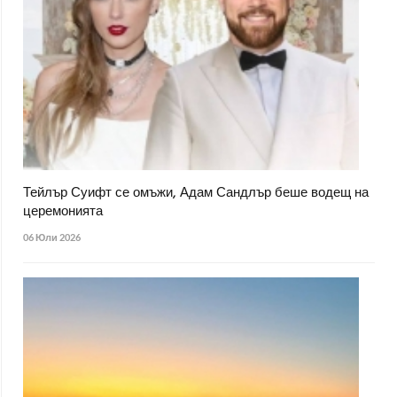
Тейлър Суифт се омъжи, Адам Сандлър беше водещ на
церемонията
06 Юли 2026