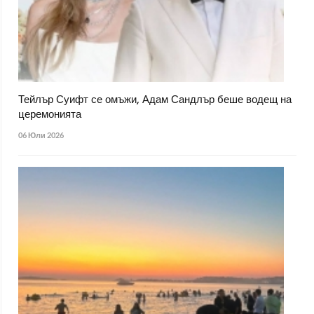
Тейлър Суифт се омъжи, Адам Сандлър беше водещ на
церемонията
06 Юли 2026