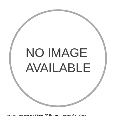
Екс-членове на Guns N' Roses срещу Axl Rose