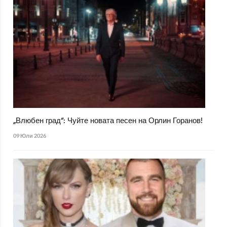
„Влюбен град“: Чуйте новата песен на Орлин Горанов!
09 Юли 2026