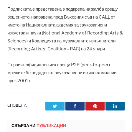
Подписката е представена в подкрепа на жалба срещу
решението, направена пред Въховния съд на САЩ, от
името на Националната акдемия за звукозаписни
изкуства и науки (National Academy of Recording Arts &
Sciences) и Коалицията на музикалните изпълнители
(Recording Artists' Coalition - RAC) на 24 янури.
Първият официален иск срещу P2P (peer-to-peer)
мрежите бе подаден от звукозаписни и кино-компании
през 2001 г.
СПОДЕЛИ.
Twitter
Facebook
Pinterest
LinkedI
СВЪРЗАНИ
ПУБЛИКАЦИИ