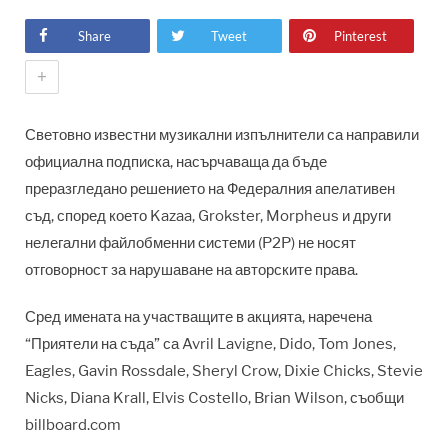
Share
Tweet
Pinterest
+
Световно известни музикални изпълнители са направили
официална подписка, насърчаваща да бъде
преразгледано решението на Федералния апелативен
съд, според което Kazaa, Grokster, Morpheus и други
нелегални файлобменни системи (P2P) не носят
отговорност за нарушаване на авторските права.
Сред имената на участващите в акцията, наречена
“Приятели на съда” са Avril Lavigne, Dido, Tom Jones,
Eagles, Gavin Rossdale, Sheryl Crow, Dixie Chicks, Stevie
Nicks, Diana Krall, Elvis Costello, Brian Wilson, съобщи
billboard.com