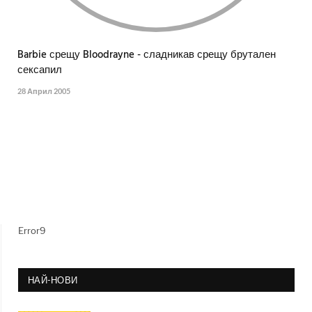
Barbie срещу Bloodrayne - сладникав срещу брутален
сексапил
28 Април 2005
Error9
НАЙ-НОВИ