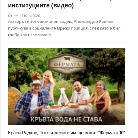
институциите (видео)
От
13 Юли 2026
Актьорът и телевизионен водещ Александър Кадиев
публикува в социалните мрежи позиция, след като е бил
глобен за използване..
Краси Радков, Тото и жените им ще водят "Фермата 10"