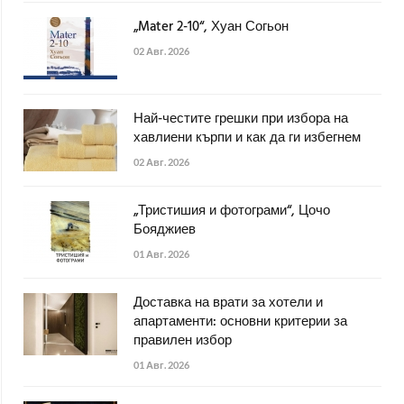
„Mater 2-10“, Хуан Согьон
02 Авг. 2026
Най-честите грешки при избора на
хавлиени кърпи и как да ги избегнем
02 Авг. 2026
„Тристишия и фотограми“, Цочо
Бояджиев
01 Авг. 2026
Доставка на врати за хотели и
апартаменти: основни критерии за
правилен избор
01 Авг. 2026