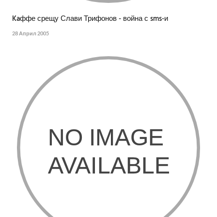
Kaффе срещу Слави Трифонов - война с sms-и
28 Април 2005