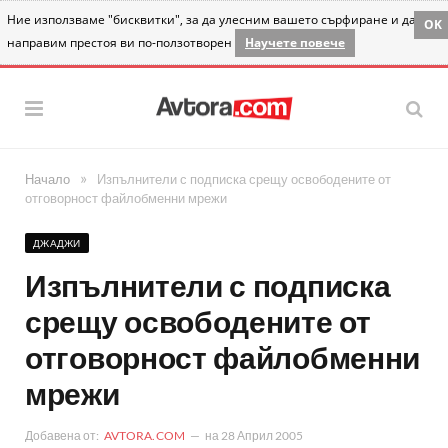
Ние използваме "бисквитки", за да улесним вашето сърфиране и да
OK
направим престоя ви по-ползотворен
Научете повече
»
Начало
Изпълнители с подписка срещу освободените от
отговорност файлобменни мрежи
ДЖАДЖИ
Изпълнители с подписка
срещу освободените от
отговорност файлобменни
мрежи
Добавена от:
AVTORA.COM
на
28 Април 2005