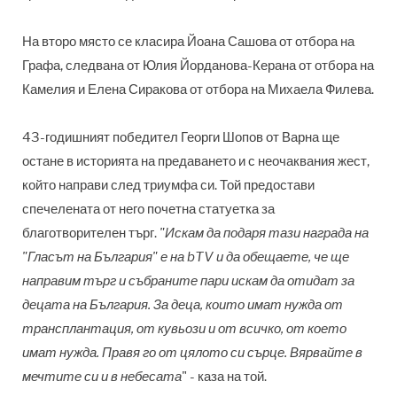
На второ място се класира Йоана Сашова от отбора на
Графа, следвана от Юлия Йорданова-Керана от отбора на
Камелия и Елена Сиракова от отбора на Михаела Филева.
43-годишният победител Георги Шопов от Варна ще
остане в историята на предаването и с неочаквания жест,
който направи след триумфа си. Той предостави
спечелената от него почетна статуетка за
благотворителен търг.
"Искам да подаря тази награда на
"Гласът на България" е на bTV и да обещаете, че ще
направим търг и събраните пари искам да отидат за
децата на България. За деца, които имат нужда от
трансплантация, от кувьози и от всичко, от което
имат нужда. Правя го от цялото си сърце. Вярвайте в
мечтите си и в небесата
" - каза на той.