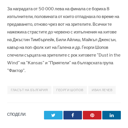
За наградата от 50 000 лева на финала се бориха 8
изпълнители, половината от които отпаднаха по време на
предаването, отново чрез вот на зрителите. Всички те
нажежиха страстите до червено с изпълнения на хитове
на Джъстин Тимбърлейк, Били Айлиш, Майкъл Джексън,
кавър на поп-фолк хит на Галена и др. Георги Шопов
спечели сърцата на зрителите с рок хитовете "
Dust in the
Wind" на "Kansas" и "Приятели" на българската група
"Фактор".
ГЛАСЪТ НА БЪЛГАРИЯ
ГЕОРГИ ШОПОВ
ИВАН ЛЕЧЕВ
СПОДЕЛИ.
Twitter
Facebook
Pinterest
LinkedI