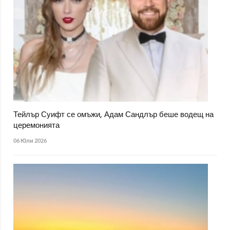
Тейлър Суифт се омъжи, Адам Сандлър беше водещ на
церемонията
06 Юли 2026