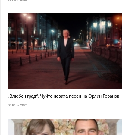
„Влюбен град“: Чуйте новата песен на Орлин Горанов!
09 Юли 2026