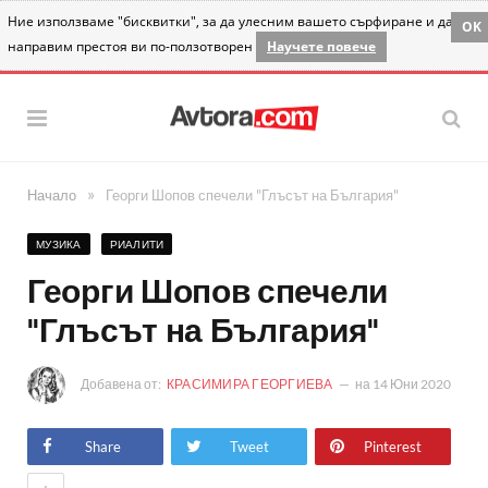
Ние използваме "бисквитки", за да улесним вашето сърфиране и да
OK
направим престоя ви по-ползотворен
Научете повече
»
Начало
Георги Шопов спечели "Глъсът на България"
МУЗИКА
РИАЛИТИ
Георги Шопов спечели
"Глъсът на България"
Добавена от:
КРАСИМИРА ГЕОРГИЕВА
на
14 Юни 2020
Share
Tweet
Pinterest