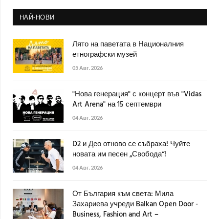
НАЙ-НОВИ
Лято на паветата в Националния
етнографски музей
05 Авг. 2026
"Нова генерация" с концерт във "Vidas
Art Arena" на 15 септември
04 Авг. 2026
D2 и Део отново се събраха! Чуйте
новата им песен „Свобода“!
04 Авг. 2026
От България към света: Мила
Захариева учреди Balkan Open Door -
Business, Fashion and Art –