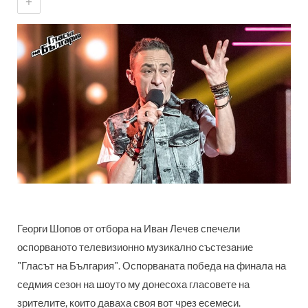
+
Георги Шопов от отбора на Иван Лечев спечели
оспорваното телевизионно музикално състезание
"Гласът на България". Оспорваната победа на финала на
седмия сезон на шоуто му донесоха гласовете на
зрителите, които даваха своя вот чрез есемеси.