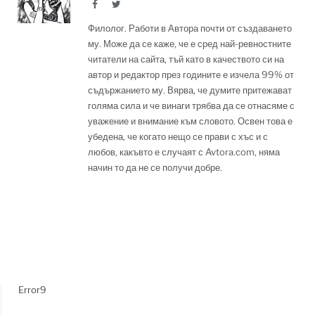
Facebook
Twitter
Филолог. Работи в Автора почти от създаването
му. Може да се каже, че е сред най-ревностните
читатели на сайта, тъй като в качеството си на
автор и редактор през годините е изчела 99% от
съдържанието му. Вярва, че думите притежават
голяма сила и че винаги трябва да се отнасяме с
уважение и внимание към словото. Освен това е
убедена, че когато нещо се прави с хъс и с
любов, какъвто е случаят с Avtora.com, няма
начин то да не се получи добре.
Error9