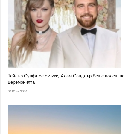
Тейлър Суифт се омъжи, Адам Сандлър беше водещ на
церемонията
06 Юли 2026