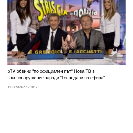
bTV обвини "по официален път" Нова ТВ в
закононарушeние заради "Господари на ефира"
11 Септември 2012