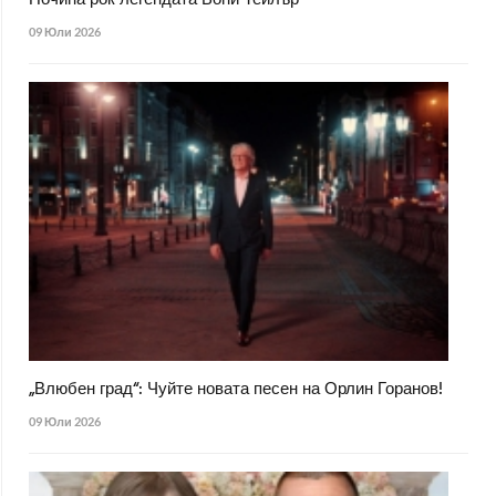
Почина рок легендата Бони Тейлър
09 Юли 2026
„Влюбен град“: Чуйте новата песен на Орлин Горанов!
09 Юли 2026