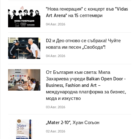
"Нова генерация" с концерт във "Vidas
Art Arena" на 15 септември
04 Авг. 2026
D2 и Део отново се събраха! Чуйте
новата им песен „Свобода“!
04 Авг. 2026
От България към света: Мила
Захариева учреди Balkan Open Door -
Business, Fashion and Art –
международна платформа за бизнес,
мода и изкуство
03 Авг. 2026
„Mater 2-10“, Хуан Согьон
02 Авг. 2026