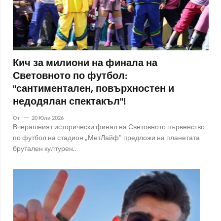
Кич за милиони на финала на
Световното по футбол:
"сантиментален, повърхностен и
недодялан спектакъл"!
От
20 Юли 2026
Вчерашният исторически финал на Световното първенство
по футбол на стадион „МетЛайф“ предложи на планетата
брутален културен..