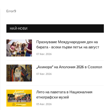
Error9
НАЙ-НОВИ
Празнуваме Международния ден на
бирата - всеки първи петък на август
07 Авг. 2026
„Ахинора“ на Аполония 2026 в Созопол
07 Авг. 2026
Лято на паветата в Националния
етнографски музей
05 Авг. 2026