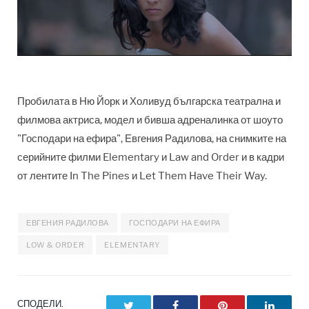
Пробилата в Ню Йорк и Холивуд българска театрална и
филмова актриса, модел и бивша адреналинка от шоуто
"Господари на ефира", Евгения Радилова, на снимките на
серийните филми Elementary и Law and Order и в кадри
от лентите In The Pines и Let Them Have Their Way.
ЕВГЕНИЯ РАДИЛОВА
ГОСПОДАРИ НА ЕФИРА
LOW & ORDER
ELEMENTARY
СПОДЕЛИ.
Twitter
Facebook
Pinterest
LinkedI