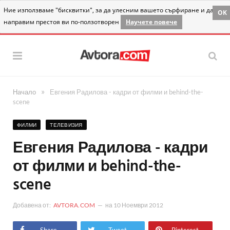
Ние използваме "бисквитки", за да улесним вашето сърфиране и да
OK
направим престоя ви по-ползотворен
Научете повече
»
Начало
Евгения Радилова - кадри от филми и behind-the-
scene
ФИЛМИ
ТЕЛЕВИЗИЯ
Евгения Радилова - кадри
от филми и behind-the-
scene
Добавена от:
AVTORA.COM
на
10 Ноември 2012