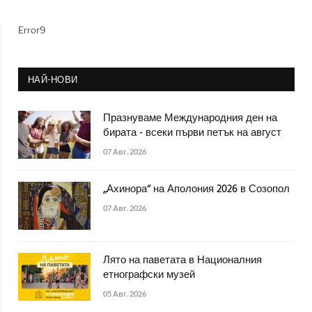
Error9
НАЙ-НОВИ
Празнуваме Международния ден на
бирата - всеки първи петък на август
07 Авг. 2026
„Ахинора“ на Аполония 2026 в Созопол
07 Авг. 2026
Лято на паветата в Националния
етнографски музей
05 Авг. 2026