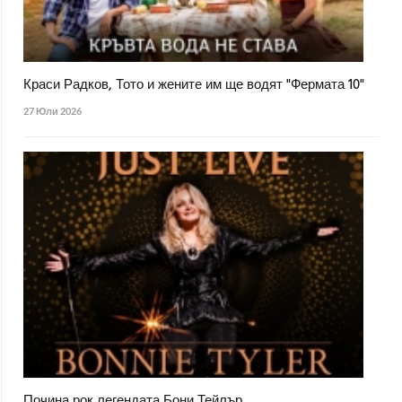
Краси Радков, Тото и жените им ще водят "Фермата 10"
27 Юли 2026
Почина рок легендата Бони Тейлър