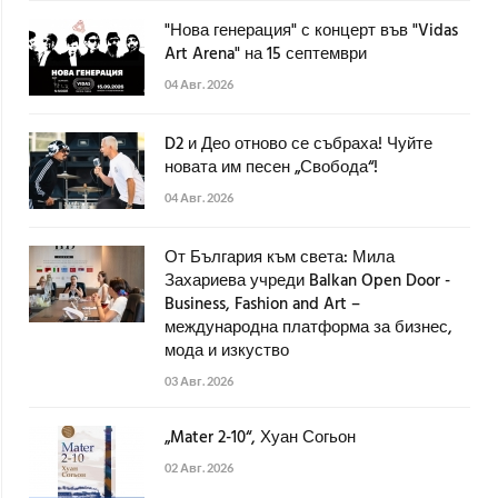
"Нова генерация" с концерт във "Vidas
Art Arena" на 15 септември
04 Авг. 2026
D2 и Део отново се събраха! Чуйте
новата им песен „Свобода“!
04 Авг. 2026
От България към света: Мила
Захариева учреди Balkan Open Door -
Business, Fashion and Art –
международна платформа за бизнес,
мода и изкуство
03 Авг. 2026
„Mater 2-10“, Хуан Согьон
02 Авг. 2026