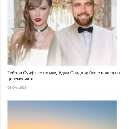
Тейлър Суифт се омъжи, Адам Сандлър беше водещ на
церемонията
06 Юли 2026