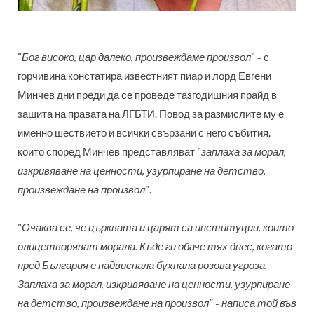
"
Бог високо, цар далеко, произвеждаме произвол
" - с
горчивина констатира известният пиар и лорд Евгени
Минчев дни преди да се проведе тазгодишния прайд в
защита на правата на ЛГБТИ. Повод за размислите му е
именно шествието и всички свързани с него събития,
които според Минчев представляват "
з
аплаха за морал,
изкривяване на ценности, узурпиране на детство,
произвеждане на произвол
".
"
Очаква се, че църквата и царят са институции, които
олицетворяват морала. Къде ги обаче тях днес, когато
пред България е надвиснала бухнала розова угроза.
Заплаха за морал, изкривяване на ценности, узурпиране
на детство, произвеждане на произвол" - написа той във