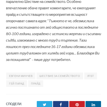
паралелно Шествие на семейството. Особено
впечатление обаче правят коментарите, че ежегодният
прайд и съпътстващите го мероприятия всъщност
опорочават самата идея: "
Тъжното е че, обезмислиха
всичко постигнато от гей обществото в последните
80-100 години, изградено с истински жертви и съсипани
съдби, извоювано с много труд и търпение. Тази
пошлост през последните 16-17 години обезмислиха
целият труд вложен от хиляди гей хора… Благодаря Ви
за позицията!
" - пише друг потребител.
ЕВГЕНИ МИНЧЕВ
ШЕСТВИЕ ЗА СЕМЕЙСТВОТО
ЛГБТ
ГЕЙ ПАРАД
ПРАЙД
СПОДЕЛИ.
Twitter
Facebook
Pinterest
LinkedI