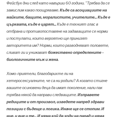
Фейсбук дни след като навърши 60 години. "Трябва да се
замислим какво поощряваме.
Къде са асоциациите на
майките, бащите, моралистите, учителите... Къде е
църквата, къде е царят...
Къде е техният глас в
отбрана и противопоставяне на задаващите се норми
и постулати, които вероятно ще принизят
авторитета им? Норми, които разводняват половете,
сливат ги и унижават
божествено определените -
биологичните мъж и жена
.
Хомо-приятели, благодарихте ли на
хетеросексуалните, че са ни родили? А когато стигне
вашите осиновени деца да имат поколение, нали пак
трябва някой да направи следващите.
Изправете
редиците и от произвол, изведете напред здрави
позиции с бъдеще и логика. Иначе ще се стопим. И
ние, и вие и те... И няма кой да ходи на парад и няма