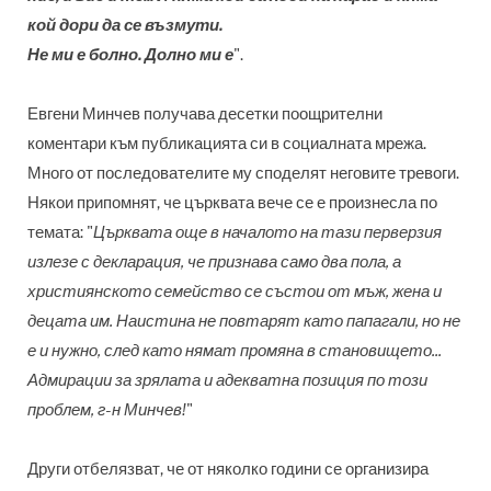
кой дори да се възмути.
Не ми е болно. Долно ми е
".
Евгени Минчев получава десетки поощрителни
коментари към публикацията си в социалната мрежа.
Много от последователите му споделят неговите тревоги.
Някои припомнят, че църквата вече се е произнесла по
темата: "
Църквата още в началото на тази перверзия
излезе с декларация, че признава само два пола, а
християнското семейство се състои от мъж, жена и
децата им. Наистина не повтарят като папагали, но не
е и нужно, след като нямат промяна в становището...
Адмирации за зрялата и адекватна позиция по този
проблем, г-н Минчев!
"
Други отбелязват, че от няколко години се организира