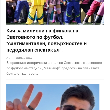
Кич за милиони на финала на
Световното по футбол:
"сантиментален, повърхностен и
недодялан спектакъл"!
От
20 Юли 2026
Вчерашният исторически финал на Световното първенство
по футбол на стадион „МетЛайф“ предложи на планетата
брутален културен..