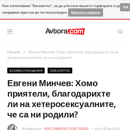
Ние използваме "бисквитки", за да улесним вашето сърфиране и да
OK
направим престоя ви по-ползотворен
Научете повече
»
Начало
Евгени Минчев: Хомо приятели, благодарихте ли на
хетеросексуалните, че са ни родили?
ВЗАИМООТНОШЕНИЯ
ЛЮБОПИТНО
Евгени Минчев: Хомо
приятели, благодарихте
ли на хетеросексуалните,
че са ни родили?
Добавена от:
КРАСИМИРА ГЕОРГИЕВА
на
19 Юни 2023