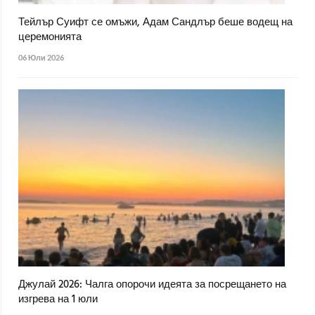
Тейлър Суифт се омъжи, Адам Сандлър беше водещ на
церемонията
06 Юли 2026
Джулай 2026: Чалга опорочи идеята за посрещането на
изгрева на 1 юли