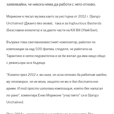
заявявайки, че никога няма да работи с него отново.
Мориконе е писал музика както за уестърна от 2012 г. Django
Unchained (Джанго без окови), така и за Inglourious Basterds
(Безславни копилета) и за двете части на Kill Bill (Убий Бил).
Въпреки това световноизвестният композитор, работил по
композиции за над 500 филма, споделя, че работата на
Тарантино е непоследователна и не би желал да има нищо общо
с режисьора за в бъдеще.
"Когато през 2012 г. ми каза, че иска отново да работим заедно,
му отговорих, че не мога, защото не ми е дал достатъчно
време. И той просто използва композиция, която бях написал
по-рано"
, коментира Енио Мориконе "участието" си в Django
Unchained.