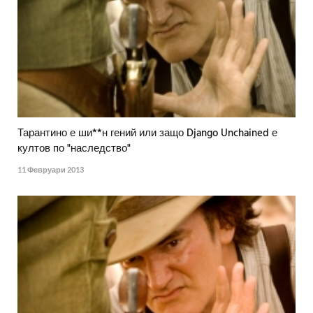
Тарантино е ши**н гений или защо Django Unchained е
култов по "наследство"
11 Февруари 2013