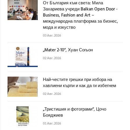
От България към света: Мила
Захариева учреди Balkan Open Door -
Business, Fashion and Art –
международна платформа за бизнес,
мода и изкуство
03 Авг. 2026
„Mater 2-10“, Хуан Согьон
02 Авг. 2026
Най-честите грешки при избора на
хавлиени кърпи и как да ги избегнем
02 Авг. 2026
„Тристишия и фотограми“, Цочо
Бояджиев
01 Авг. 2026