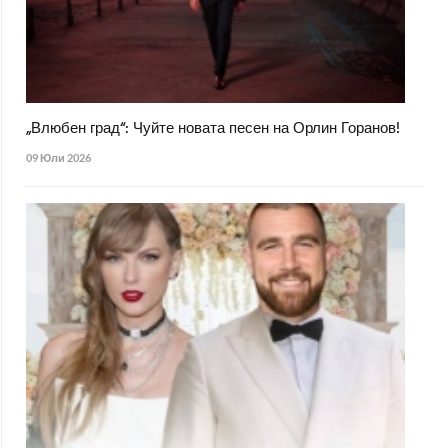
„Влюбен град“: Чуйте новата песен на Орлин Горанов!
09 Юли 2026