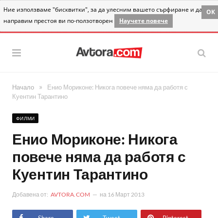
Ние използваме "бисквитки", за да улесним вашето сърфиране и да
OK
направим престоя ви по-ползотворен
Научете повече
»
Начало
Енио Мориконе: Никога повече няма да работя с
Куентин Тарантино
ФИЛМИ
Енио Мориконе: Никога
повече няма да работя с
Куентин Тарантино
Добавена от:
AVTORA.COM
на
16 Март 2013