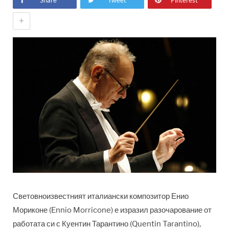
Share
Tweet
Pinterest
+
Световноизвестният италиански композитор Енио
Мориконе (Ennio Morricone) е изразил разочарование от
работата си с Куентин Тарантино (Quentin Tarantino),