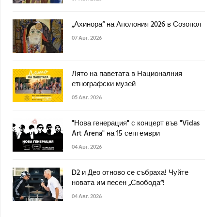
„Ахинора“ на Аполония 2026 в Созопол
07 Авг. 2026
Лято на паветата в Националния
етнографски музей
05 Авг. 2026
"Нова генерация" с концерт във "Vidas
Art Arena" на 15 септември
04 Авг. 2026
D2 и Део отново се събраха! Чуйте
новата им песен „Свобода“!
04 Авг. 2026