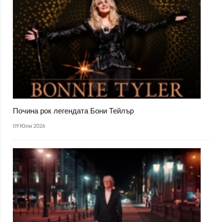
Почина рок легендата Бони Тейлър
09 Юли 2026