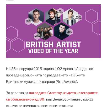
На 25 февруари 2015 година в О2 Арена в Лондон се
проведе церемонията по раздаването на 35-ите
Британски музикални награди (Brit Awards).
За разлика от
наградите Grammy, където категориите
са обикновено над 80
, във Великобритания само 13
статуетки намериха своите притежатели.