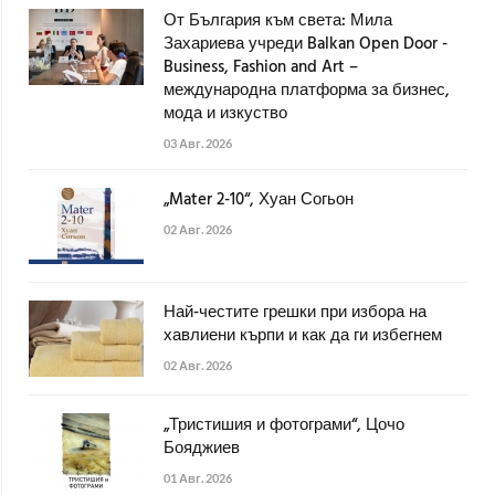
От България към света: Мила
Захариева учреди Balkan Open Door -
Business, Fashion and Art –
международна платформа за бизнес,
мода и изкуство
03 Авг. 2026
„Mater 2-10“, Хуан Согьон
02 Авг. 2026
Най-честите грешки при избора на
хавлиени кърпи и как да ги избегнем
02 Авг. 2026
„Тристишия и фотограми“, Цочо
Бояджиев
01 Авг. 2026