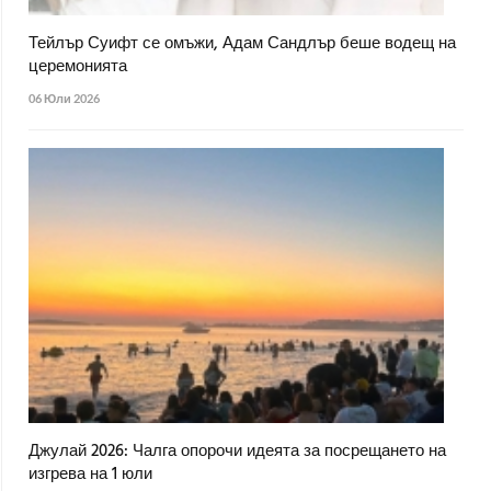
Тейлър Суифт се омъжи, Адам Сандлър беше водещ на
церемонията
06 Юли 2026
Джулай 2026: Чалга опорочи идеята за посрещането на
изгрева на 1 юли