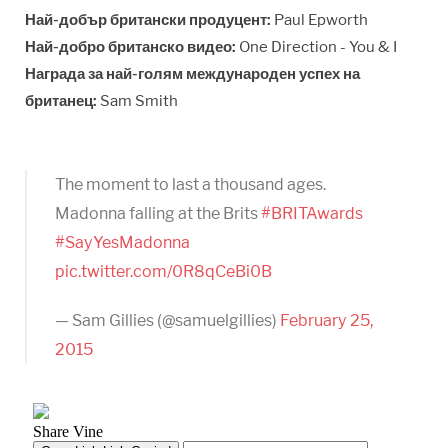
Най-добър британски продуцент:
Paul Epworth
Най-добро британско видео:
One Direction - You & I
Награда за най-голям международен успех на
британец:
Sam Smith
The moment to last a thousand ages.
Madonna falling at the Brits
#BRITAwards
#SayYesMadonna
pic.twitter.com/0R8qCeBi0B
— Sam Gillies (@samuelgillies)
February 25,
2015