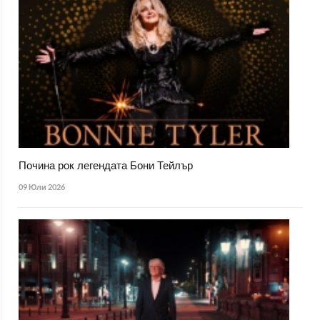
Почина рок легендата Бони Тейлър
09 Юли 2026