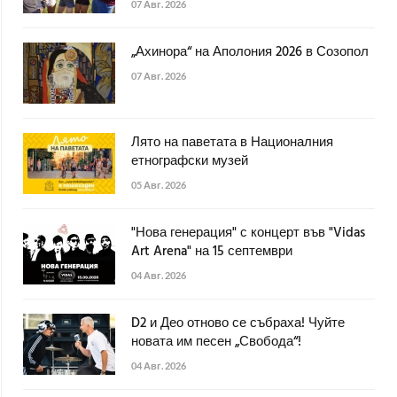
07 Авг. 2026
„Ахинора“ на Аполония 2026 в Созопол
07 Авг. 2026
Лято на паветата в Националния
етнографски музей
05 Авг. 2026
"Нова генерация" с концерт във "Vidas
Art Arena" на 15 септември
04 Авг. 2026
D2 и Део отново се събраха! Чуйте
новата им песен „Свобода“!
04 Авг. 2026