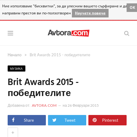
Ние използваме "бисквитки", за да улесним вашето сърфиране и да
OK
направим престоя ви по-ползотворен
Научете повече
»
Начало
Brit Awards 2015 - победителите
МУЗИКА
Brit Awards 2015 -
победителите
Добавена от:
AVTORA.COM
на
26 Февруари 2015
Share
Tweet
Pinterest
+