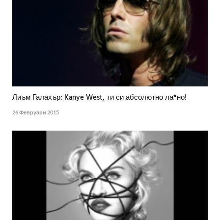
Лиъм Галахър: Kanye West, ти си абсолютно ла*но!
26 Февруари 2015