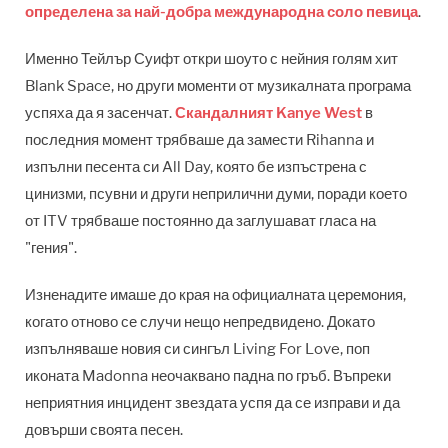
определена за най-добра международна соло певица
.
Именно Тейлър Суифт откри шоуто с нейния голям хит
Blank Space, но други моменти от музикалната програма
успяха да я засенчат.
Скандалният Kanye West
в
последния момент трябваше да замести Rihanna и
изпълни песента си All Day, която бе изпъстрена с
цинизми, псувни и други неприлични думи, поради което
от ITV трябваше постоянно да заглушават гласа на
"гения".
Изненадите имаше до края на официалната церемония,
когато отново се случи нещо непредвидено. Докато
изпълняваше новия си сингъл Living For Love, поп
иконата Madonna неочаквано падна по гръб. Въпреки
неприятния инцидент звездата успя да се изправи и да
довърши своята песен.