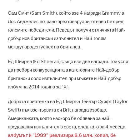
Сам Смит (Sam Smith), който взе 4 награди Grammy в
Лос Анджелис по-рано през февруари, отново бе сред
големите победители. Певецът получи отличията Най-
добър нов британски изпълнител и Най-голям
международен успех на британец.
Ед Шийрън (Ed Sheeran) също взе две награди. Той успя
да пребори конкуренцията в категориите Най-добър
британски соло изпълнител при мъжете и Най-добър
албум на 2014 година за "X".
Добрата приятелка на Ед Шийрън Тейлър Суифт (Taylor
Swift) пък взе първата си Brit награда изобщо.
Американката, която наскоро бе обявена за най-
продавания изпълнител в света, след като за 4 месеца
албумът ѝ "1989" реализира 8,6 млн. копия, бе