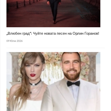
„Влюбен град“: Чуйте новата песен на Орлин Горанов!
09 Юли 2026