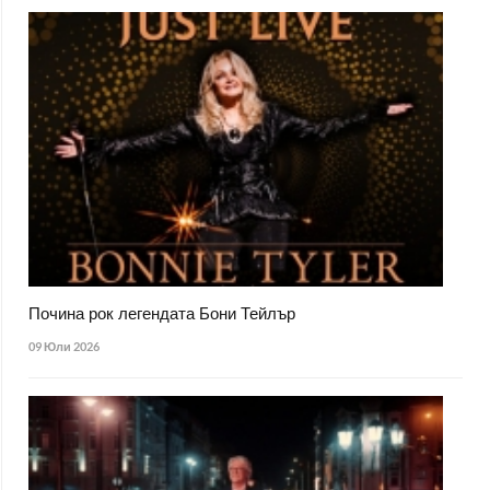
Почина рок легендата Бони Тейлър
09 Юли 2026