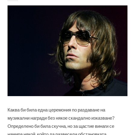
Каква би била една церемония по раздаване на
музикални награди без някое скандално изказване?
Определено би била скучна, но за щастие винаги се
намира някой, който да развесели обстановката.