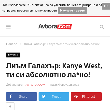
Ние използваме "бисквитки", за да улесним вашето сърфиране и да
OK
направим престоя ви по-ползотворен
Научете повече
»
Начало
Лиъм Галахър: Kanye West, ти си абсолютно ла*но!
МУЗИКА
Лиъм Галахър: Kanye West,
ти си абсолютно ла*но!
Добавена от:
AVTORA.COM
на
26 Февруари 2015
Share
Tweet
Pinterest
+