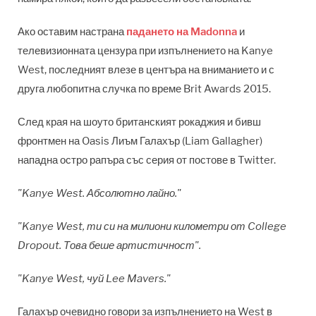
Ако оставим настрана
падането на Madonna
и
телевизионната цензура при изпълнението на Kanye
West, последният влезе в центъра на вниманието и с
друга любопитна случка по време Brit Awards 2015.
След края на шоуто британският рокаджия и бивш
фронтмен на Oasis Лиъм Галахър (Liam Gallagher)
нападна остро рапъра със серия от постове в Twitter.
"Kanye West. Абсолютно лайно."
"Kanye West, ти си на милиони километри от College
Dropout. Това беше артистичност".
"Kanye West, чуй Lee Mavers."
Галахър очевидно говори за изпълнението на West в