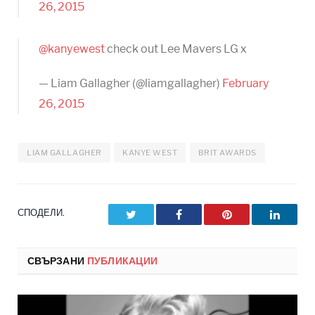
26, 2015
@kanyewest
check out Lee Mavers LG x
— Liam Gallagher (@liamgallagher)
February
26, 2015
LIAM GALLAGHER
KANYE WEST
BRIT AWARDS
СПОДЕЛИ.
Twitter
Facebook
Pinterest
LinkedI
СВЪРЗАНИ
ПУБЛИКАЦИИ