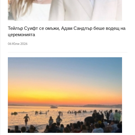
Тейлър Суифт се омъжи, Адам Сандлър беше водещ на
церемонията
06 Юли 2026