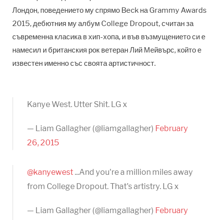
Лондон, поведението му спрямо Beck на Grammy Awards
2015, дебютния му албум College Dropout, считан за
съвременна класика в хип-хопа, и във възмущението си е
намесил и британския рок ветеран Лий Мейвърс, който е
известен именно със своята артистичност.
Kanye West. Utter Shit. LG x
— Liam Gallagher (@liamgallagher)
February
26, 2015
@kanyewest
...And you're a million miles away
from College Dropout. That's artistry. LG x
— Liam Gallagher (@liamgallagher)
February