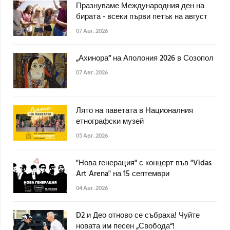
Празнуваме Международния ден на
бирата - всеки първи петък на август
07 Авг. 2026
„Ахинора“ на Аполония 2026 в Созопол
07 Авг. 2026
Лято на паветата в Националния
етнографски музей
05 Авг. 2026
"Нова генерация" с концерт във "Vidas
Art Arena" на 15 септември
04 Авг. 2026
D2 и Део отново се събраха! Чуйте
новата им песен „Свобода“!