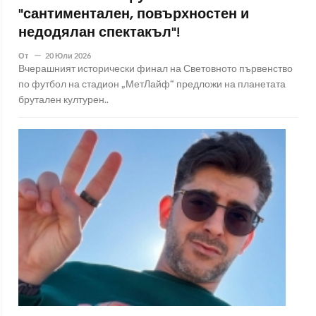
"сантиментален, повърхностен и
недодялан спектакъл"!
От
20 Юли 2026
Вчерашният исторически финал на Световното първенство
по футбол на стадион „МетЛайф“ предложи на планетата
брутален културен..