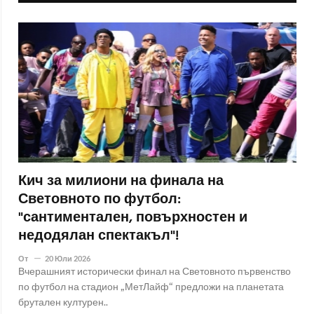
Кич за милиони на финала на
Световното по футбол:
"сантиментален, повърхностен и
недодялан спектакъл"!
От
20 Юли 2026
Вчерашният исторически финал на Световното първенство
по футбол на стадион „МетЛайф“ предложи на планетата
брутален културен..