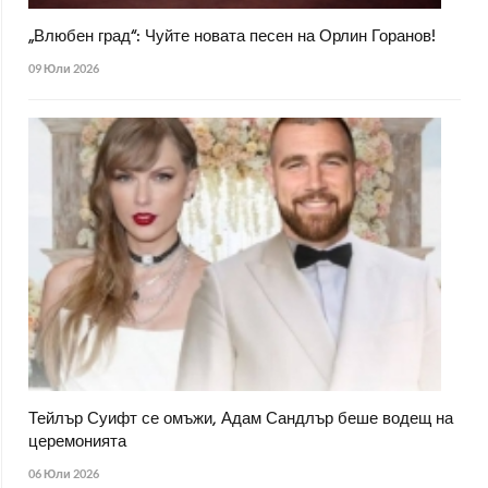
„Влюбен град“: Чуйте новата песен на Орлин Горанов!
09 Юли 2026
Тейлър Суифт се омъжи, Адам Сандлър беше водещ на
церемонията
06 Юли 2026