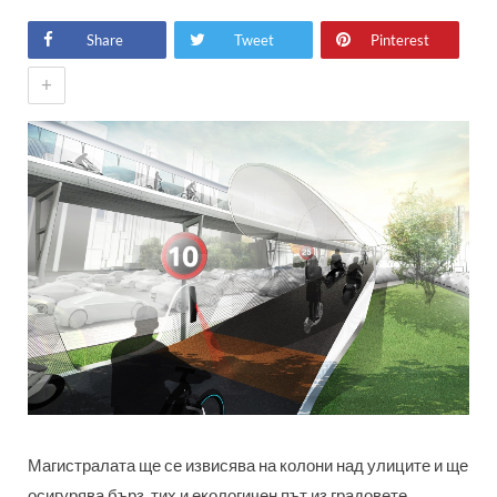
Share
Tweet
Pinterest
+
Магистралата ще се извисява на колони над улиците и ще
осигурява бърз, тих и екологичен път из градовете.