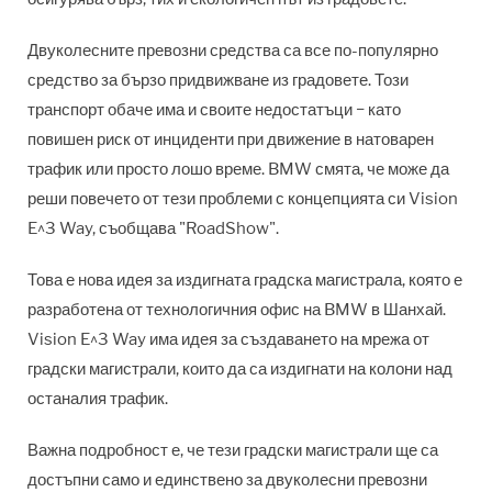
Двуколесните превозни средства са все по-популярно
средство за бързо придвижване из градовете. Този
транспорт обаче има и своите недостатъци − като
повишен риск от инциденти при движение в натоварен
трафик или просто лошо време. BMW смята, че може да
реши повечето от тези проблеми с концепцията си Vision
E^3 Way, съобщава "RoadShow".
Това е нова идея за издигната градска магистрала, която е
разработена от технологичния офис на BMW в Шанхай.
Vision E^3 Way има идея за създаването на мрежа от
градски магистрали, които да са издигнати на колони над
останалия трафик.
Важна подробност е, че тези градски магистрали ще са
достъпни само и единствено за двуколесни превозни