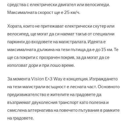
средства с електрически двигател или велосипеди.
Максималната скорост ще е 25 км/ч.
Хората, които не притежават електрически скутер или
велосипед, ще могат да си наемат такъв от специални
паркинги до входовете на магистралата. Идеята е
максималната дължина на тези пътища да е до 15 км. Те
ще са покрити с прозрачен покрив, за да могат да се
използват дори и при лошо време.
За момента Vision E^3 Way е концепция. Изграждането
на тези магистрали всъщност е лесната част. Основното
предизвикателство е жителите на градовете да
възприемат двуколесния транспорт като полезна и
смислена алтернатива на повечето пътувания в рамките
на градовете.