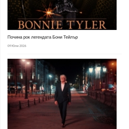
Почина рок легендата Бони Тейлър
09 Юли 2026