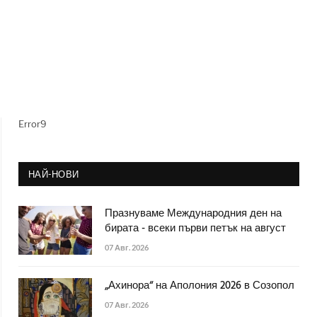
Error9
НАЙ-НОВИ
Празнуваме Международния ден на
бирата - всеки първи петък на август
07 Авг. 2026
„Ахинора“ на Аполония 2026 в Созопол
07 Авг. 2026