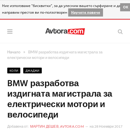
Ние използваме "бисквитки", за да улесним вашето сърфиране и да
OK
направим престоя ви по-ползотворен
Научете повече
»
Начало
BMW разработва издигната магистрала за
електрически мотори и велосипеди
КОЛИ
ДЖАДЖИ
BMW разработва
издигната магистрала за
електрически мотори и
велосипеди
Добавена от:
МАРТИН ДЕШЕВ, AVTORA.COM
на
28 Ноември 2017