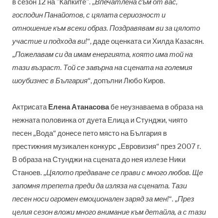
в сезон 12 на "Капките". „
Впечатлена съм от вас,
господин Панайотов, с цялата сериозност и
отношение към всеки образ. Поздравявам ви за цялото
участие и подхода ви!
“, даде оценката си Хилда Казасян.
„
Пожелавам си да имам енергията, която има той на
тази възраст. Той се завърна на сцената на големия
шоубизнес в България
“, допълни Любо Киров.
Актрисата
Елена Атанасова
бе неузнаваема в образа на
нежната половинка от дуета Елица и Стунджи, чиято
песен „Вода“ донесе пето място на България в
престижния музикален конкурс „Евровизия“ през 2007 г.
В образа на Стунджи на сцената до нея излезе Ники
Станоев. „
Цялото предаване се прави с много любов. Ще
запомня трепета преди да изляза на сцената. Тази
песен носи огромен емоционален заряд за мен!
“. „
През
целия сезон вложи много внимание към детайла, а с тази