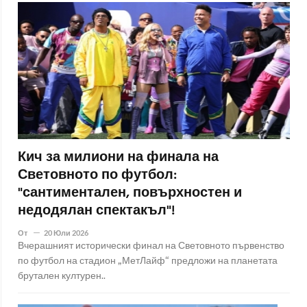
Кич за милиони на финала на
Световното по футбол:
"сантиментален, повърхностен и
недодялан спектакъл"!
От
20 Юли 2026
Вчерашният исторически финал на Световното първенство
по футбол на стадион „МетЛайф“ предложи на планетата
брутален културен..