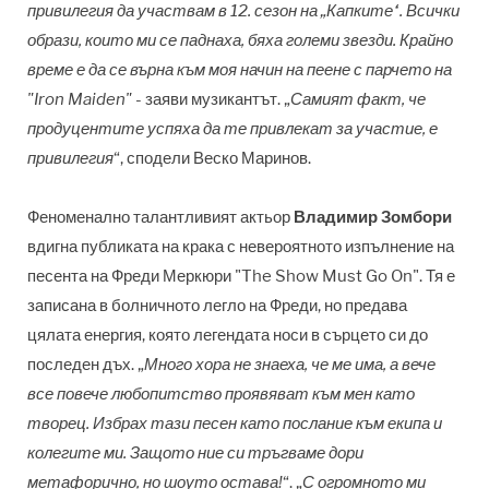
привилегия да участвам в 12. сезон на „Капките“. Всички
образи, които ми се паднаха, бяха големи звезди. Крайно
време е да се върна към моя начин на пеене с парчето на
"Iron Maiden"
- заяви музикантът. „
Самият факт, че
продуцентите успяха да те привлекат за участие, е
привилегия
“, сподели Веско Маринов.
Феноменално талантливият актьор
Владимир Зомбори
вдигна публиката на крака с невероятното изпълнение на
песента на Фреди Меркюри "The Show Must Go On". Тя е
записана в болничното легло на Фреди, но предава
цялата енергия, която
легендата
носи в сърцето си до
последен дъх. „
Много хора не знаеха, че ме има, а вече
все повече любопитство проявяват към мен като
творец. Избрах тази песен като послание към екипа и
колегите ми. Защото ние си тръгваме дори
метафорично, но шоуто остава!
“. „
С огромното ми