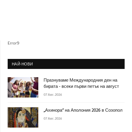
Error9
НАЙ-НОВИ
Празнуваме Международния ден на
бирата - всеки първи петък на август
07 Авг. 2026
„Ахинора“ на Аполония 2026 в Созопол
07 Авг. 2026