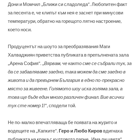
Дони и Момчил „Ближи си сладоледа“. Любопитен факт
за песента е, че клипът към нея е заснет при минусови
температури, обратно на горещото лятно настроение,
което носи.
Продуцентът на шоуто за преобразявания Маги
Халваджиян приветства публиката в препълнената зала
„Арена София“. „
Вярвам, че както сме се събрали тук, за
да се забавляваме заедно, така можем да сме заедно в
живота и да превърнем България в едно по-прекрасно
място за живеене. Голямото шоу иска голяма зала, а
това ще бъде един много различен финал. Вие всички
тук сте номер 1!
“, сподели той.
Не по-малко впечатляваща бе появата на журито и
водещите на „Капките“.
Геро и Любо Киров
вдигнаха
публиката на крака с култовото парче „Има ли цветя“,