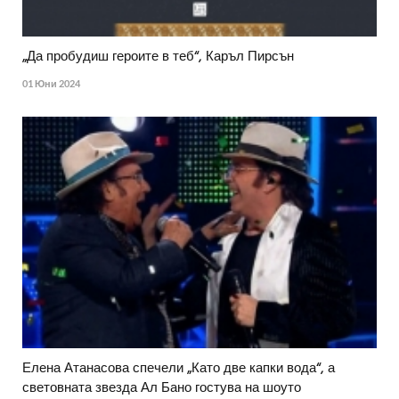
„Да пробудиш героите в теб“, Каръл Пирсън
01 Юни 2024
Елена Атанасова спечели „Като две капки вода“, а
световната звезда Ал Бано гостува на шоуто