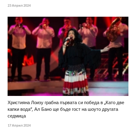
23 Април 2024
Християна Лоизу грабна първата си победа в „Като две
капки вода“, Ал Бано ще бъде гост на шоуто другата
седмица
17 Април 2024