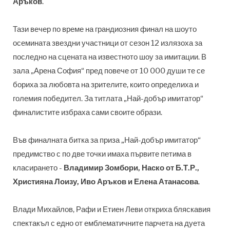
Аръков
.
Тази вечер по време на грандиозния финал на шоуто
осемината звездни участници от сезон 12 излязоха за
последно на сцената на известното шоу за имитации. В
зала „Арена София“ пред повече от 10 000 души те се
бориха за любовта на зрителите, които определиха и
големия победител. За титлата „Най-добър имитатор“
финалистите избраха сами своите образи.
Във финалната битка за приза „Най-добър имитатор“
предимство с по две точки имаха първите петима в
класирането -
Владимир Зомбори, Наско от Б.Т.Р.,
Християна Лоизу, Иво Аръков и Елена Атанасова
.
Влади Михайлов, Рафи и Етиен Леви откриха бляскавия
спектакъл с едно от емблематичните парчета на дуета