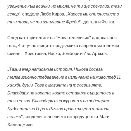
уважение към всички, но мисля, че ти ще спечелиш тази
вечер
“, сподели Любо Киров. „
Хареса ми отношението
ти и това, че ти излъчваше Фреди!
“, допълни Фънки.
След като зрителите на "Нова телевизия" дадоха своя
глас, 4 от участниците продължиха напред към големия
финал – Християна, Наско, Зомбори и Иво Аръков.
„
Тази вечер написахме история. Никога досега
телевизионно предаване не е излъчвано на живо пред 11
хиляди души. Това е магията на телевизията.
Благодаря на хората, които оставиха сърцето си в
този сезон. Благодаря и на журито и на водещите.
Лудостта на Геро и Рачков прави шоуто толкова
велико
“, сподели вълнението си продуцентът Маги
Халваджиян.