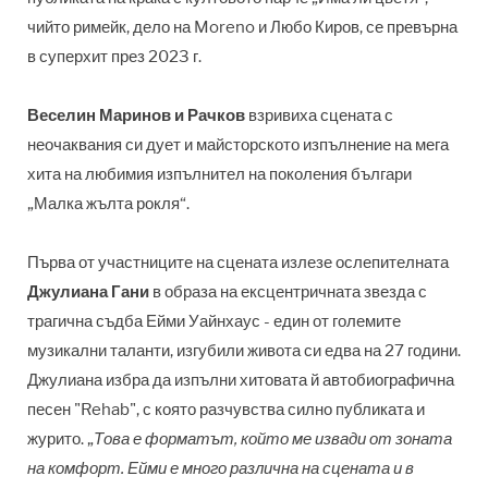
чийто римейк, дело на Moreno и Любо Киров, се превърна
в суперхит през 2023 г.
Веселин Маринов и Рачков
взривиха сцената с
неочаквания си дует и майсторското изпълнение на мега
хита на любимия изпълнител на поколения българи
„Малка жълта рокля“.
Първа от участниците на сцената излезе ослепителната
Джулиана Гани
в образа на ексцентричната звезда с
трагична съдба Ейми Уайнхаус - един от големите
музикални таланти, изгубили живота си едва на 27 години.
Джулиана избра да изпълни хитовата й автобиографична
песен "Rehab", с която разчувства силно публиката и
журито. „
Това е форматът, който ме извади от зоната
на комфорт. Ейми е много различна на сцената и в