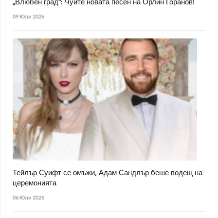
„Влюбен град“: Чуйте новата песен на Орлин Горанов!
09 Юли 2026
Тейлър Суифт се омъжи, Адам Сандлър беше водещ на
церемонията
06 Юли 2026