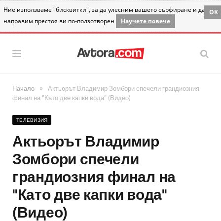
Ние използваме "бисквитки", за да улесним вашето сърфиране и да
OK
направим престоя ви по-ползотворен
Научете повече
»
Начало
Актьорът Владимир Зомбори спечели грандиозния
финал на "Като две капки вода" (Видео)
ТЕЛЕВИЗИЯ
Актьорът Владимир
Зомбори спечели
грандиозния финал на
"Като две капки вода"
(Видео)