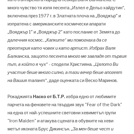
много чувство тя изпя песента „Излел е Дельо хайдутин“,
включена през 1977 г. в Златната плоча на „Вояджър” и
изпратена с американските космически апарати
„Вояджър 1” и „Вояджър 2” като послание от Земята до
далечния космос. „
Капките“ ми помогнаха да се
преоткрия като човек и като артист. Избрах Валя
Балканска, защото песента много ме завладя от първия
път, в който я чух
“ - сподели Християна. „
Цялото Ви
участие беше много силно, а тази вечер беше апогеят
на Вашия талант
“, даде оценката си Веско Маринов.
Рокаджията
Наско от Б.Т.Р.
избра едно от любимите
парчета на феновете на твърдия звук "Fear of the Dark"
на една от най-успешните световни хевиметъл групи
"Iron Maiden" и атакува сцената в обувките на хеви
метъл иконата Брус Дикинсън. „
За мен беше чест и