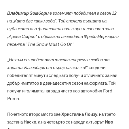
Владимир Зомбори
е големият победител в сезон 12
на „Като две капки вода". Той спечели сърцата на
публиката във финалната нощ в препълнената зала
„Арена София“ с образа на легендата Фреди Меркюри и
песента "The Show Must Go On"
„
Не съм си представял такава енергия и любов от
хората. Благодаря от сърце на всички!
“ сподели
победителят минути след като получи отличието за най-
добър имитатор в дванадесетия сезон на формата. Той
получи и голямата награда чисто нов автомобил Ford
Puma.
Почетното второ място зае
Християна Лоизу
, на трето
застана
Наско
, а на четвърто се нареди актьорът
Иво