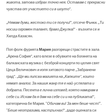
живота, затова избрах точно нея. Оставам с прекрасни
чувства от участието си в шоуто
“.
„
Нямам думи, жестоко ти се получи!
“, отсече Фънки. „
Ти
носиш огромен талант, браво Джулка!
“ - възхити се и
Хилда Казасян.
Поп фолк фурията
Мария
разгорещи страстите в зала
„Арена София“, като влезе в обувките на богинята на
балканската музика с безброй концерти по целия свят
Цеца Величкович и изпя хитовото парче „Забранени
град“. „
Ще ми липсва магията на „Капките“, които
нямат аналог. За нашия жанр тя е най-успялата и
добрата. Песента е лична изповед, която намирам в
себе си. Искам да я дам на себе си и на публиката!
“,
категорична бе Мария. "
Обичам ви! За мен беше чест!
".
"
Беше неотразима, настръхнах!
“, даде оценката си