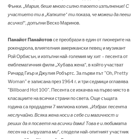
Фънки. „
Мария, беше много силно твоето изпълнение! С
участието ти в „Капките“ ти показа, че можеш да пееш
всичко!
“, допълни Веско Маринов.
Панайот Панайотов
се преобрази в един от пионерите на
рокендрола, влиятелния американски певец и музикант
Рой Орбисън, и изпълни най-големия му хит – песента от
емблематичния филм „Хубава жена“, в който участват
Ричард Гиър и Джулия Робъртс. За първи път "Oh, Pretty
Woman" е записана през 1964 г. и три седмици оглавява
"Billboard Hot 100". Песента се изкачва на първо място в
класациите на всички страни по света. Още същата
година са продадени 7 милиона копия. „
Избрах песента
неслучайно. Всяка жена носи в себе си магичност и
реших да я посветя на всички дами! Това е и любимата
песен на съпругата ми
“, сподели най-опитният участник