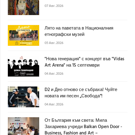
07 Авг. 2026
Лято на паветата в Националния
етнографски музей
05 Авг. 2026
"Нова генерация" с концерт във "Vidas
Art Arena" на 15 септември
04 Авг. 2026
D2 и Део отново се събраха! Чуйте
новата им песен „Свобода“!
04 Авг. 2026
От България към света: Мила
Захариева учреди Balkan Open Door -
Business, Fashion and Art –