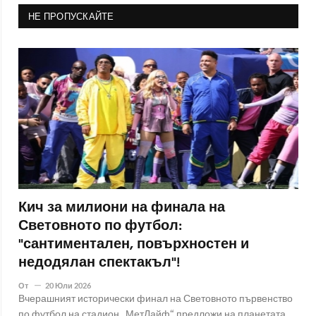
НЕ ПРОПУСКАЙТЕ
Кич за милиони на финала на
Световното по футбол:
"сантиментален, повърхностен и
недодялан спектакъл"!
От
20 Юли 2026
Вчерашният исторически финал на Световното първенство
по футбол на стадион „МетЛайф“ предложи на планетата