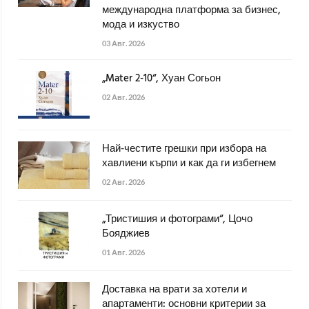
международна платформа за бизнес,
мода и изкуство
03 Авг. 2026
„Mater 2-10“, Хуан Согьон
02 Авг. 2026
Най-честите грешки при избора на
хавлиени кърпи и как да ги избегнем
02 Авг. 2026
„Тристишия и фотограми“, Цочо
Бояджиев
01 Авг. 2026
Доставка на врати за хотели и
апартаменти: основни критерии за