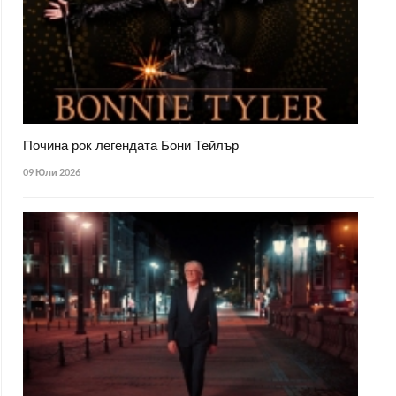
Почина рок легендата Бони Тейлър
09 Юли 2026