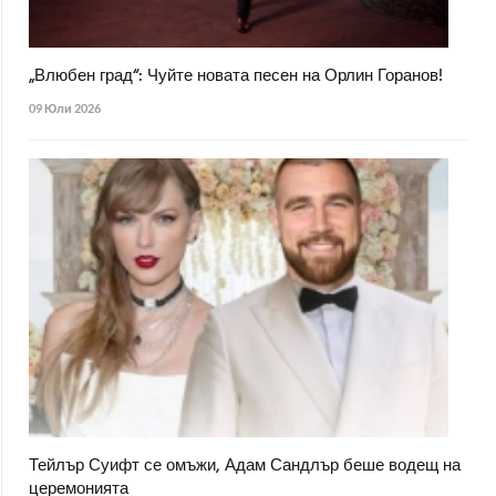
„Влюбен град“: Чуйте новата песен на Орлин Горанов!
09 Юли 2026
Тейлър Суифт се омъжи, Адам Сандлър беше водещ на
церемонията