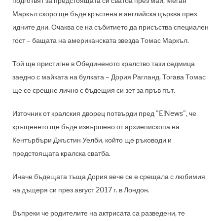
подготвят за предстоящата си сватба през май, Меган
Маркъл скоро ще бъде кръстена в английска църква през
идните дни. Очаква се на събитието да присъства специален
гост – бащата на американската звезда Томас Маркъл.
Той ще пристигне в Обединеното кралство тази седмица
з
аедно с
майката на булката – Дория Рагланд
. Тогава Томас
ще се срещне лично с бъдещия си зет за пръв път.
Източник от кралския дворец потвърди пред "E!News", че
кръщенето ще бъде извършено от архиепископа на
Кентърбъри Джъстин Уелби, който ще ръководи и
предстоящата кралска сватба.
Иначе бъдещата тъща Дория вече се е срещала с любимия
на дъщеря си през август 2017 г. в Лондон.
Въпреки че родителите на актрисата са разведени, те