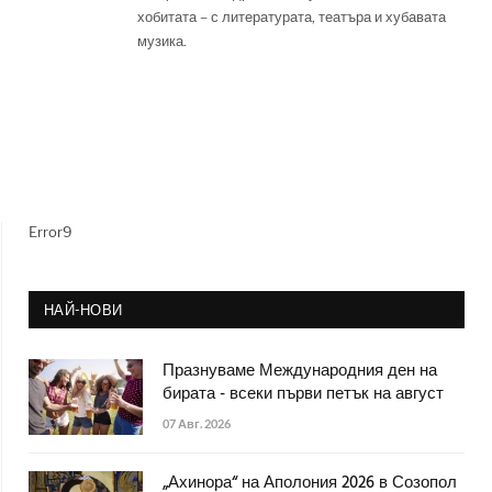
хобитата – с литературата, театъра и хубавата
музика.
Error9
НАЙ-НОВИ
Празнуваме Международния ден на
бирата - всеки първи петък на август
07 Авг. 2026
„Ахинора“ на Аполония 2026 в Созопол