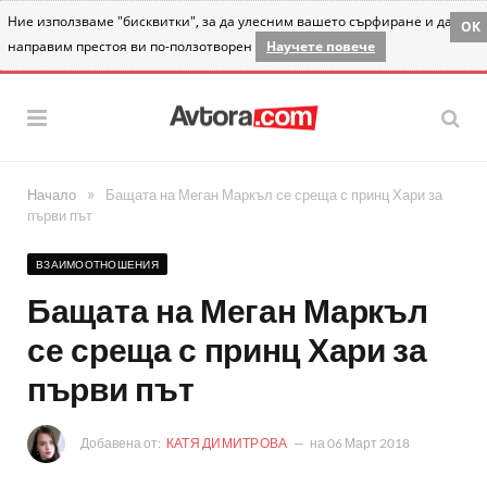
Ние използваме "бисквитки", за да улесним вашето сърфиране и да
OK
направим престоя ви по-ползотворен
Научете повече
»
Начало
Бащата на Меган Маркъл се среща с принц Хари за
първи път
ВЗАИМООТНОШЕНИЯ
Бащата на Меган Маркъл
се среща с принц Хари за
първи път
Добавена от:
КАТЯ ДИМИТРОВА
на
06 Март 2018