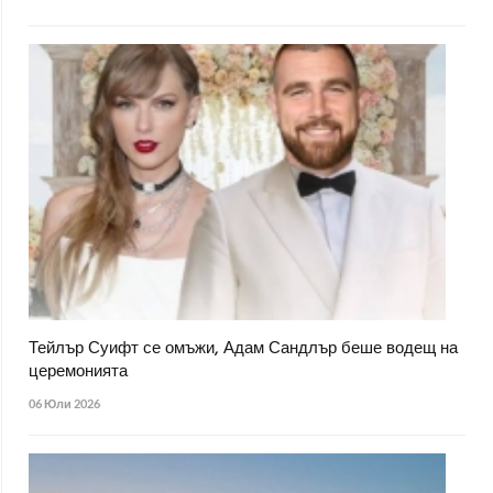
Тейлър Суифт се омъжи, Адам Сандлър беше водещ на
церемонията
06 Юли 2026