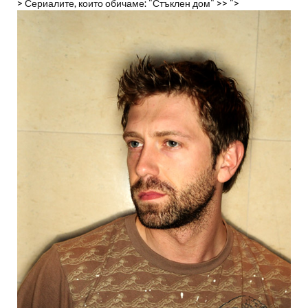
> Сериалите, които обичаме: "Стъклен дом" >> ">