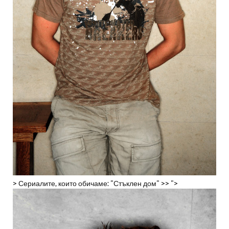
> Сериалите, които обичаме: "Стъклен дом" >> ">