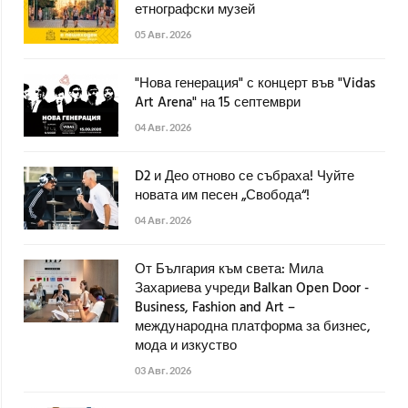
етнографски музей
05 Авг. 2026
"Нова генерация" с концерт във "Vidas
Art Arena" на 15 септември
04 Авг. 2026
D2 и Део отново се събраха! Чуйте
новата им песен „Свобода“!
04 Авг. 2026
От България към света: Мила
Захариева учреди Balkan Open Door -
Business, Fashion and Art –
международна платформа за бизнес,
мода и изкуство
03 Авг. 2026