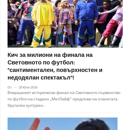
Кич за милиони на финала на
Световното по футбол:
"сантиментален, повърхностен и
недодялан спектакъл"!
От
20 Юли 2026
Вчерашният исторически финал на Световното първенство
по футбол на стадион „МетЛайф“ предложи на планетата
брутален културен..