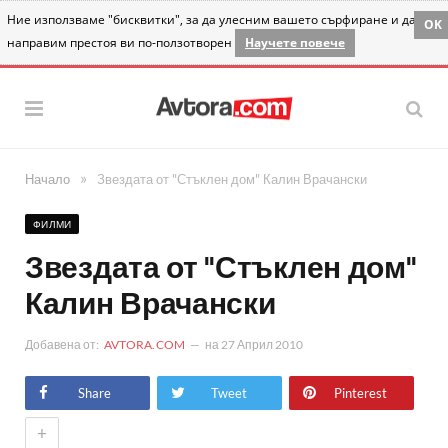
Ние използваме "бисквитки", за да улесним вашето сърфиране и да
OK
направим престоя ви по-ползотворен
Научете повече
»
Начало
Звездата от "Стъклен дом" Калин Врачански
ФИЛМИ
Звездата от "Стъклен дом"
Калин Врачански
Добавена от:
AVTORA.COM
на
27 Април 2010
Share
Tweet
Pinterest
+