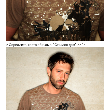
> Сериалите, които обичаме: "Стъклен дом" >> ">