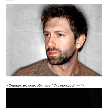
> Сериалите, които обичаме: "Стъклен дом" >> ">