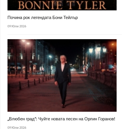
Почина рок легендата Бони Тейлър
09 Юли 2026
„Влюбен град“: Чуйте новата песен на Орлин Горанов!
09 Юли 2026