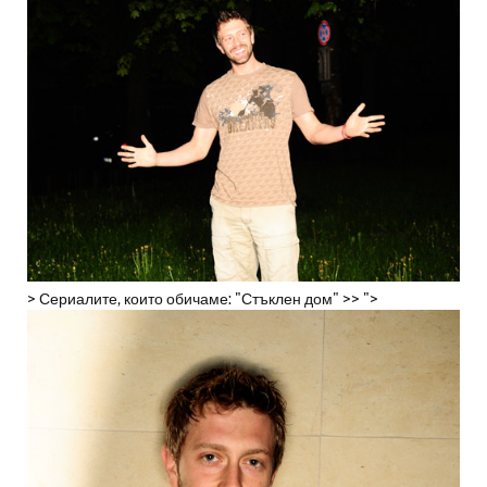
> Сериалите, които обичаме: "Стъклен дом" >> ">