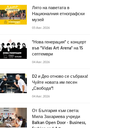
Лято на паветата в
Националния етнографски
музей
05 Авг. 2026
"Нова генерация" с концерт
във "Vidas Art Arena" на 15
септември
04 Авг. 2026
D2 и Део отново се събраха!
Чуйте новата им песен
„Свобода“!
04 Авг. 2026
От България към света:
Мила Захариева учреди
Balkan Open Door - Business,