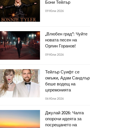
Бони Тейлър
09 Юли 2026
„Влюбен град“: Чуйте
новата песен на
Орлин Горанов!
09 Юли 2026
Тейлър Суифт се
омъжи, Адам Сандлър
беше водещ на
церемонията
06 Юли 2026
Джулай 2026: Чалга
опорочи идеята за
посрещането на