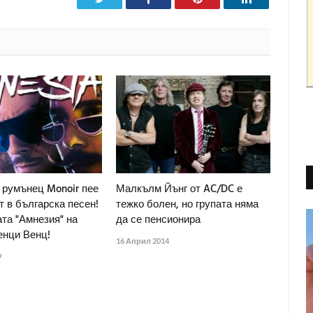
 румънец Monoir пее
Малкълм Йънг от AC/DC е
т в българска песен!
тежко болен, но групата няма
та "Амнезия" на
да се пенсионира
енци Венц!
16 Април 2014
9