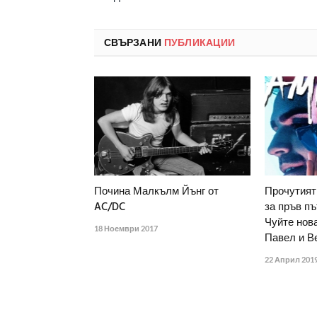
СВЪРЗАНИ
ПУБЛИКАЦИИ
Почина Малкълм Йънг от
Прочутият
AC/DC
за пръв пъ
Чуйте нова
18 Ноември 2017
Павел и В
22 Април 201