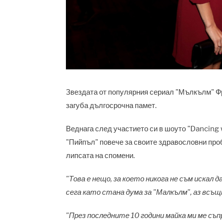
Звездата от популярния сериал "Мълкълм" Фр
загуба дългосрочна памет.
Веднага след участието си в шоуто "Dancing 
"Пийпъл" повече за своите здравословни про
липсата на спомени.
"Това е нещо, за което никога не съм искал 
сега като стана дума за "Малкълм", аз всъщ
"През последните 10 години майка ми ме съ