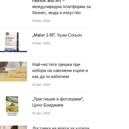
Fashion and Art –
международна платформа за
бизнес, мода и изкуство
03 Авг. 2026
„Mater 2-10“, Хуан Согьон
02 Авг. 2026
Най-честите грешки при
избора на хавлиени кърпи и
как да ги избегнем
02 Авг. 2026
„Тристишия и фотограми“,
Цочо Бояджиев
01 Авг. 2026
Доставка на врати за хотели