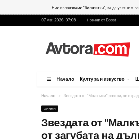
Ние използваме "бисквитки", за да улесним в
07 Авг. 2026, 07:08
Новини от Bpost
Начало
Култура и изкуство
Ш
»
Начало
Звездата от "Малкълм" разкри, че страд
ФИЛМИ
Звездата от "Малкъ
от загубата на дъ