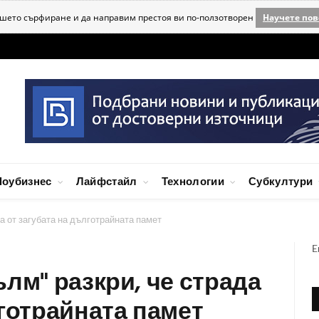
ашето сърфиране и да направим престоя ви по-ползотворен
Научете пов
оубизнес
Лайфстайл
Технологии
Субкултури
а от загубата на дълготрайната памет
E
лм" разкри, че страда
лготрайната памет