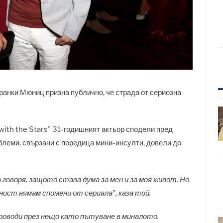
анки Мюниц призна публично, че страда от сериозна
with the Stars" 31-годишният актьор сподели пред
блеми, свързани с поредица мини-инсулти, довели до
да говоря, защото става дума за мен и за моя живот. Но
ност нямам спомени от сериала", каза той.
проводи през нещо като пътуване в миналото.