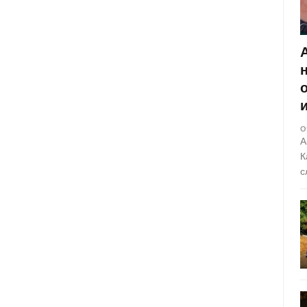
О
А
К
с