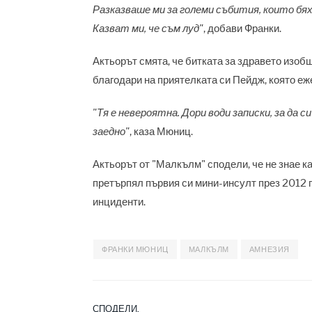
Разказваше ми за големи събития, които бяха
Казват ми, че съм луд"
, добави Франки.
Актьорът смята, че битката за здравето изобщ
благодари на приятелката си Пейдж, която еж
"Тя е невероятна. Дори води записки, за да 
заедно"
, каза Мюниц.
Актьорът от "Малкълм" сподели, че не знае к
претърпял първия си мини-инсулт през 2012 г
инциденти.
ФРАНКИ МЮНИЦ
МАЛКЪЛМ
АМНЕЗИЯ
СПОДЕЛИ.