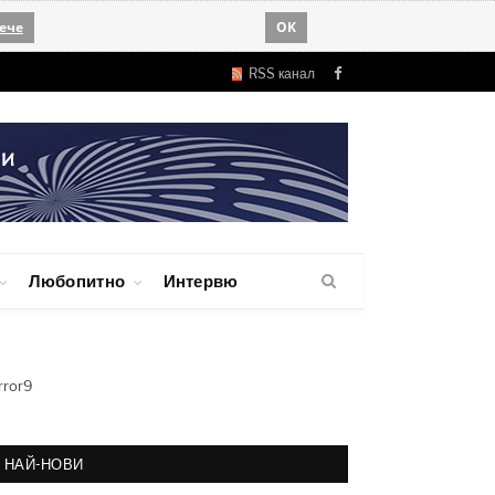
ече
OK
RSS канал
Facebook
Любопитно
Интервю
rror9
НАЙ-НОВИ