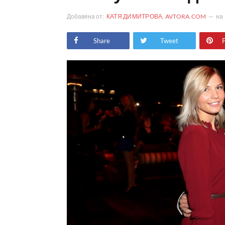
Добавена от:
КАТЯ ДИМИТРОВА, AVTORA.COM
на
Share
Tweet
P