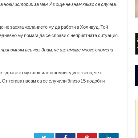
 нови истории за мен. Аз още не знам какво се случва.
о не засяга желанието му да работи в Холивуд. Той
едневно му помага да се справи с неприятната ситуация.
си припомням всичко. Знам, че ще имаме много спомени
ак здравето му влошило и помни единствено, че е
. От тогава насам са се случили близо 15 подобни
Twitter
Facebook
Pinterest
LinkedIn