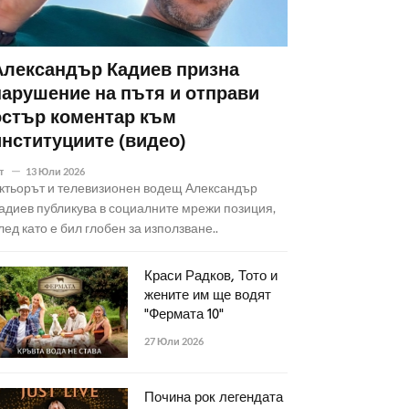
Александър Кадиев призна
нарушение на пътя и отправи
остър коментар към
институциите (видео)
т
13 Юли 2026
ктьорът и телевизионен водещ Александър
адиев публикува в социалните мрежи позиция,
лед като е бил глобен за използване..
Краси Радков, Тото и
жените им ще водят
"Фермата 10"
27 Юли 2026
Почина рок легендата