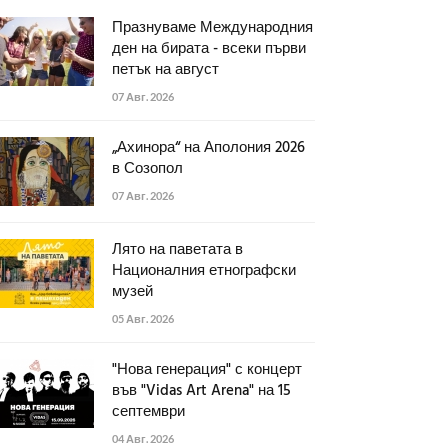
Празнуваме Международния
ден на бирата - всеки първи
петък на август
07 Авг. 2026
„Ахинора“ на Аполония 2026
в Созопол
07 Авг. 2026
Лято на паветата в
Националния етнографски
музей
05 Авг. 2026
"Нова генерация" с концерт
във "Vidas Art Arena" на 15
септември
04 Авг. 2026