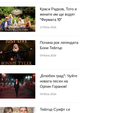
Краси Радков, Тото и
жените им ще водят
"Фермата 10"
27 Юли 2026
Почина рок легендата
Бони Тейлър
09 Юли 2026
„Влюбен град“: Чуйте
новата песен на
Орлин Горанов!
09 Юли 2026
Тейлър Суифт се