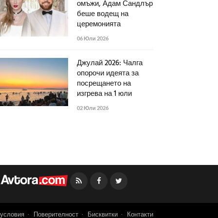
омъжи, Адам Сандлър
беше водещ на
церемонията
06 Юли 2026
Джулай 2026: Чалга
опорочи идеята за
посрещането на
изгрева на 1 юли
02 Юли 2026
Facebook
Twitter
условия
Поверителност
Бисквитки
Контакти