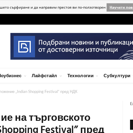
ашето сърфиране и да направим престоя ви по-ползотворен
Научете пов
оубизнес
Лайфстайл
Технологии
Субкултури
ожение „Indian Shopping Festival” пред НДК
E
ние на търговското
hopping Festival” пред