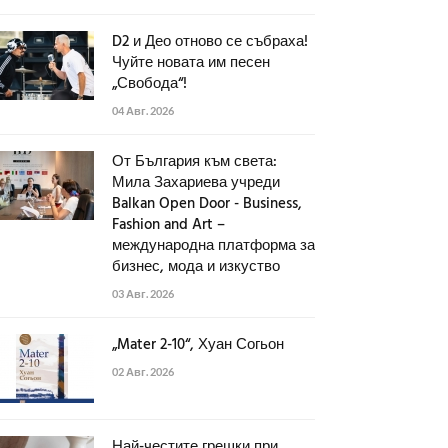
D2 и Део отново се събраха!
Чуйте новата им песен
„Свобода“!
04 Авг. 2026
От България към света:
Мила Захариева учреди
Balkan Open Door - Business,
Fashion and Art –
международна платформа за
бизнес, мода и изкуство
03 Авг. 2026
„Mater 2-10“, Хуан Согьон
02 Авг. 2026
Най-честите грешки при