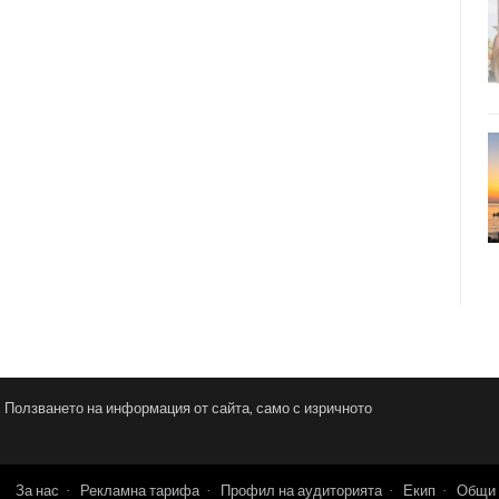
и. Ползването на информация от сайта, само с изричното
За нас
Рекламна тарифа
Профил на аудиторията
Екип
Общи 