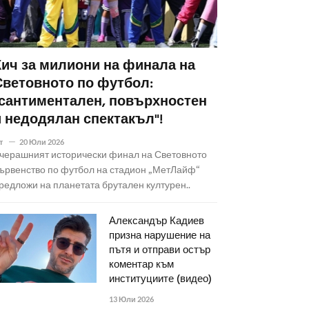
Кич за милиони на финала на
Световното по футбол:
"сантиментален, повърхностен
и недодялан спектакъл"!
т
20 Юли 2026
черашният исторически финал на Световното
ървенство по футбол на стадион „МетЛайф“
редложи на планетата брутален културен..
Александър Кадиев
призна нарушение на
пътя и отправи остър
коментар към
институциите (видео)
13 Юли 2026