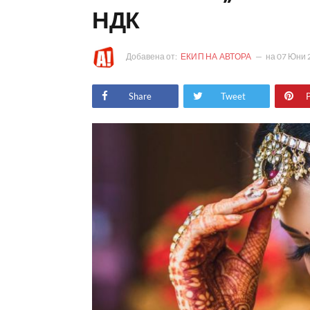
НДК
Добавена от:
ЕКИП НА АВТОРА
на
07 Юни 
Share
Tweet
P