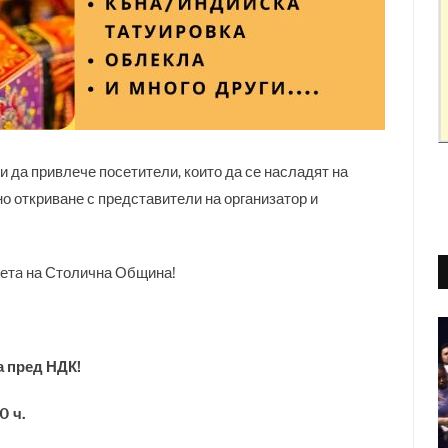
 да привлече посетители, които да се насладят на
о откриване с представители на организатор и
метa на Столична Община!
а пред НДК!
0 ч.