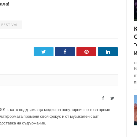
ала!
 FESTIVAL
Twitter
Facebook
Pinterest
LinkedIn
О
В
п
п
Facebook
Twitter
001 г. като поддържаща медия на популярния по това време
латформата променя своя фокус и от музикален сайт
 доставка на съдържание.