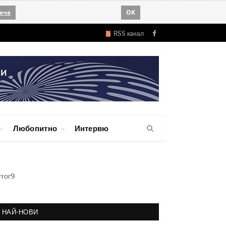
ече
OK
RSS канал
Facebook
Любопитно
Интервю
rror9
НАЙ-НОВИ