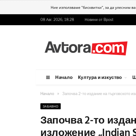
Ние използваме "бисквитки", за да улесним в
08 Авг. 2026, 18:28
Новини от Bpost
Начало
Култура и изкуство
Ш
»
Начало
Започва 2-то издание на търговското изл
ЗАБАВНО
Започва 2-то изда
изложение „Indian S