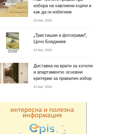
избора на хавлиени кърпи и
как да ги избегнем
02 Авг. 2026
„Тристишия и фотограми“,
Цочо Бояджиев
01 Авг. 2026
Доставка на врати за хотели
и апартаменти: основни
критерии за правилен избор
01 Авг. 2026