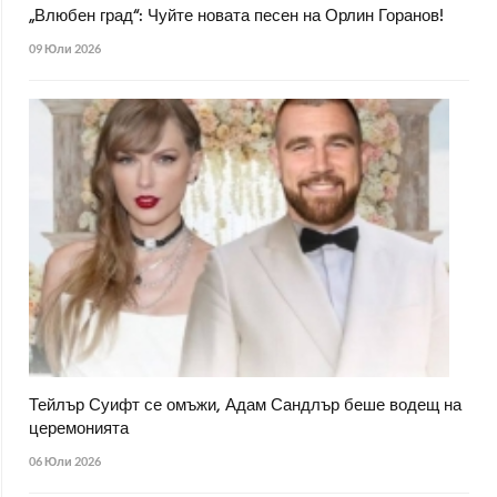
„Влюбен град“: Чуйте новата песен на Орлин Горанов!
09 Юли 2026
Тейлър Суифт се омъжи, Адам Сандлър беше водещ на
церемонията
06 Юли 2026