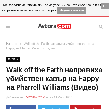
Ние използваме "бисквитки", за да улесним вашето сърфиране и да
OK
направим престоя ви по-ползотворен
Научете повече
»
Начало
Walk off the Earth направиха убийствен кавър на
Happy на Pharrell Williams (Видео)
МУЗИКА
Walk off the Earth направиха
убийствен кавър на Happy
на Pharrell Williams (Видео)
Добавена от:
AVTORA.COM
на
12 Март 2014