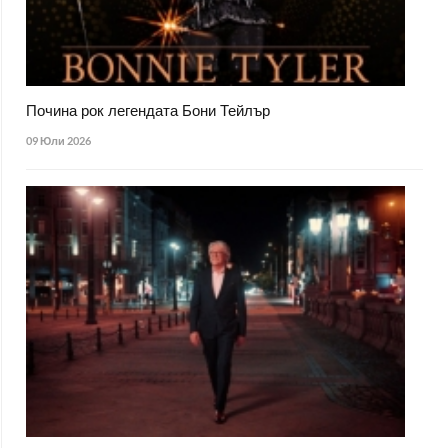
Почина рок легендата Бони Тейлър
09 Юли 2026