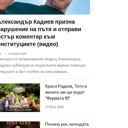
Александър Кадиев призна
нарушение на пътя и отправи
остър коментар към
институциите (видео)
т
13 Юли 2026
ктьорът и телевизионен водещ Александър
адиев публикува в социалните мрежи позиция,
лед като е бил глобен за използване..
Краси Радков, Тото и
жените им ще водят
"Фермата 10"
27 Юли 2026
Почина рок легендата