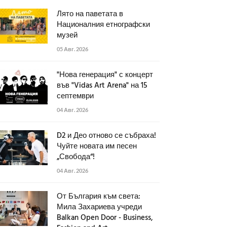
Лято на паветата в
Националния етнографски
музей
05 Авг. 2026
"Нова генерация" с концерт
във "Vidas Art Arena" на 15
септември
04 Авг. 2026
D2 и Део отново се събраха!
Чуйте новата им песен
„Свобода“!
04 Авг. 2026
От България към света:
Мила Захариева учреди
Balkan Open Door - Business,