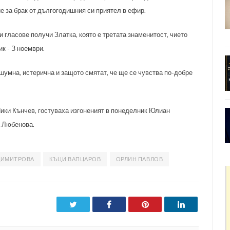
 за брак от дългогодишния си приятел в ефир.
 гласове получи Златка, която е третата знаменитост, чието
ик - 3 ноември.
шумна, истерична и защото смятат, че ще се чувства по-добре
Ники Кънчев, гостуваха изгоненият в понеделник Юлиан
а Любенова.
ДИМИТРОВА
КЪЦИ ВАПЦАРОВ
ОРЛИН ПАВЛОВ
Twitter
Facebook
Pinterest
LinkedIn