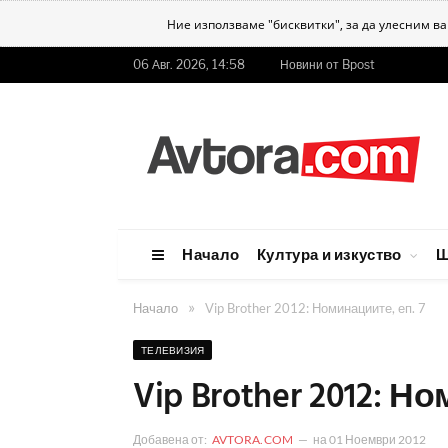
Ние използваме "бисквитки", за да улесним в
06 Авг. 2026, 14:58
Новини от Bpost
Начало
Култура и изкуство
Ш
»
Начало
Vip Brother 2012: Номинациите, еп. 7
ТЕЛЕВИЗИЯ
Vip Brother 2012: Н
Добавена от:
AVTORA.COM
на
01 Ноември 2012