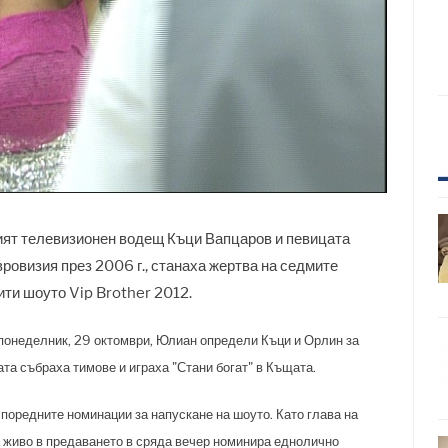
ят телевизионен водещ Къци Вапцаров и певицата
ровизия през 2006 г., станаха жертва на седмите
ити шоуто Vip Brother 2012.
 понеделник, 29 октомври, Юлиан определи Къци и Орлин за
ата събраха тимове и играха "Стани богат" в Къщата.
 поредните номинации за напускане на шоуто. Като глава на
 живо в предаването в сряда вечер номинира еднолично