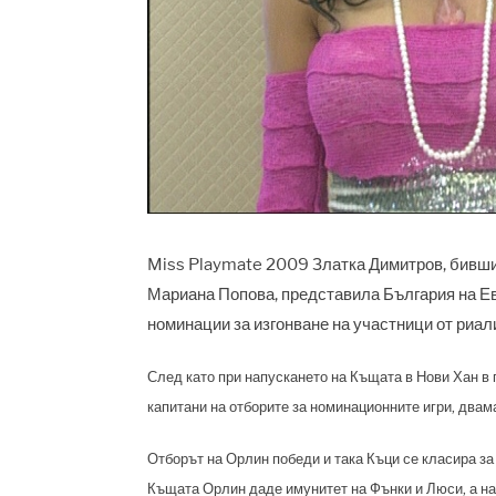
Miss Playmate 2009 Златка Димитров, бивши
Мариана Попова, представила България на Ев
номинации за изгонване на участници от риал
След като при напускането на Къщата в Нови Хан в
капитани на отборите за номинационните игри, двам
Отборът на Орлин победи и така Къци се класира за
Къщата Орлин даде имунитет на Фънки и Люси, а на