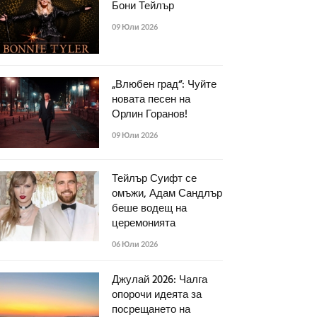
Бони Тейлър
09 Юли 2026
„Влюбен град“: Чуйте
новата песен на
Орлин Горанов!
09 Юли 2026
Тейлър Суифт се
омъжи, Адам Сандлър
беше водещ на
церемонията
06 Юли 2026
Джулай 2026: Чалга
опорочи идеята за
посрещането на