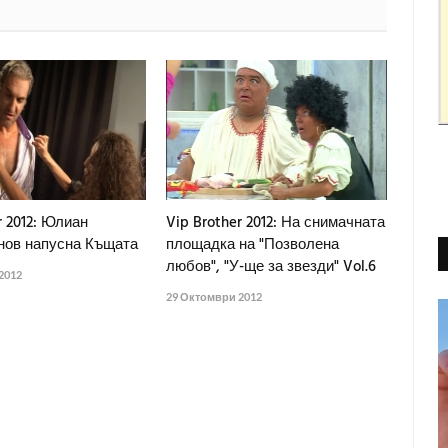
r 2012: Юлиан
Vip Brother 2012: На снимачната
нов напусна Къщата
площадка на "Позволена
любов", "У-ще за звезди" Vol.6
2012
29 Октомври 2012