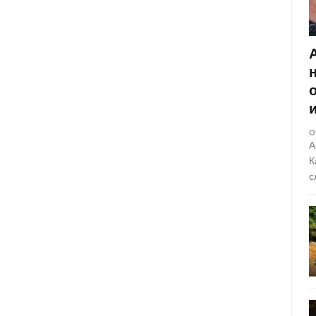
О
А
К
с