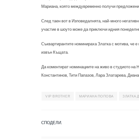
Мариана, която междувременно получи предложение
След таен вот в Изповедалнята, най-много негативни
участие в шоуто може да приключи идния понеделн
Съквартирантите номинираха Златка с мотива, че е 
извън Къщата.
Да коментират номинациите на живо в студиото на 
Константинов, Тити Папазов, Лара Златарева, Диан
VIP BROTHER
МАРИАНА ПОПОВА
ЗЛАТКА 
СПОДЕЛИ.