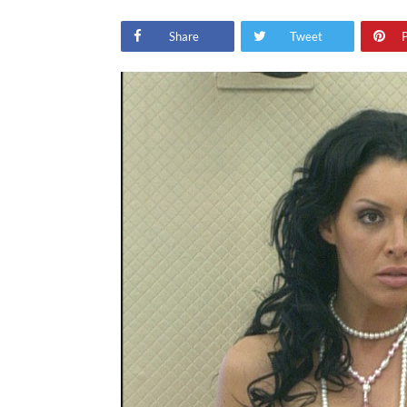
Share
Tweet
P