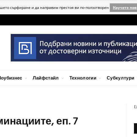
ашето сърфиране и да направим престоя ви по-ползотворен
Научете пов
оубизнес
Лайфстайл
Технологии
Субкултури
E
оминациите, еп. 7