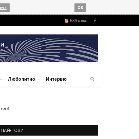
ече
OK
RSS канал
Facebook
Любопитно
Интервю
rror9
НАЙ-НОВИ