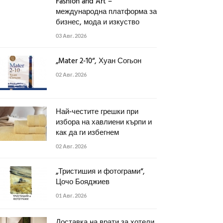
Fashion and Art –
международна платформа за
бизнес, мода и изкуство
03 Авг. 2026
„Mater 2-10“, Хуан Согьон
02 Авг. 2026
Най-честите грешки при
избора на хавлиени кърпи и
как да ги избегнем
02 Авг. 2026
„Тристишия и фотограми“,
Цочо Бояджиев
01 Авг. 2026
Доставка на врати за хотели