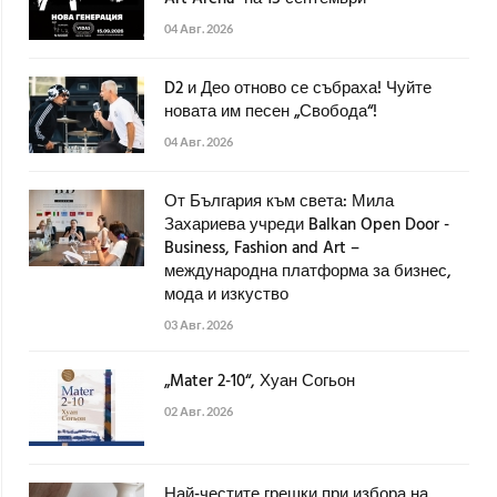
04 Авг. 2026
D2 и Део отново се събраха! Чуйте
новата им песен „Свобода“!
04 Авг. 2026
От България към света: Мила
Захариева учреди Balkan Open Door -
Business, Fashion and Art –
международна платформа за бизнес,
мода и изкуство
03 Авг. 2026
„Mater 2-10“, Хуан Согьон
02 Авг. 2026
Най-честите грешки при избора на