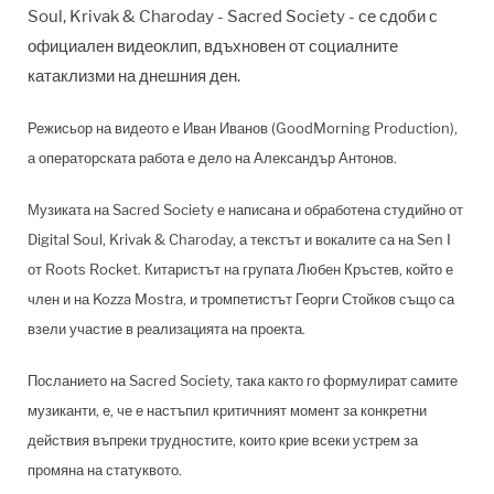
Soul, Krivak & Charoday - Sacred Society - се сдоби с
официален видеоклип, вдъхновен от социалните
катаклизми на днешния ден.
Режисьор на видеото е Иван Иванов (GoodMorning Production),
а операторската работа е дело на Александър Антонов.
Музиката на Sacred Society е написана и обработена студийно от
Digital Soul, Krivak & Charoday, а текстът и вокалите са на Sen I
от Roots Rocket. Китаристът на групата Любен Кръстев, който е
член и на Kozza Mostra, и тромпетистът Георги Стойков също са
взели участие в реализацията на проекта.
Посланието на Sacred Society, така както го формулират самите
музиканти, е, че е настъпил критичният момент за конкретни
действия въпреки трудностите, които крие всеки устрем за
промяна на статуквото.