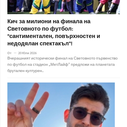
Кич за милиони на финала на
Световното по футбол:
"сантиментален, повърхностен и
недодялан спектакъл"!
От
20 Юли 2026
Вчерашният исторически финал на Световното първенство
по футбол на стадион „МетЛайф“ предложи на планетата
брутален културен..