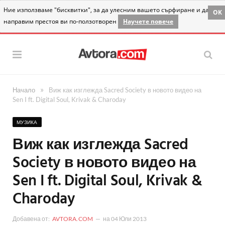
Ние използваме "бисквитки", за да улесним вашето сърфиране и да
OK
направим престоя ви по-ползотворен
Научете повече
»
Начало
Виж как изглежда Sacred Society в новото видео на
Sen I ft. Digital Soul, Krivak & Charoday
МУЗИКА
Виж как изглежда Sacred
Society в новото видео на
Sen I ft. Digital Soul, Krivak &
Charoday
Добавена от:
AVTORA.COM
на
04 Юли 2013