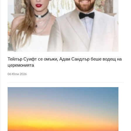
Тейлър Суифт се омъжи, Адам Сандлър беше водещ на
церемонията
06 Юли 2026