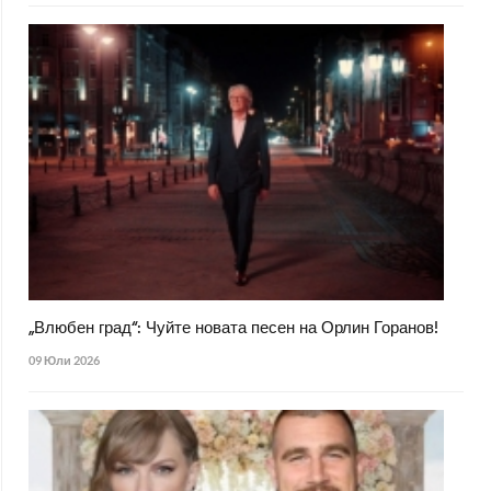
„Влюбен град“: Чуйте новата песен на Орлин Горанов!
09 Юли 2026