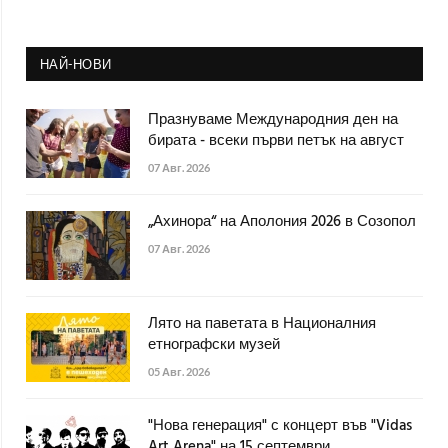
НАЙ-НОВИ
Празнуваме Международния ден на
бирата - всеки първи петък на август
07 Авг. 2026
„Ахинора“ на Аполония 2026 в Созопол
07 Авг. 2026
Лято на паветата в Националния
етнографски музей
05 Авг. 2026
"Нова генерация" с концерт във "Vidas
Art Arena" на 15 септември