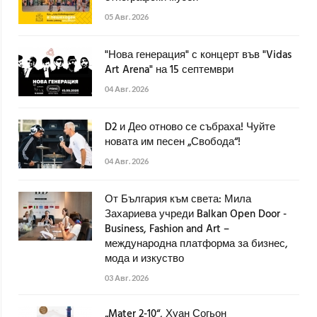
05 Авг. 2026
"Нова генерация" с концерт във "Vidas
Art Arena" на 15 септември
04 Авг. 2026
D2 и Део отново се събраха! Чуйте
новата им песен „Свобода“!
04 Авг. 2026
От България към света: Мила
Захариева учреди Balkan Open Door -
Business, Fashion and Art –
международна платформа за бизнес,
мода и изкуство
03 Авг. 2026
„Mater 2-10“, Хуан Согьон