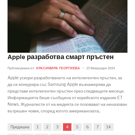
Apple разработва смарт пръстен
Публикувана от:
КРАСИМИРА ГЕОРГИЕВА
25 Февруари 2024
Apple ускори разработването на интелигентен пръстен, за
да се конкурира със Samsung Apple възнамерява да
представи интелигентен пръстен през следващите месеци.
Информацията беше съобщена от корейското издание ET
News. Журналисти от на медията се позовават на неназован
вътрешен човек, според когото американската..
Предишна
1
2
3
4
5
6
7
14