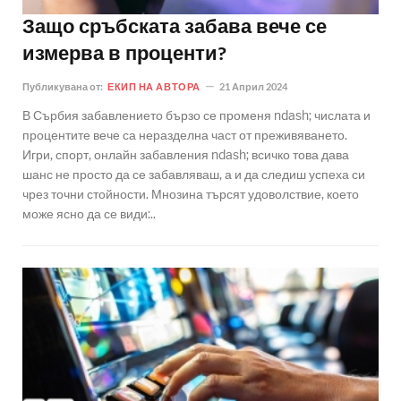
Защо сръбската забава вече се
измерва в проценти?
Публикувана от:
ЕКИП НА АВТОРА
21 Април 2024
В Сърбия забавлението бързо се променя ndash; числата и
процентите вече са неразделна част от преживяването.
Игри, спорт, онлайн забавления ndash; всичко това дава
шанс не просто да се забавляваш, а и да следиш успеха си
чрез точни стойности. Мнозина търсят удоволствие, което
може ясно да се види:..