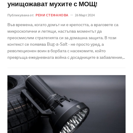
унищожават мухите с МОЩ!
Публикувана от:
РЕНИ СТЕФАНОВА
26 Март 2024
Във времена, когато домът ни е крепостта, а враговете са
микроскопични и летящи, настъпва моментът да
преосмислим стратегията си за домашна защита. В този
контекст се появява Bug-a-Salt - не просто уред, а
революционен воин в борбата с насекомите, който
превръща ежедневната война с досадниците в забавление,..