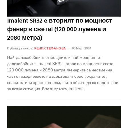
Imalent SR32 e вторият по мощност
фенер в света! (120 000 лумена и
2080 метра)
Публикувана от:
РЕНИ СТЕФАНОВА
08 Март 2024
Най-далекобойният от мощните и най-мощният от
далекобойните. Imalent SR32 - втори по мощност в света!
120 000 лумена и 2080 метра! Фенерите са неотменна
част от ежедневието на всеки авантюрист, охранител,
спасител или просто на тези, които обичат да са подготвени
за всяка ситуация. В тази връзка, Imalent..