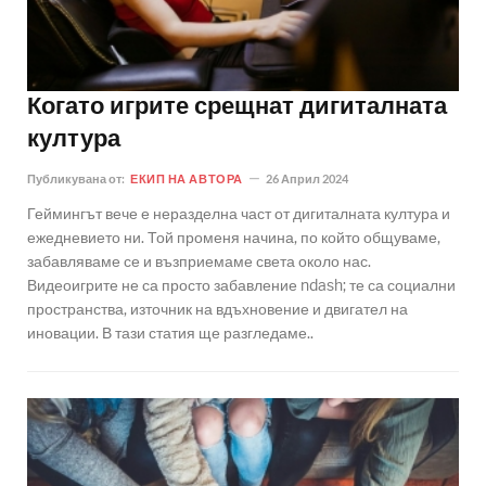
Когато игрите срещнат дигиталната
култура
Публикувана от:
ЕКИП НА АВТОРА
26 Април 2024
Геймингът вече е неразделна част от дигиталната култура и
ежедневието ни. Той променя начина, по който общуваме,
забавляваме се и възприемаме света около нас.
Видеоигрите не са просто забавление ndash; те са социални
пространства, източник на вдъхновение и двигател на
иновации. В тази статия ще разгледаме..