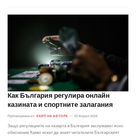
Как България регулира онлайн
казината и спортните залагания
Публикувана от:
ЕКИП НА АВТОРА
05 Април 2024
Защо регулациите на хазарта в България заслужават ясно
обяснение Какво искат да знаят читателите Българският