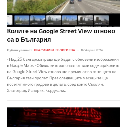
Колите на Google Street View отново
са в България
Публикувана от:
КРАСИМИРА ГЕОРГИЕВА
07 Април 2024
• Над 25 български града ще бъдат с обновени изображения
в Google Maps • Обиколките започват от тази седмицаКолите
на Google Street View отново ще преминат по пътищата на
България тази пролет. През следващите месеци те ще
посетят много градове в цялата, сред които Смолян,
Златоград, Исперих, Кърджали..