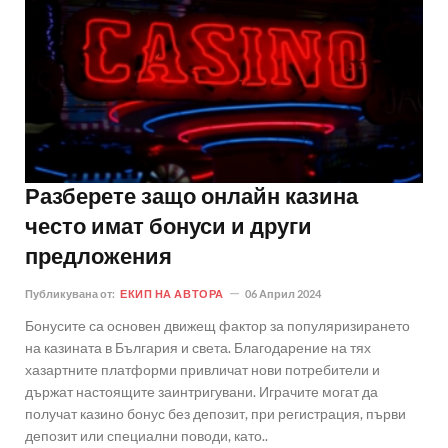
Разберете защо онлайн казина
често имат бонуси и други
предложения
Публикувана от:
ЕКИП НА АВТОРА
06 Април 2024
Бонусите са основен движещ фактор за популяризирането
на казината в България и света. Благодарение на тях
хазартните платформи привличат нови потребители и
държат настоящите заинтригувани. Играчите могат да
получат казино бонус без депозит, при регистрация, първи
депозит или специални поводи, като..