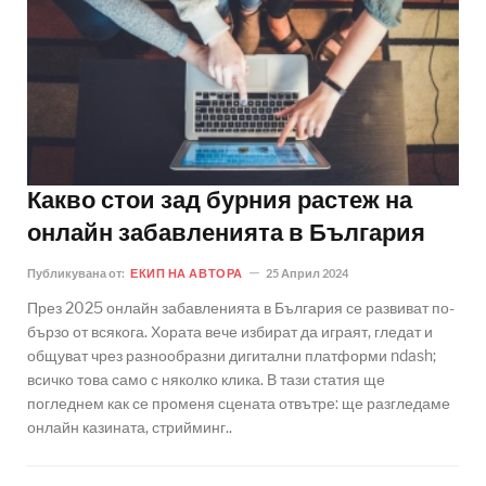
Какво стои зад бурния растеж на
онлайн забавленията в България
Публикувана от:
ЕКИП НА АВТОРА
25 Април 2024
През 2025 онлайн забавленията в България се развиват по-
бързо от всякога. Хората вече избират да играят, гледат и
общуват чрез разнообразни дигитални платформи ndash;
всичко това само с няколко клика. В тази статия ще
погледнем как се променя сцената отвътре: ще разгледаме
онлайн казината, стрийминг..