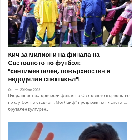
Кич за милиони на финала на
Световното по футбол:
"сантиментален, повърхностен и
недодялан спектакъл"!
От
20 Юли 2026
Вчерашният исторически финал на Световното първенство
по футбол на стадион „МетЛайф“ предложи на планетата
брутален културен..