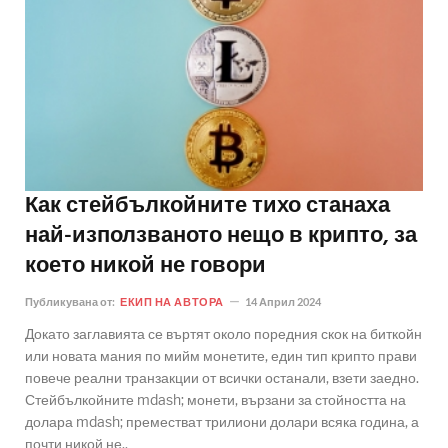
Как стейбълкойните тихо станаха
най-използваното нещо в крипто, за
което никой не говори
Публикувана от:
ЕКИП НА АВТОРА
14 Април 2024
Докато заглавията се въртят около поредния скок на биткойн
или новата мания по мийм монетите, един тип крипто прави
повече реални транзакции от всички останали, взети заедно.
Стейбълкойните mdash; монети, вързани за стойността на
долара mdash; преместват трилиони долари всяка година, а
почти никой не..