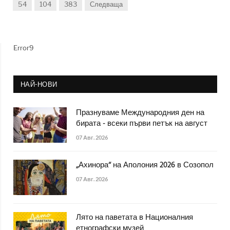
54
104
383
Следваща
Error9
НАЙ-НОВИ
Празнуваме Международния ден на
бирата - всеки първи петък на август
07 Авг. 2026
„Ахинора“ на Аполония 2026 в Созопол
07 Авг. 2026
Лято на паветата в Националния
етнографски музей