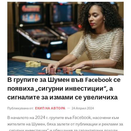
В групите за Шумен във Facebook се
появиха „сигурни инвестиции“, а
сигналите за измами се увеличиха
Публикувана от:
ЕКИП НА АВТОРА
24 Април 2024
В началото на 2024 г. групите във Facebook, насочени към
жителите на Шумен, бяха залети от публикации и реклами за
„сигурни инвестиции“ и обещания за гарантирани доходи.