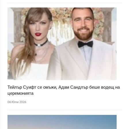
Тейлър Суифт се омъжи, Адам Сандлър беше водещ на
церемонията
06 Юли 2026