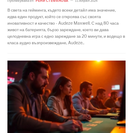
Публикувана от:
РЕНИ СТЕФАНОВА
11 Април 2024
В света на гейминга, където всеки детайл има значение,
идва един продукт, който се откроява със своята
иновативност и качество - Audeze Maxwell. С над 80 часа
живот на батерията, бързо зареждане, което ви дава
целодневна игра с едно зареждане за 20 минути, и водещо в
класа аудио възпроизвеждане, Audeze..