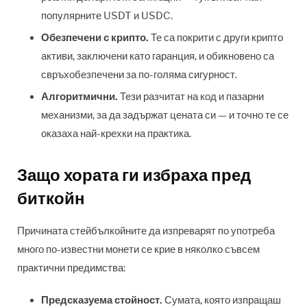
популярните USDT и USDC.
Обезпечени с крипто.
Те са покрити с други крипто
активи, заключени като гаранция, и обикновено са
свръхобезпечени за по-голяма сигурност.
Алгоритмични.
Тези разчитат на код и пазарни
механизми, за да задържат цената си — и точно те се
оказаха най-крехки на практика.
Защо хората ги избраха пред
биткойн
Причината стейбълкойните да изпреварят по употреба
много по-известни монети се крие в няколко съвсем
практични предимства:
Предсказуема стойност.
Сумата, която изпращаш