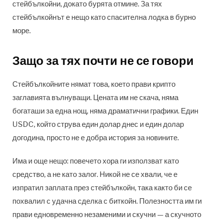
стейбълкойни, докато бурята отмине. За тях
стейбълкойнът е нещо като спасителна лодка в бурно
море.
Защо за тях почти не се говори
Стейбълкойните нямат това, което прави крипто
заглавията вълнуващи. Цената им не скача, няма
богаташи за една нощ, няма драматични графики. Един
USDC, който струва един долар днес и един долар
догодина, просто не е добра история за новините.
Има и още нещо: повечето хора ги използват като
средство, а не като залог. Никой не се хвали, че е
изпратил заплата през стейбълкойн, така както би се
похвалил с удачна сделка с биткойн. Полезността им ги
прави едновременно незаменими и скучни — а скучното