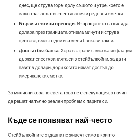
днес, ще струва горе-долу същото и утре, което е
важно за заплати, спестявания и редовни сметки.
Бързи и евтини преводи.
Изпращането на хиляда
долара през границата отнема минути и струва
центове, вместо дни и солени банкови такси.
Достъп без банка.
Хора в страни с висока инфлация
държат спестяванията си в стейбълкойни, за да ги
пазят в долари, дори когато нямат достъп до
американска сметка.
За милиони хора по света това не е спекулация, а начин
да решат напълно реален проблем с парите си.
Къде се появяват най-често
Стейбълкойните отдавна не живеят само в крипто