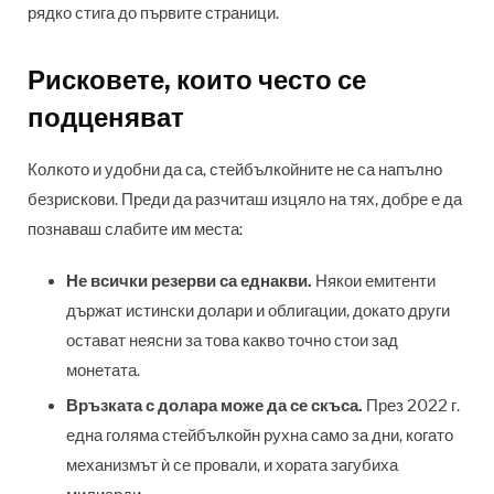
рядко стига до първите страници.
Рисковете, които често се
подценяват
Колкото и удобни да са, стейбълкойните не са напълно
безрискови. Преди да разчиташ изцяло на тях, добре е да
познаваш слабите им места:
Не всички резерви са еднакви.
Някои емитенти
държат истински долари и облигации, докато други
остават неясни за това какво точно стои зад
монетата.
Връзката с долара може да се скъса.
През 2022 г.
една голяма стейбълкойн рухна само за дни, когато
механизмът ѝ се провали, и хората загубиха