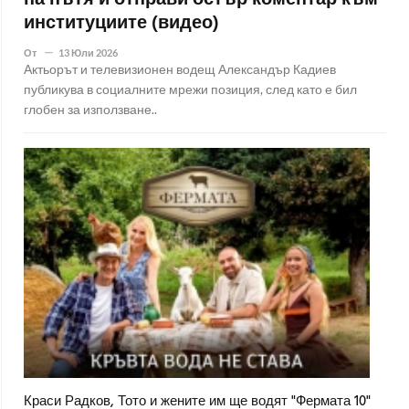
на пътя и отправи остър коментар към
институциите (видео)
От
13 Юли 2026
Актьорът и телевизионен водещ Александър Кадиев
публикува в социалните мрежи позиция, след като е бил
глобен за използване..
Краси Радков, Тото и жените им ще водят "Фермата 10"