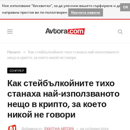
Ние използваме "бисквитки", за да улесним вашето сърфиране и да
OK
направим престоя ви по-ползотворен
Научете повече
»
Начало
Как стейбълкойните тихо станаха най-използваното
нещо в крипто, за което никой не говори
СОФТУЕР
Как стейбълкойните тихо
станаха най-използваното
нещо в крипто, за което
никой не говори
Добавена от:
ЕКИП НА АВТОРА
на
14 Април 2024