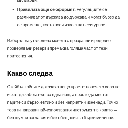
милиарди.
Правилата още се оформят.
Регулациите се
различават от държава до държава и могат бързо да
се променят, което носи известна несигурност.
Изборът на утвърдена монета с прозрачни и редовно
проверявани резерви премахва голяма част от тези
притеснения.
Какво следва
Стейбълкойните доказаха нещо просто: повечето хора не
искат да забогатеят за една нощ, а просто да местят
парите си бързо, евтино и без неприятни изненади. Точно
това ги направи най-използвания инструмент в крипто —
без шумни заглавия и без обещания за бързи милиони.