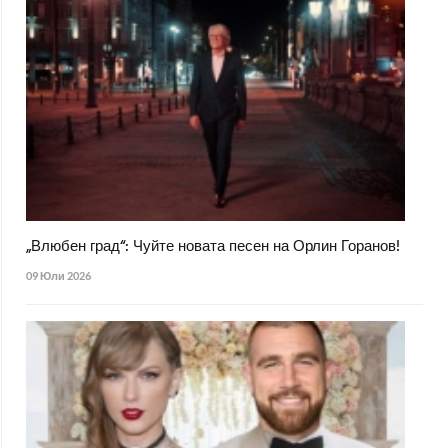
„Влюбен град“: Чуйте новата песен на Орлин Горанов!
09 Юли 2026