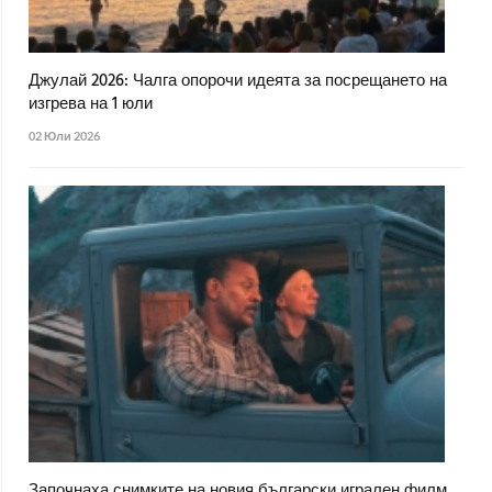
Джулай 2026: Чалга опорочи идеята за посрещането на
изгрева на 1 юли
02 Юли 2026
Започнаха снимките на новия български игрален филм