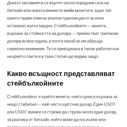
Докато заглавията се въртят около поредния скок на
биткойн или новата мания по мийм монетите, един тип
крипто прави повече реални транзакции от всички
останали, взети заедно. Стейбълкойните — монети,
вързани за стойността на долара — преместват трилиони
долари всяка година, а почти никой не им обръща
сериозно внимание. Те се превърнаха в тихия работен кон
на крипто света и в тази статия ще видиш защо.
Какво всъщност представляват
стейбълкойните
Стейбълкойнът е крипто монета, чиято цена е вързана за
нещо стабилно — най-често щатския долар. Един USDT
или USDC винаги се стреми да струва около един долар,
за разлика от биткойн, който може да поскъпне или