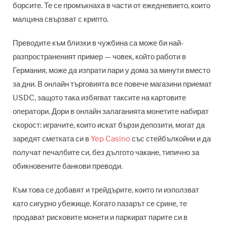
борсите. Те се промъкнаха в части от ежедневието, които
малцина свързват с крипто.
Преводите към близки в чужбина са може би най-
разпространеният пример — човек, който работи в
Германия, може да изпрати пари у дома за минути вместо
за дни. В онлайн търговията все повече магазини приемат
USDC, защото така избягват таксите на картовите
оператори. Дори в онлайн залаганията монетите набират
скорост: играчите, които искат бързи депозити, могат да
заредят сметката си в
Yep Casino
със стейбълкойни и да
получат печалбите си, без дългото чакане, типично за
обикновените банкови преводи.
Към това се добавят и трейдърите, които ги използват
като сигурно убежище. Когато пазарът се срине, те
продават рисковите монети и паркират парите си в