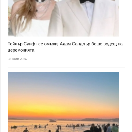
Тейлър Суифт се омъжи, Адам Сандлър беше водещ на
церемонията
06 Юли 2026