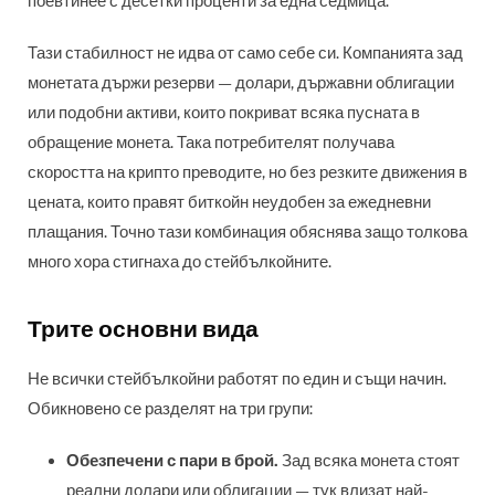
поевтинее с десетки проценти за една седмица.
Тази стабилност не идва от само себе си. Компанията зад
монетата държи резерви — долари, държавни облигации
или подобни активи, които покриват всяка пусната в
обращение монета. Така потребителят получава
скоростта на крипто преводите, но без резките движения в
цената, които правят биткойн неудобен за ежедневни
плащания. Точно тази комбинация обяснява защо толкова
много хора стигнаха до стейбълкойните.
Трите основни вида
Не всички стейбълкойни работят по един и същи начин.
Обикновено се разделят на три групи:
Обезпечени с пари в брой.
Зад всяка монета стоят
реални долари или облигации — тук влизат най-