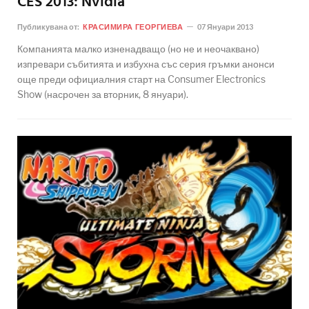
CES 2013: Nvidia
Публикувана от:
КРАСИМИРА ГЕОРГИЕВА
07 Януари 2013
Компанията малко изненадващо (но не и неочаквано)
изпревари събитията и избухна със серия гръмки анонси
още преди официалния старт на Consumer Electronics
Show (насрочен за вторник, 8 януари).