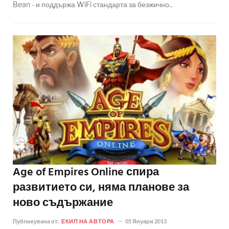
Bean - и поддържа WiFi стандарта за безжично..
Age of Empires Online спира
развитието си, няма планове за
ново съдържание
Публикувана от:
ЕКИП НА АВТОРА
05 Януари 2013