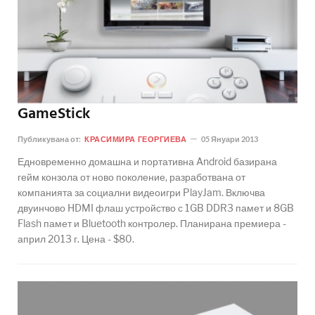
GameStick
Публикувана от:
КРАСИМИРА ГЕОРГИЕВА
05 Януари 2013
Едновременно домашна и портативна Android базирана
гейм конзола от ново поколение, разработвана от
компанията за социални видеоигри PlayJam. Включва
двуинчово HDMI флаш устройство с 1GB DDR3 памет и 8GB
Flash памет и Bluetooth контролер. Планирана премиера -
април 2013 г. Цена - $80.