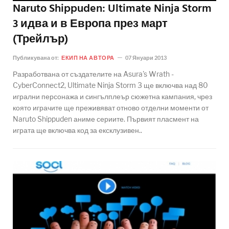
Naruto Shippuden: Ultimate Ninja Storm
3 идва и в Европа през март
(Трейлър)
Публикувана от:
ЕКИП НА АВТОРА
07 Януари 2013
Разработвана от създателите на Asura's Wrath -
CyberConnect2, Ultimate Ninja Storm 3 ще включва над 80
игрални персонажа и сингълплеър сюжетна кампания, чрез
която играчите ще преживяват отново отделни моменти от
Naruto Shippuden аниме сериите. Първият пласмент на
играта ще включва код за ексклузивен..