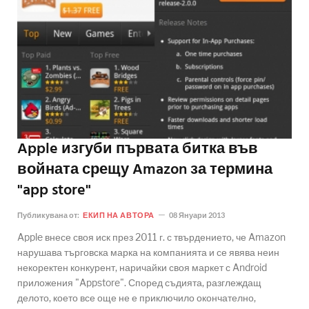
Apple изгуби първата битка във
войната срещу Amazon за термина
"app store"
Публикувана от:
ЕКИП НА АВТОРА
08 Януари 2013
Apple внесе своя иск през 2011 г. с твърдението, че Amazon
нарушава търговска марка на компанията и се явява неин
некоректен конкурент, наричайки своя маркет с Android
приложения "Appstore". Според съдията, разглеждащ
делото, което все още не е приключило окончателно,