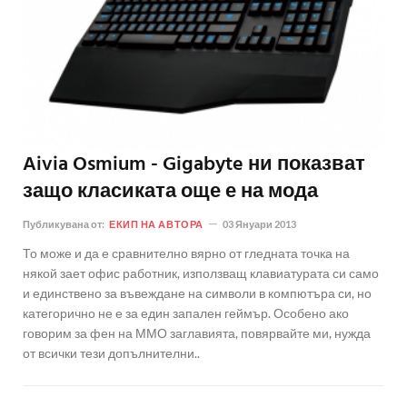
Aivia Osmium - Gigabyte ни показват
защо класиката още е на мода
Публикувана от:
ЕКИП НА АВТОРА
03 Януари 2013
То може и да е сравнително вярно от гледната точка на
някой зает офис работник, използващ клавиатурата си само
и единствено за въвеждане на символи в компютъра си, но
категорично не е за един запален геймър. Особено ако
говорим за фен на ММО заглавията, повярвайте ми, нужда
от всички тези допълнителни..