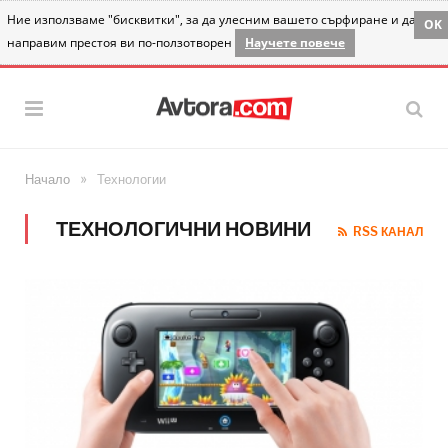
Ние използваме "бисквитки", за да улесним вашето сърфиране и да
OK
направим престоя ви по-ползотворен
Научете повече
»
Начало
Технологии
ТЕХНОЛОГИЧНИ НОВИНИ
RSS КАНАЛ