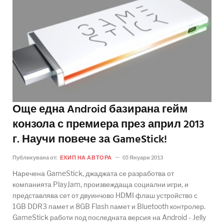
Още една Android базирана гейм
конзола с премиера през април 2013
г. Научи повече за GameStick!
Публикувана от:
ЕКИП НА АВТОРА
05 Януари 2013
Наречена GameStick, джаджата се разработва от
компанията PlayJam, произвеждаща социални игри, и
представлява сет от двуинчово HDMI флаш устройство с
1GB DDR3 памет и 8GB Flash памет и Bluetooth контролер.
GameStick работи под последната версия на Android - Jelly