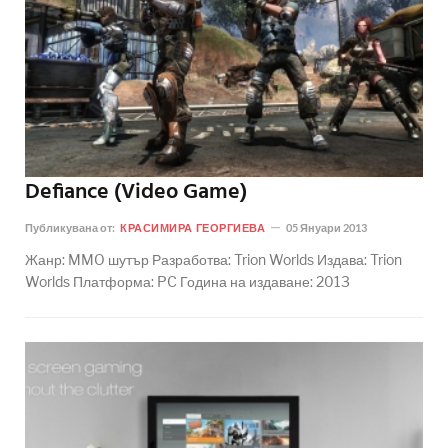
Defiance (Video Game)
Публикувана от:
КРАСИМИРА ГЕОРГИЕВА
05 Януари 2013
Жанр: MMO шутър Разработва: Trion Worlds Издава: Trion
Worlds Платформа: PC Година на издаване: 2013