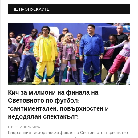
НЕ ПРОПУСКАЙТЕ
Кич за милиони на финала на
Световното по футбол:
"сантиментален, повърхностен и
недодялан спектакъл"!
От
20 Юли 2026
Вчерашният исторически финал на Световното първенство