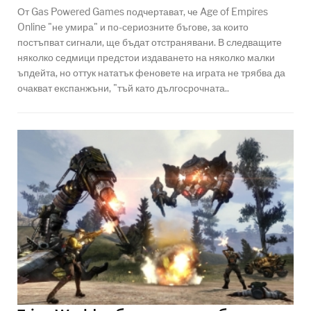
От Gas Powered Games подчертават, че Age of Empires
Online "не умира" и по-сериозните бъгове, за които
постъпват сигнали, ще бъдат отстранявани. В следващите
няколко седмици предстои издаването на няколко малки
ъпдейта, но оттук нататък феновете на играта не трябва да
очакват експанжъни, "тъй като дългосрочната..