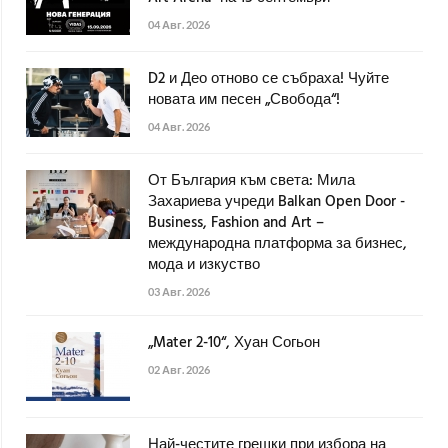
04 Авг. 2026
D2 и Део отново се събраха! Чуйте
новата им песен „Свобода“!
04 Авг. 2026
От България към света: Мила
Захариева учреди Balkan Open Door -
Business, Fashion and Art –
международна платформа за бизнес,
мода и изкуство
03 Авг. 2026
„Mater 2-10“, Хуан Согьон
02 Авг. 2026
Най-честите грешки при избора на