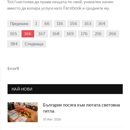
Socl настоява да прави нещата по свой, уникален начин
вместо да копира услуги като Facebook и сродните му.
Предишна
1
66
116
156
163
164
165
166
167
168
169
176
216
266
384
Следваща
Error9
НАЙ-НОВИ
България посяга към лютата световна
титла
10 Авг. 2026