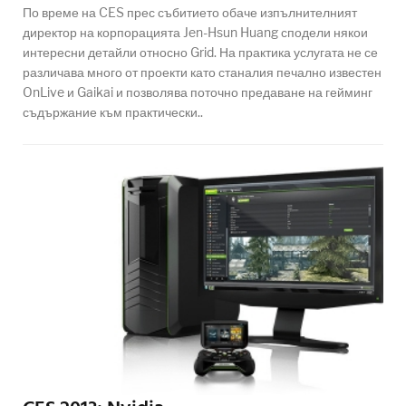
По време на CES прес събитието обаче изпълнителният
директор на корпорацията Jen-Hsun Huang сподели някои
интересни детайли относно Grid. На практика услугата не се
различава много от проекти като станалия печално известен
OnLive и Gaikai и позволява поточно предаване на гейминг
съдържание към практически..