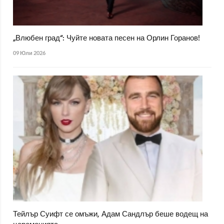
„Влюбен град“: Чуйте новата песен на Орлин Горанов!
09 Юли 2026
Тейлър Суифт се омъжи, Адам Сандлър беше водещ на