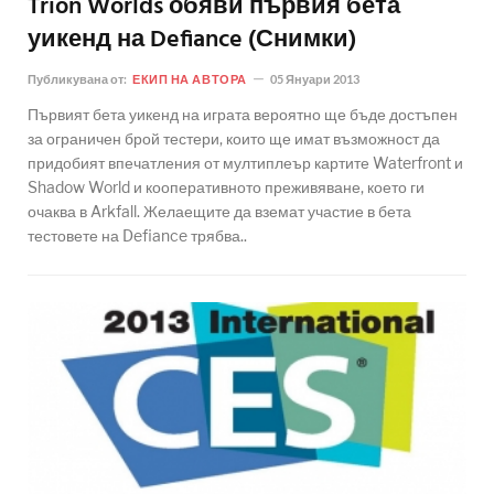
Trion Worlds обяви първия бета
уикенд на Defiance (Снимки)
Публикувана от:
ЕКИП НА АВТОРА
05 Януари 2013
Първият бета уикенд на играта вероятно ще бъде достъпен
за ограничен брой тестери, които ще имат възможност да
придобият впечатления от мултиплеър картите Waterfront и
Shadow World и кооперативното преживяване, което ги
очаква в Arkfall. Желаещите да вземат участие в бета
тестовете на Defiance трябва..