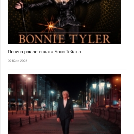
Почина рок легендата Бони Тейлър
09 Юли 2026