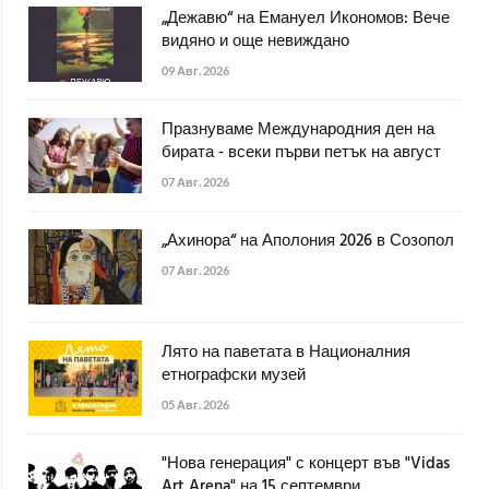
„Дежавю“ на Емануел Икономов: Вече
видяно и още невиждано
09 Авг. 2026
Празнуваме Международния ден на
бирата - всеки първи петък на август
07 Авг. 2026
„Ахинора“ на Аполония 2026 в Созопол
07 Авг. 2026
Лято на паветата в Националния
етнографски музей
05 Авг. 2026
"Нова генерация" с концерт във "Vidas
Art Arena" на 15 септември