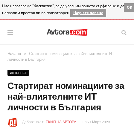
Ние използваме "бисквитки", за да улесним вашето сърфиране и да
OK
направим престоя ви по-ползотворен
Научете повече
»
Начало
Стартират номинациите за най-влиятелните ИТ
личности в България
ИНТЕРНЕТ
Стартират номинациите за
най-влиятелните ИТ
личности в България
Добавена от:
ЕКИП НА АВТОРА
на
21 Март 2023