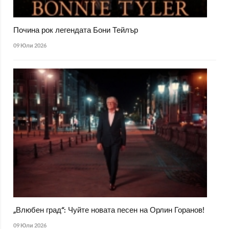
Почина рок легендата Бони Тейлър
09 Юли 2026
„Влюбен град“: Чуйте новата песен на Орлин Горанов!
09 Юли 2026