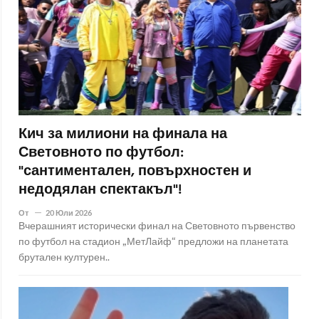
Кич за милиони на финала на
Световното по футбол:
"сантиментален, повърхностен и
недодялан спектакъл"!
От
20 Юли 2026
Вчерашният исторически финал на Световното първенство
по футбол на стадион „МетЛайф“ предложи на планетата
брутален културен..