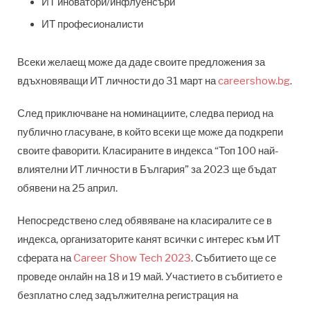
ИТ иноватори/инфлуенсъри
ИТ професионалисти
Всеки желаещ може да даде своите предложения за
вдъхновяващи ИТ личности до 31 март на
careershow.bg
.
След приключване на номинациите, следва период на
публично гласуване, в който всеки ще може да подкрепи
своите фаворити. Класираните в индекса “Топ 100 най-
влиятелни ИТ личности в България” за 2023 ще бъдат
обявени на 25 април.
Непосредствено след обявяване на класиралите се в
индекса, организаторите канят всички с интерес към ИТ
сферата на
Career Show Tech 2023
. Събитието ще се
проведе онлайн на 18 и 19 май. Участието в събитието е
безплатно след задължителна регистрация на