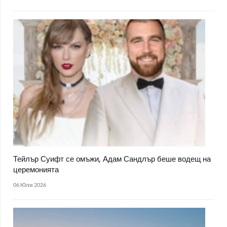
Тейлър Суифт се омъжи, Адам Сандлър беше водещ на
церемонията
06 Юли 2026