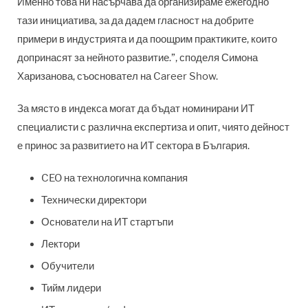
Именно това ни насърчава да организираме ежегодно
тази инициатива, за да дадем гласност на добрите
примери в индустрията и да поощрим практиките, които
допринасят за нейното развитие.”, споделя Симона
Харизанова, съосновател на Career Show.
За място в индекса могат да бъдат номинирани ИТ
специалисти с различна експертиза и опит, чиято дейност
е принос за развитието на ИТ сектора в България.
CEO на технологична компания
Технически директори
Основатели на ИТ стартъпи
Лектори
Обучители
Тийм лидери