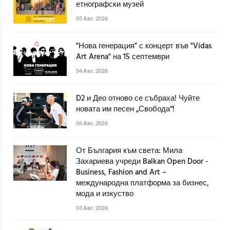
етнографски музей
05 Авг. 2026
"Нова генерация" с концерт във "Vidas
Art Arena" на 15 септември
04 Авг. 2026
D2 и Део отново се събраха! Чуйте
новата им песен „Свобода“!
04 Авг. 2026
От България към света: Мила
Захариева учреди Balkan Open Door -
Business, Fashion and Art –
международна платформа за бизнес,
мода и изкуство
03 Авг. 2026