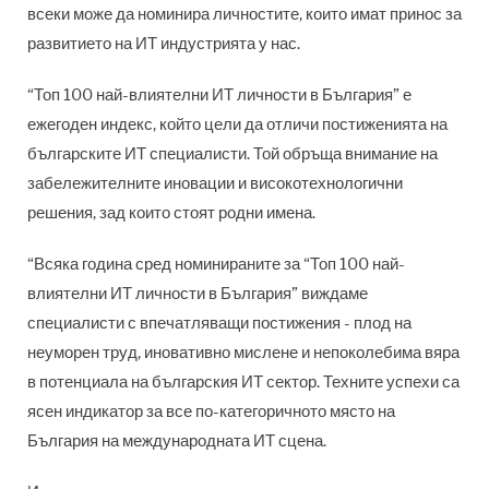
всеки може да номинира личностите, които имат принос за
развитието на ИТ индустрията у нас.
“Топ 100 най-влиятелни ИТ личности в България” е
ежегоден индекс, който цели да отличи постиженията на
българските ИТ специалисти. Той обръща внимание на
забележителните иновации и високотехнологични
решения, зад които стоят родни имена.
“Всяка година сред номинираните за “Топ 100 най-
влиятелни ИТ личности в България” виждаме
специалисти с впечатляващи постижения - плод на
неуморен труд, иновативно мислене и непоколебима вяра
в потенциала на българския ИТ сектор. Техните успехи са
ясен индикатор за все по-категоричното място на
България на международната ИТ сцена.