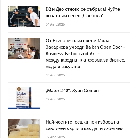
D2 и Део отново се събраха! Чуйте
новата им песен „Свобода“!
04 Авг. 2026
От България към света: Мила
Захариева учреди Balkan Open Door -
Business, Fashion and Art –
международна платформа за бизнес,
мода и изкуство
03 Авг. 2026
„Mater 2-10“, Хуан Согьон
02 Авг. 2026
Най-честите грешки при избора на
хавлиени кърпи и как да ги избегнем
02 Авг. 2026