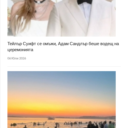
Тейлър Суифт се омъжи, Адам Сандлър беше водещ на
церемонията
06 Юли 2026