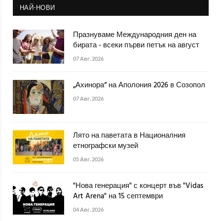
НАЙ-НОВИ
Празнуваме Международния ден на
бирата - всеки първи петък на август
07 Авг. 2026
„Ахинора“ на Аполония 2026 в Созопол
07 Авг. 2026
Лято на паветата в Националния
етнографски музей
05 Авг. 2026
"Нова генерация" с концерт във "Vidas
Art Arena" на 15 септември
04 Авг. 2026