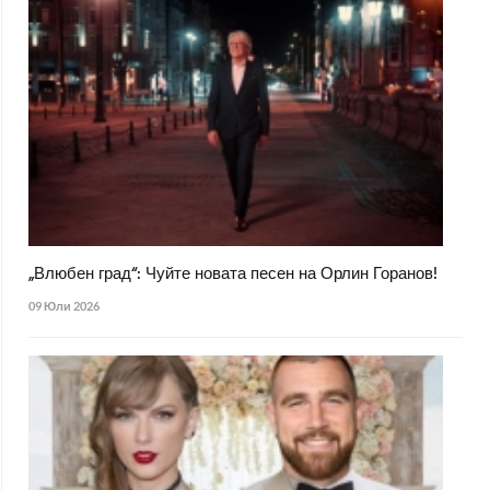
„Влюбен град“: Чуйте новата песен на Орлин Горанов!
09 Юли 2026