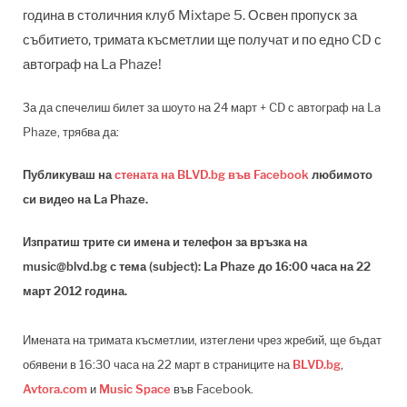
година в столичния клуб Mixtape 5. Освен пропуск за
събитието, тримата късметлии ще получат и по едно CD с
автограф на La Phaze!
За да спечелиш билет за шоуто на 24 март + CD с автограф на La
Phaze, трябва да:
Публикуваш на
стената на BLVD.bg във Facebook
любимото
си видео на
La Phaze.
Изпратиш трите си имена и телефон за връзка на
music@blvd.bg
с тема (subject):
La Phaze
до 16:00 часа на 22
март 2012 година.
Имената на тримата късметлии, изтеглени чрез жребий, ще бъдат
обявени в 16:30 часа на 22 март в страниците
на
BLVD.bg
,
Avtora.com
и
Music Space
във Facebook.