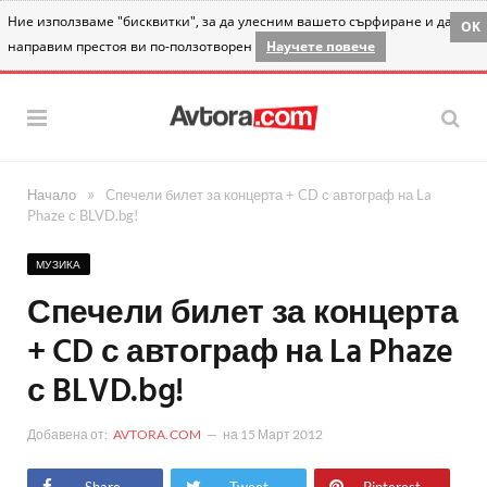
Ние използваме "бисквитки", за да улесним вашето сърфиране и да
OK
направим престоя ви по-ползотворен
Научете повече
»
Начало
Спечели билет за концерта + CD с автограф на La
Phaze с BLVD.bg!
МУЗИКА
Спечели билет за концерта
+ CD с автограф на La Phaze
с BLVD.bg!
Добавена от:
AVTORA.COM
на
15 Март 2012