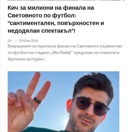
Кич за милиони на финала на
Световното по футбол:
"сантиментален, повърхностен и
недодялан спектакъл"!
От
20 Юли 2026
Вчерашният исторически финал на Световното първенство
по футбол на стадион „МетЛайф“ предложи на планетата
брутален културен..