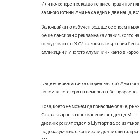
Или по-конкретно, какво не ни се нрави при 
за много готини. Ами не са едно и две неща, вс
Започвайки по азбучен ред, ще се спрем първ
беше лансиран с рекламна кампания, която на
осигурявано от 372-та коня на върховия бенз
апликации и многото алуминий - както в каросе
Къде е черната точка според нас ли? Ами пог
напомня по-скоро на немирна гъба, прорасла 
Това, което не можем да понасяме обаче, ръм
Става въпрос за прехваления всъдеход ML, чи
дизайнерският отдел в Щутгарт да се измъква
недоразумение с кантирани долни спици, про