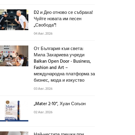
D2 и Део отново се събраха!
Чуйте новата им песен
„Свобода“!
04 Авг. 2026
От България към света:
Мила Захариева учреди
Balkan Open Door - Business,
Fashion and Art –
международна платформа за
бизнес, мода и изкуство
03 Авг. 2026
„Mater 2-10“, Хуан Согьон
02 Авг. 2026
Най-честите грешки при