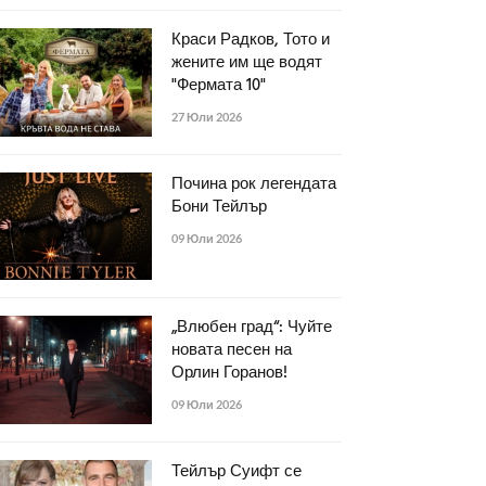
Краси Радков, Тото и
жените им ще водят
"Фермата 10"
27 Юли 2026
Почина рок легендата
Бони Тейлър
09 Юли 2026
„Влюбен град“: Чуйте
новата песен на
Орлин Горанов!
09 Юли 2026
Тейлър Суифт се