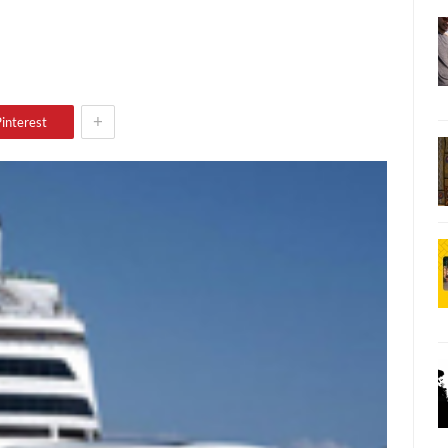
+
interest