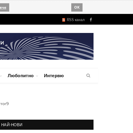
ече
OK
RSS канал
Facebook
Любопитно
Интервю
rror9
НАЙ-НОВИ