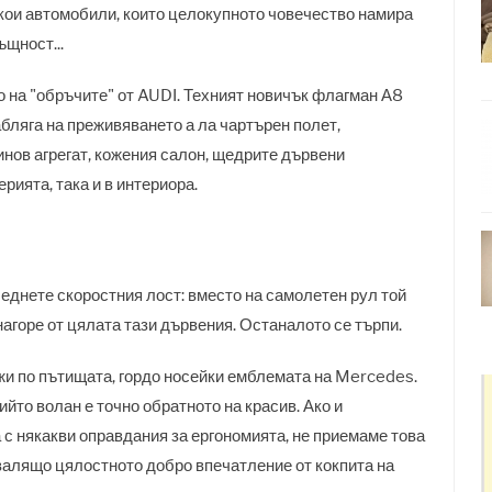
някои автомобили, които целокупното човечество намира
ъщност...
о на "обръчите" от AUDI. Техният новичък флагман А8
бляга на преживяването а ла чартърен полет,
инов агрегат, кожения салон, щедрите дървени
рията, така и в интериора.
леднете скоростния лост: вместо на самолетен рул той
нагоре от цялата тази дървения. Останалото се търпи.
жи по пътищата, гордо носейки емблемата на Mercedes.
йто волан е точно обратното на красив. Ако и
 с някакви оправдания за ергономията, не приемаме това
валящо цялостното добро впечатление от кокпита на