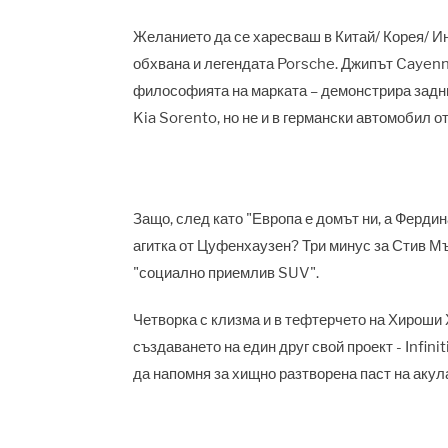
Желанието да се харесваш в Китай/ Корея/ Ин
обхвана и легендата Porsche. Джипът Cayenne
философията на марката – демонстрира задни
Kia Sorento, но не и в германски автомобил от
Защо, след като "Европа е домът ни, а Ферди
агитка от Цуфенхаузен? Три минус за Стив Мъ
"социално приемлив SUV".
Четворка с клизма и в тефтерчето на Хироши 
създаването на един друг свой проект - Infini
да напомня за хищно разтворена паст на акул