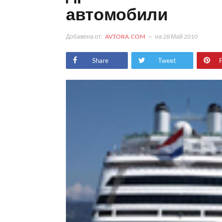
автомобили
Добавена от:
AVTORA.COM
на
28 Май 2010
Share
Tweet
P