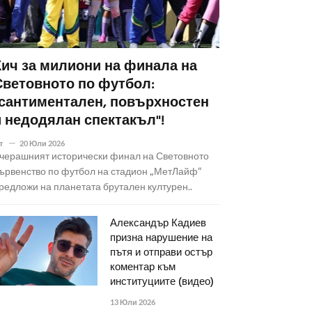
Кич за милиони на финала на
Световното по футбол:
"сантиментален, повърхностен
и недодялан спектакъл"!
т
20 Юли 2026
черашният исторически финал на Световното
ървенство по футбол на стадион „МетЛайф“
редложи на планетата брутален културен..
Александър Кадиев
призна нарушение на
пътя и отправи остър
коментар към
институциите (видео)
13 Юли 2026