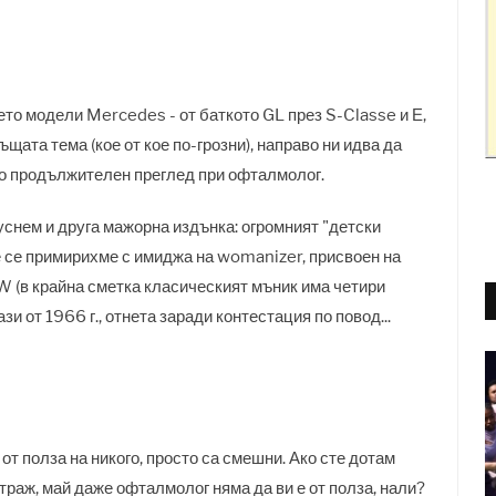
ето модели Mercedes - от баткото GL през S-Classe и Е,
ъщата тема (кое от кое по-грозни), направо ни идва да
но продължителен преглед при офталмолог.
снем и друга мажорна издънка: огромният "детски
не се примирихме с имиджа на womanizer, присвоен на
W (в крайна сметка класическият мъник има четири
зи от 1966 г., отнета заради контестация по повод...
от полза на никого, просто са смешни. Ако сте дотам
траж, май даже офталмолог няма да ви е от полза, нали?