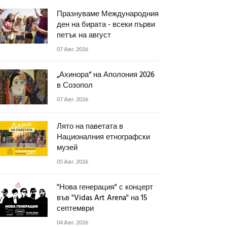
Празнуваме Международния
ден на бирата - всеки първи
петък на август
07 Авг. 2026
„Ахинора“ на Аполония 2026
в Созопол
07 Авг. 2026
Лято на паветата в
Националния етнографски
музей
05 Авг. 2026
"Нова генерация" с концерт
във "Vidas Art Arena" на 15
септември
04 Авг. 2026