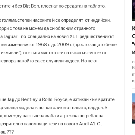
тите и без Big Ben, плеснат по средата на таблото.
о голяма степен насоките й се определят от индийски,
 дори с това не можем да си обясним странното
а Jaguar - по-специално на новия XJ. Предшественикът
лни изменения от 1968 г. до 2009 г. (просто защото беше
 измисли"), отстъпи мястото си на някакъв синтез от
ериора на който са се случили чудеса. Но не от
О
В
п
п
е Jag до Bentley и Rolls-Royce, е изтикан към вратите
ръщаща модела в по- католик и от папата, пардон, S-
едно между настъпена жаба и ацтекска погребална
одозрително напомнящи тези на новото Audi A1. О,
яваш???