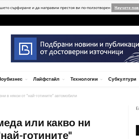
ашето сърфиране и да направим престоя ви по-ползотворен
Научете пов
оубизнес
Лайфстайл
Технологии
Субкултури
зни в някои от "най-готините" автомобили
E
меда или какво ни
"най-готините"