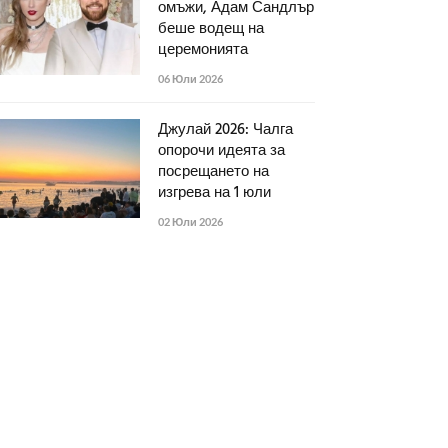
омъжи, Адам Сандлър
беше водещ на
церемонията
06 Юли 2026
Джулай 2026: Чалга
опорочи идеята за
посрещането на
изгрева на 1 юли
02 Юли 2026