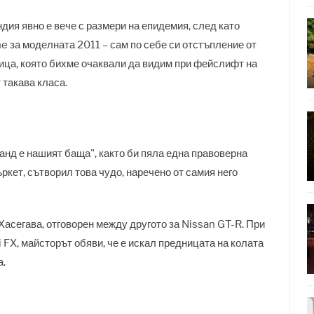
дия явно е вече с размери на епидемия, след като
 за моделната 2011 – сам по себе си отстъпление от
ца, която бихме очаквали да видим при фейслифт на
 такава класа.
нанд е нашият баща", както би пяла една правоверна
ркет, сътворил това чудо, наречено от самия него
Хасегава, отговорен между другото за Nissan GT-R. При
ti FX, майсторът обяви, че е искал предницата на колата
а.