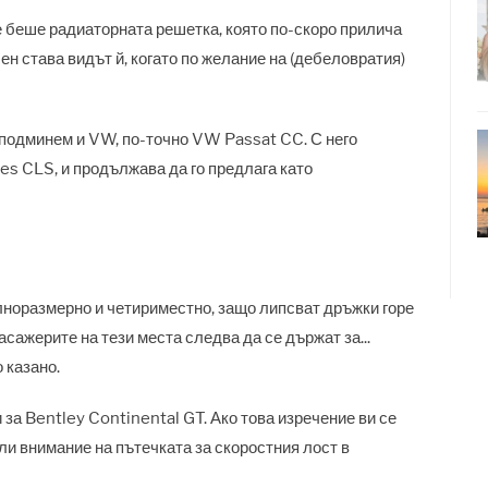
не беше радиаторната решетка, която по-скоро прилича
н става видът й, когато по желание на (дебеловратия)
а подминем и VW, по-точно VW Passat CC. С него
es CLS, и продължава да го предлага като
ълноразмерно и четириместно, защо липсват дръжки горе
асажерите на тези места следва да се държат за...
 казано.
и за Bentley Continental GT. Ако това изречение ви се
ли внимание на пътечката за скоростния лост в