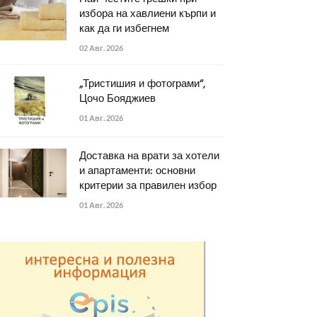
избора на хавлиени кърпи и
как да ги избегнем
02 Авг. 2026
„Тристишия и фотограми“,
Цочо Бояджиев
01 Авг. 2026
Доставка на врати за хотели
и апартаменти: основни
критерии за правилен избор
01 Авг. 2026