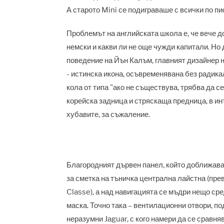
А старото Mini се подиграваше с всички по пис
Проблемът на английската школа е, че вече д
немски и какви ли не още чужди капитали. Но
поведение на Йън Калъм, главният дизайнер н
- истинска икона, осъвременявана без радика
кола от типа "ако не съществува, трябва да се
корейска задница и стряскаща предница, в инт
хубавите, за съжаление.
Благородният дървен панел, който доближаваш
за сметка на тъничка централна лайстна (прев
Classe), а над навигацията се мъдри нещо ср
маска. Точно така – вентилационни отвори, п
неразумни Jaguar, с кого намери да се сравн