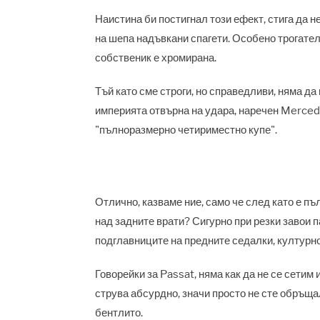
Наистина би постигнал този ефект, стига да 
на шепа надъвкани спагети. Особено трогателе
собственик е хромирана.
Тъй като сме строги, но справедливи, няма д
империята отвърна на удара, наречен Merced
"пълноразмерно четириместно купе".
Отлично, казваме ние, само че след като е п
над задните врати? Сигурно при резки завои п
подглавниците на предните седалки, културно
Говорейки за Passat, няма как да не се сетим 
струва абсурдно, значи просто не сте обръща
бентлито.