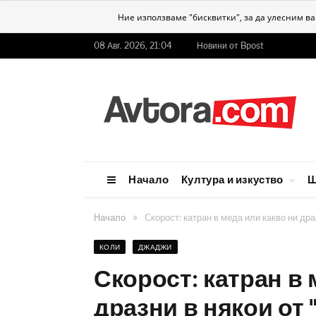
Ние използваме "бисквитки", за да улесним в
08 Авг. 2026, 21:04
Новини от Bpost
Начало
Култура и изкуство
Ш
»
Начало
Скорост: катран в меда или какво ни дра
КОЛИ
ДЖАДЖИ
Скорост: катран в 
дразни в някои от 