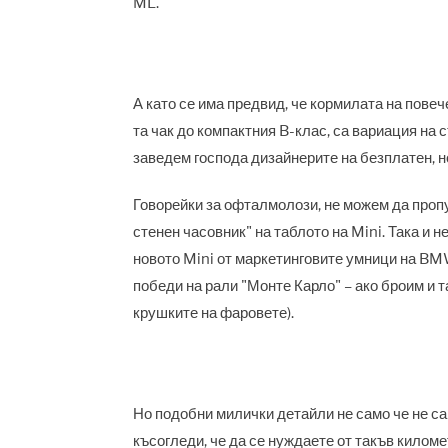
ML.
А като се има предвид, че кормилата на повеч
та чак до компактния B-клас, са вариация на с
заведем господа дизайнерите на безплатен, 
Говорейки за офталмолози, не можем да пропу
стенен часовник" на таблото на Mini. Така и 
новото Mini от маркетинговите умници на BM
победи на рали "Монте Карло" – ако броим и та
крушките на фаровете).
Но подобни милички детайли не само че не са 
късогледи, че да се нуждаете от такъв киломе