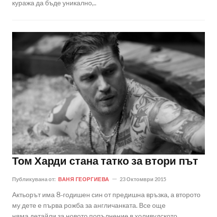
куража да бъде уникално,..
Том Харди стана татко за втори път
Публикувана от:
ВАНЯ ГЕОРГИЕВА
23 Октомври 2015
Актьорът има 8-годишен син от предишна връзка, а второто
му дете е първа рожба за англичанката. Все още
няма детайли за новото попълнение в холивудското