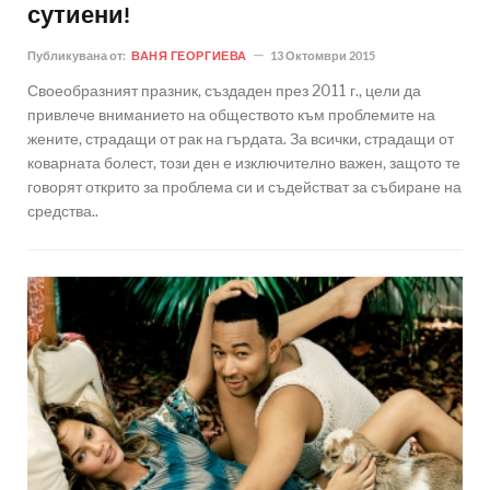
сутиени!
Публикувана от:
ВАНЯ ГЕОРГИЕВА
13 Октомври 2015
Своеобразният празник, създаден през 2011 г., цели да
привлече вниманието на обществото към проблемите на
жените, страдащи от рак на гърдата. За всички, страдащи от
коварната болест, този ден е изключително важен, защото те
говорят открито за проблема си и съдействат за събиране на
средства..