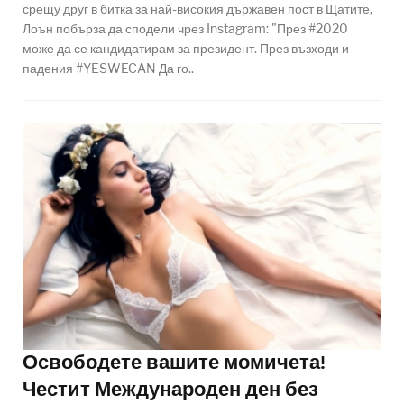
срещу друг в битка за най-високия държавен пост в Щатите,
Лоън побърза да сподели чрез Instagram: "През #2020
може да се кандидатирам за президент. През възходи и
падения #YESWECAN Да го..
Освободете вашите момичета!
Честит Международен ден без