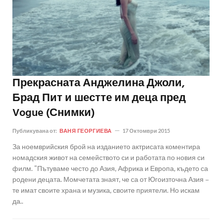
Прекрасната Анджелина Джоли,
Брад Пит и шестте им деца пред
Vogue (Снимки)
Публикувана от:
ВАНЯ ГЕОРГИЕВА
17 Октомври 2015
За ноемврийския брой на изданието актрисата коментира
номадския живот на семейството си и работата по новия си
филм. "Пътуваме често до Азия, Африка и Европа, където са
родени децата. Момчетата знаят, че са от Югоизточна Азия –
те имат своите храна и музика, своите приятели. Но искам
да..