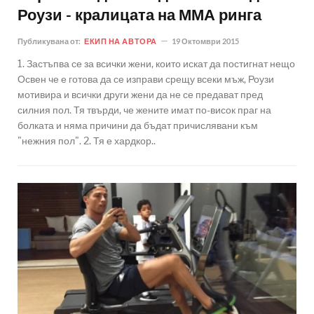
Роузи - кралицата на ММА ринга
Публикувана от:
ЕКИП НА АВТОРА
19 Октомври 2015
1. Застъпва се за всички жени, които искат да постигнат нещо
Освен че е готова да се изправи срещу всеки мъж, Роузи
мотивира и всички други жени да не се предават пред
силния пол. Тя твърди, че жените имат по-висок праг на
болката и няма причини да бъдат причислявани към
"нежния пол". 2. Тя е хардкор..