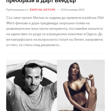
преобрази в Дарт Вейдър
Публикувана от:
ЕКИП НА АВТОРА
23 Октомври 2015
Със своя проект Милов се надява да привлече в района Star
Wars фенове и дори предвижда скорошна поява на
развлекателни зони около монумента, поставяйки началото
на единствен по рода си атракционен комплекс в Одеса. До
метаморфозата на въпросната статуя на Ленин, направена
от гипс, се стига след решението..