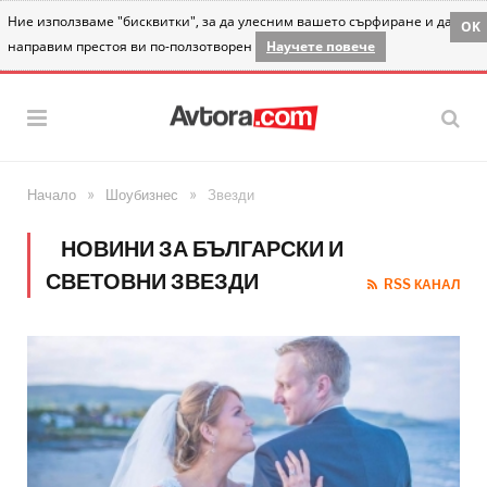
Ние използваме "бисквитки", за да улесним вашето сърфиране и да
OK
направим престоя ви по-ползотворен
Научете повече
»
»
Начало
Шоубизнес
Звезди
НОВИНИ ЗА БЪЛГАРСКИ И
СВЕТОВНИ ЗВЕЗДИ
RSS КАНАЛ