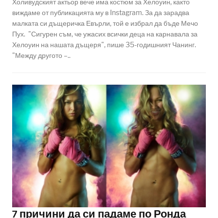
Холивудският актьор вече има костюм за Хелоуин, както
виждаме от публикацията му в Instagram. За да зарадва
малката си дъщеричка Евърли, той е избрал да бъде Мечо
Пух. "Сигурен съм, че ужасих всички деца на карнавала за
Хелоуин на нашата дъщеря", пише 35-годишният Чанинг.
"Между другото –..
7 причини да си падаме по Ронда