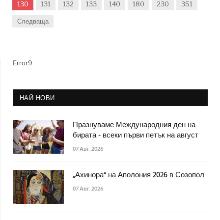
130
131
132
133
140
180
230
351
Следваща
Error9
НАЙ-НОВИ
Празнуваме Международния ден на
бирата - всеки първи петък на август
07 Авг. 2026
„Ахинора“ на Аполония 2026 в Созопол
07 Авг. 2026