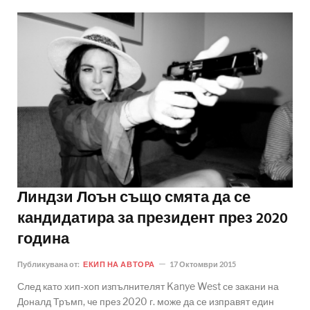
Линдзи Лоън също смята да се
кандидатира за президент през 2020
година
Публикувана от:
ЕКИП НА АВТОРА
17 Октомври 2015
След като хип-хоп изпълнителят Kanye West се закани на
Доналд Тръмп, че през 2020 г. може да се изправят един