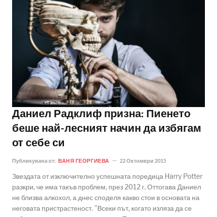
Даниел Радклиф призна: Пиенето
беше най-лесният начин да избягам
от себе си
Публикувана от:
ВАНЯ ГЕОРГИЕВА
22 Октомври 2015
Звездата от изключително успешната поредица Harry Potter
разкри, че има такъв проблем, през 2012 г. Оттогава Даниел
не близва алкохол, а днес споделя какво стои в основата на
неговата пристрастеност. "Всеки път, когато изляза да се