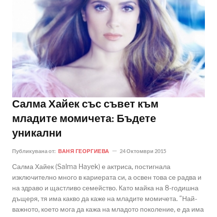
Салма Хайек със съвет към
младите момичета: Бъдете
уникални
Публикувана от:
ВАНЯ ГЕОРГИЕВА
24 Октомври 2015
Салма Хайек (Salma Hayek) е актриса, постигнала
изключително много в кариерата си, а освен това се радва и
на здраво и щастливо семейство. Като майка на 8-годишна
дъщеря, тя има какво да каже на младите момичета. "Най-
важното, което мога да кажа на младото поколение, е да има