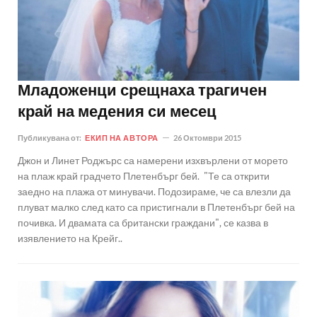
Младоженци срещнаха трагичен
край на медения си месец
Публикувана от:
ЕКИП НА АВТОРА
26 Октомври 2015
Джон и Линет Роджърс са намерени изхвърлени от морето
на плаж край градчето Плетенбърг бей. "Те са открити
заедно на плажа от минувачи. Подозираме, че са влезли да
плуват малко след като са пристигнали в Плетенбърг бей на
почивка. И двамата са британски граждани", се казва в
изявлението на Крейг..