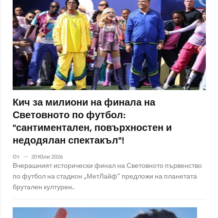
Кич за милиони на финала на
Световното по футбол:
"сантиментален, повърхностен и
недодялан спектакъл"!
От
20 Юли 2026
Вчерашният исторически финал на Световното първенство
по футбол на стадион „МетЛайф“ предложи на планетата
брутален културен..