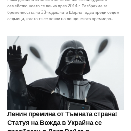
семейство, което се венча през 2014 г. Разбрахме за
бременността на 33-годишната Шарлот едва преди седем
седмици, когато тя се появи на лондонската премиера..
Ленин премина от Тъмната страна!
Статуя на Вожда в Украйна се