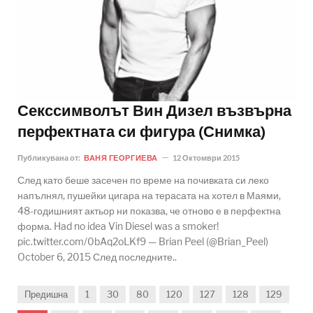
Секссимволът Вин Дизел възвърна
перфектната си фигура (Снимка)
Публикувана от:
ВАНЯ ГЕОРГИЕВА
12 Октомври 2015
След като беше засечен по време на почивката си леко
напълнял, пушейки цигара на терасата на хотел в Маями,
48-годишният актьор ни показва, че отново е в перфектна
форма. Had no idea Vin Diesel was a smoker!
pic.twitter.com/0bAq2oLKf9 — Brian Peel (@Brian_Peel)
October 6, 2015 След последните..
Предишна
1
30
80
120
127
128
129