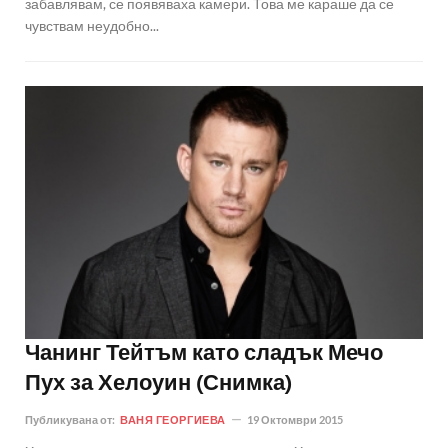
забавлявам, се появяваха камери. Това ме караше да се
чувствам неудобно...
Чанинг Тейтъм като сладък Мечо
Пух за Хелоуин (Снимка)
Публикувана от:
ВАНЯ ГЕОРГИЕВА
19 Октомври 2015