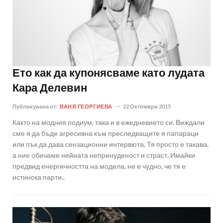
Ето как да купонясваме като лудата
Кара Делевин
Публикувана от:
ВАНЯ ГЕОРГИЕВА
22 Октомври 2015
Както на модния подиум, така и в ежедневието си. Виждали
сме я да бъде агресивна към преследващите я папараци
или пък да дава сензационни интервюта. Тя просто е такава,
а ние обичаме нейната непринуденост и страст. Имайки
предвид енергичността на модела, не е чудно, че тя е
истинска парти..