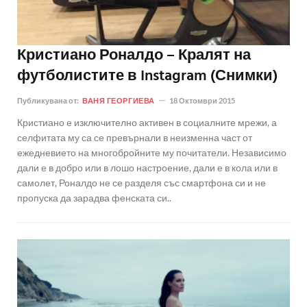
Кристиано Роналдо – Кралят на
футболистите в Instagram (Снимки)
Публикувана от:
ВАНЯ ГЕОРГИЕВА
18 Октомври 2015
Кристиано е изключително активен в социалните мрежи, а
селфитата му са се превърнали в неизменна част от
ежедневието на многобройните му почитатели. Независимо
дали е в добро или в лошо настроение, дали е в кола или в
самолет, Роналдо не се разделя със смартфона си и не
пропуска да зарадва фенската си..