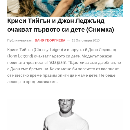
Криси Тийгън и Джон Леджънд
очакват първото си дете (Снимка)
Публикувана от:
ВАНЯ ГЕОРГИЕВА
13 Октомври 2015
Криси Тийгън (Chrissy Teigen) и съпругът й Джон Леджънд
(John Legend) очакват първото си дете. Моделът разкри
новината чрез пост в Instagram. "Щастлива съм да обявя, че
с Джон сме бременни. Както може би повечето от вас знаят,
от известно време правим опити да имаме дете. Не беше
лесно, но продължавахме..