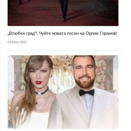
„Влюбен град“: Чуйте новата песен на Орлин Горанов!
09 Юли 2026