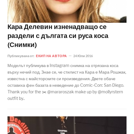
Кара Делевин изненадващо се
раздели с дългата си руса коса
(Снимки)
Публикувана от:
ЕКИП НА АВТОРА
24 Юли 2016
Моделът публикува в Instagram снимка на отрязана коса
върху нечий под. Знае се, че стилист на Кара е Мара Рошжак,
известна с майсторските си произведения. Двете обаче
оставиха фен базата в неведение до Comic-Con: San Diego.
Thank you for the ✂️ @mararoszak make up by @mollyrstern
outfit by..