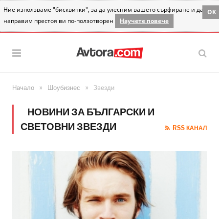
Ние използваме "бисквитки", за да улесним вашето сърфиране и да
OK
направим престоя ви по-ползотворен
Научете повече
»
»
Начало
Шоубизнес
Звезди
НОВИНИ ЗА БЪЛГАРСКИ И
СВЕТОВНИ ЗВЕЗДИ
RSS КАНАЛ