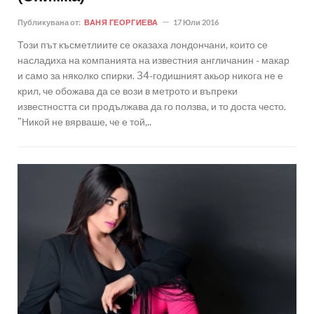
Публикувана от:
ВАНЯ ГЕОРГИЕВА
17 Юли 2016
Този път късметлиите се оказаха лондончани, които се
насладиха на компанията на известния англичанин - макар
и само за няколко спирки. 34-годишният акьор никога не е
крил, че обожава да се вози в метрото и въпреки
известността си продължава да го ползва, и то доста често.
"Никой не вярваше, че е той,..