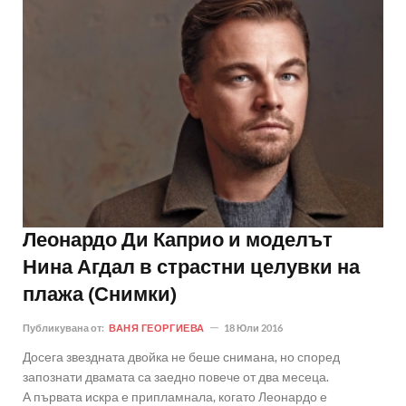
Леонардо Ди Каприо и моделът
Нина Агдал в страстни целувки на
плажа (Снимки)
Публикувана от:
ВАНЯ ГЕОРГИЕВА
18 Юли 2016
Досега звездната двойка не беше снимана, но според
запознати двамата са заедно повече от два месеца.
А първата искра е припламнала, когато Леонардо е