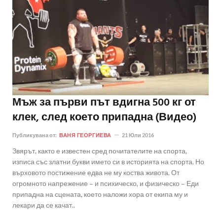
Мъж за първи път вдигна 500 кг от
клек, след което припадна (Видео)
Публикувана от:
ВАНЯ ГЕОРГИЕВА
21 Юли 2016
Звярът, както е известен сред почитателите на спорта,
изписа със златни букви името си в историята на спорта. Но
върховото постижение едва не му коства живота. От
огромното напрежение – и психическо, и физическо – Еди
припадна на сцената, което наложи хора от екипа му и
лекари да се качат..