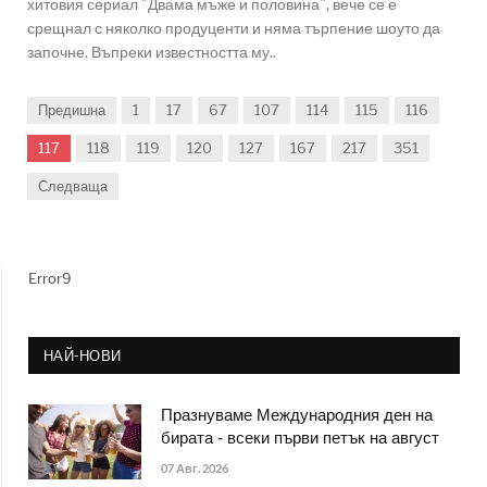
хитовия сериал "Двама мъже и половина", вече се е
срещнал с няколко продуценти и няма търпение шоуто да
започне. Въпреки известността му..
Предишна
1
17
67
107
114
115
116
117
118
119
120
127
167
217
351
Следваща
Error9
НАЙ-НОВИ
Празнуваме Международния ден на
бирата - всеки първи петък на август
07 Авг. 2026