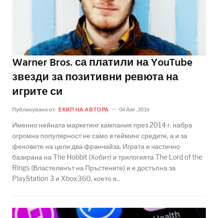
Warner Bros. са платили на YouTube
звезди за позитивни ревюта на
игрите си
Публикувана от:
ЕКИП НА АВТОРА
04 Авг. 2016
Именно нейната маркетинг кампания през 2014 г. набра
огромна популярност не само в гейминг средите, а и за
феновете на цели два франчайза. Играта е частично
базирана на The Hobbit (Хобит) и трилогията The Lord of the
Rings (Властелинът на Пръстените) и е достъпна за
PlayStation 3 и Xbox360, което я..