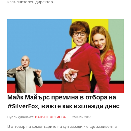
изпълнителен директор..
Майк Майърс премина в отбора на
#SilverFox, вижте как изглежда днес
Публикувана от:
ВАНЯ ГЕОРГИЕВА
25 Юли 2016
В отговор на коментарите на куп звезди, че ще заживеят в