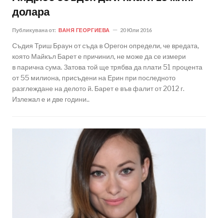
долара
Публикувана от:
ВАНЯ ГЕОРГИЕВА
20 Юли 2016
Съдия Триш Браун от съда в Орегон определи, че вредата,
която Майкъл Барет е причинил, не може да се измери
в парична сума. Затова той ще трябва да плати 51 процента
от 55 милиона, присъдени на Ерин при последното
разглеждане на делото й. Барет е във фалит от 2012 г.
Излежал е и две години..