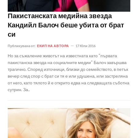
Пакистанската медийна звезда
Кандийл Балоч беше убита от брат
си
Публикувана от:
ЕКИП НА АВТОРА
17 Юли 2016
Но за съжаление животът на известната като "първата
пакистанска звезда на социалните медии" Балоч завършва
трагично. Според източници, близки до семейството, в петък
вечер след спор с брат си тя е или удушена, или застреляна
от него, като тялото й е открито едва на следващата съботна
сутрин. За..