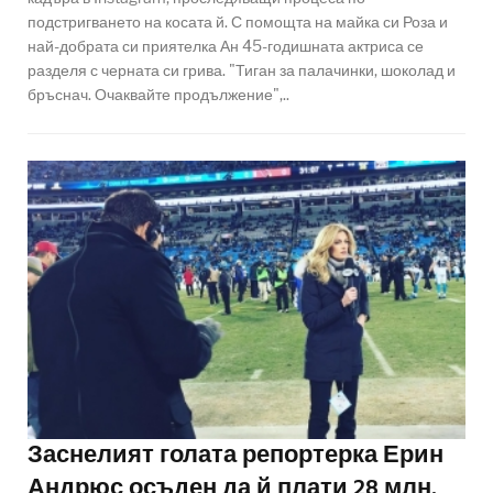
подстригването на косата й. С помощта на майка си Роза и
най-добрата си приятелка Ан 45-годишната актриса се
разделя с черната си грива. "Тиган за палачинки, шоколад и
бръснач. Очаквайте продължение",..
Заснелият голата репортерка Ерин
Андрюс осъден да й плати 28 млн.