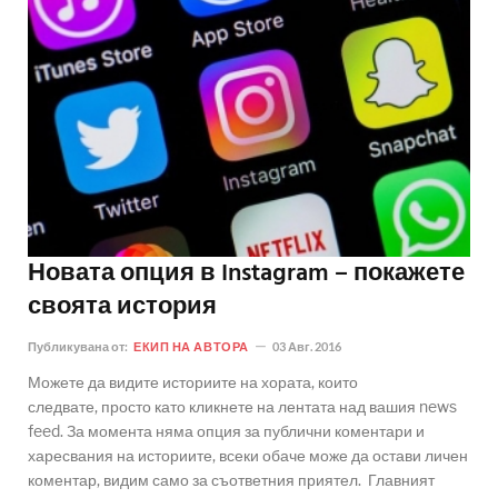
Новата опция в Instagram – покажете
своята история
Публикувана от:
ЕКИП НА АВТОРА
03 Авг. 2016
Можете да видите историите на хората, които
следвате, просто като кликнете на лентата над вашия news
feed. За момента няма опция за публични коментари и
харесвания на историите, всеки обаче може да остави личен
коментар, видим само за съответния приятел. Главният