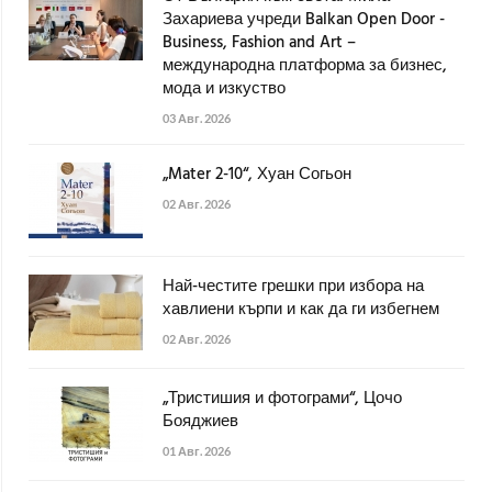
Захариева учреди Balkan Open Door -
Business, Fashion and Art –
международна платформа за бизнес,
мода и изкуство
03 Авг. 2026
„Mater 2-10“, Хуан Согьон
02 Авг. 2026
Най-честите грешки при избора на
хавлиени кърпи и как да ги избегнем
02 Авг. 2026
„Тристишия и фотограми“, Цочо
Бояджиев
01 Авг. 2026