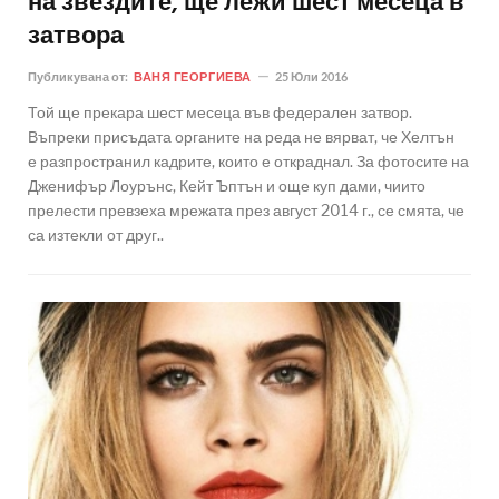
на звездите, ще лежи шест месеца в
затвора
Публикувана от:
ВАНЯ ГЕОРГИЕВА
25 Юли 2016
Той ще прекара шест месеца във федерален затвор.
Въпреки присъдата органите на реда не вярват, че Хелтън
е разпространил кадрите, които е откраднал. За фотосите на
Дженифър Лоурънс, Кейт Ъптън и още куп дами, чиито
прелести превзеха мрежата през август 2014 г., се смята, че
са изтекли от друг..