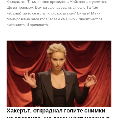
Канада, ако Тръмп стане президент, Майк казва с усмивка:
Ще ви приемем. Всички са очаровани, а после Twitter
избухва: Какво се е случило с косата му?; Бяла е!; Майк
Майърс няма бяла коса! Това е смешно – гласят част от
писанията. И причината..
Хакерът, откраднал голите снимки