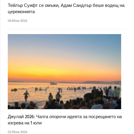
Тейлър Суифт се омъжи, Адам Сандлър беше водещ на
церемонията
06 Юли 2026
Джулай 2026: Чалга опорочи идеята за посрещането на
изгрева на 1 юли
02 Юли 2026