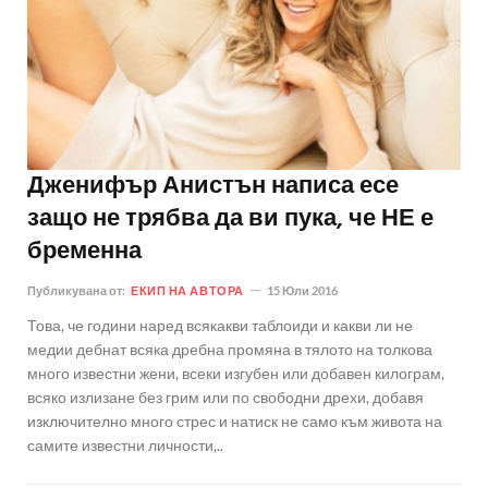
Дженифър Анистън написа есе
защо не трябва да ви пука, че НЕ е
бременна
Публикувана от:
ЕКИП НА АВТОРА
15 Юли 2016
Това, че години наред всякакви таблоиди и какви ли не
медии дебнат всяка дребна промяна в тялото на толкова
много известни жени, всеки изгубен или добавен килограм,
всяко излизане без грим или по свободни дрехи, добавя
изключително много стрес и натиск не само към живота на
самите известни личности,..