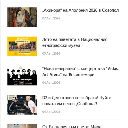
„Ахинора“ на Аполония 2026 в Созопол
07 Авг. 2026
Лято на паветата в Националния
етнографски музей
05 Авг. 2026
"Нова генерация" с концерт във "Vidas
Art Arena" на 15 септември
04 Авг. 2026
D2 и Део отново се събраха! Чуйте
новата им песен „Свобода“!
04 Авг. 2026
От България към света: Мила