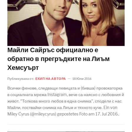
Майли Сайръс официално е
обратно в прегръдките на Лиъм
Хемсуърт
Публикувана от:
ЕКИП НА АВТОРА
18 Юли 2016
Всички фенове, следващи певицата и (бивша) провокаторка
в социалната мрежа Instagram, вече са наясно с любовния й
живот. “Толкова много любов в една снимка“, сподели с нас
Майли, поствайки снимка на Лиъм и тяхното куче. Ein von
Miley Cyrus (@mileycyrus) gepostetes Foto am 17. Jul 2016..