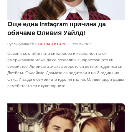
Още една Instagram причина да
обичаме Оливия Уайлд!
Публикувана от:
ЕКИП НА АВТОРА
19 Юли 2016
Освен със стабилната си кариера и известността си
американката може да се похвали и с нарастващото си
семейство. Актрисата очаква второто си дете от годеника си
Джейсън Съдейкис. Двамата са родители и на 2-годишния
Отис. И за да е семейната идилия пълна, Оливия дори радва
семейството си с кулинарните..