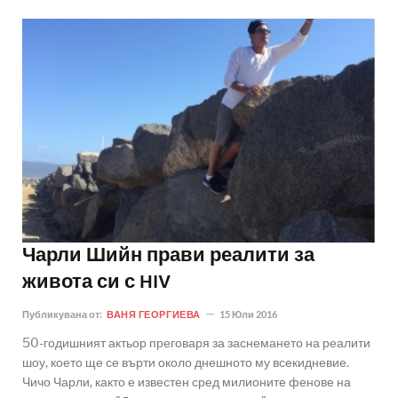
Чарли Шийн прави реалити за
живота си с HIV
Публикувана от:
ВАНЯ ГЕОРГИЕВА
15 Юли 2016
50-годишният актьор преговаря за заснемането на реалити
шоу, което ще се върти около днешното му всекидневие.
Чичо Чарли, както е известен сред милионите фенове на