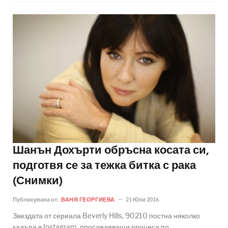
Шанън Дохърти обръсна косата си,
подготвя се за тежка битка с рака
(Снимки)
Публикувана от:
ВАНЯ ГЕОРГИЕВА
21 Юли 2016
Звездата от сериала Beverly Hills, 90210 постна няколко
кадъра в Instagram, проследяващи процеса по