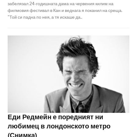
забелязал 24-годишната дама на червения килим на
филмовия фестивал в Кан и веднага я поканил на среща.
"Той си падна по нея, а тя искаше да..
Еди Редмейн е поредният ни
любимец в лондонското метро
(Снимка)