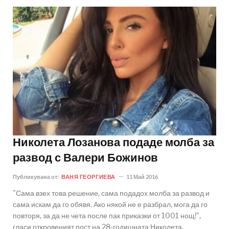
Николета Лозанова подаде молба за
развод с Валери Божинов
Публикувана от:
ВАНЯ ГЕОРГИЕВА
11 Май 2016
"Сама взех това решение, сама подадох молба за развод и
сама искам да го обявя. Ако някой не е разбрал, мога да го
повторя, за да не чета после пак приказки от 1001 нощ!",
гласи откровеният пост на 28-годишната Николета.