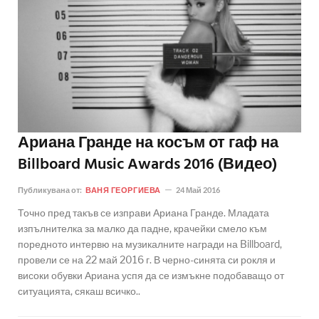
Ариана Гранде на косъм от гаф на
Billboard Music Awards 2016 (Видео)
Публикувана от:
ВАНЯ ГЕОРГИЕВА
24 Май 2016
Точно пред такъв се изправи Ариана Гранде. Младата
изпълнителка за малко да падне, крачейки смело към
поредното интервю на музикалните награди на Billboard,
провели се на 22 май 2016 г. В черно-синята си рокля и
високи обувки Ариана успя да се измъкне подобаващо от
ситуацията, сякаш всичко..