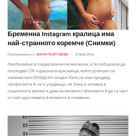
Бременна Instagram кралица има
най-странното коремче (Снимки)
Публикувана от:
ВАНЯ ГЕОРГИЕВА
25 Май 2016
Необичайната гледка впечатли милиони, а те побързаха да
последват 24-годишната красавица, която успешно се
изявява като Instagram модел. Като се има предвид
професията й, не е учудващо, че Хана е активна в
социалната мрежа и дава възможност феновете й да са част
от най-щастливите й моменти в очакване..