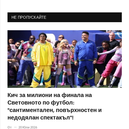
НЕ ПРОПУСКАЙТЕ
Кич за милиони на финала на
Световното по футбол:
"сантиментален, повърхностен и
недодялан спектакъл"!
От
20 Юли 2026