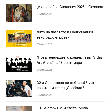
„Ахинора“ на Аполония 2026 в Созопол
07 Авг. 2026
Лято на паветата в Националния
етнографски музей
05 Авг. 2026
"Нова генерация" с концерт във "Vidas
Art Arena" на 15 септември
04 Авг. 2026
D2 и Део отново се събраха! Чуйте
новата им песен „Свобода“!
04 Авг. 2026
От България към света: Мила