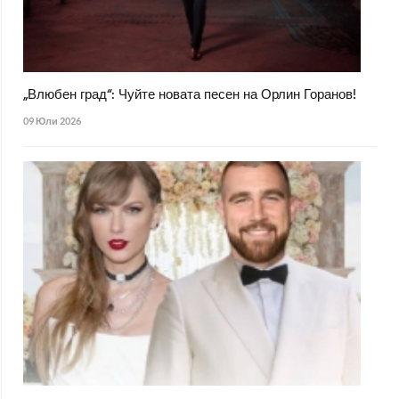
„Влюбен град“: Чуйте новата песен на Орлин Горанов!
09 Юли 2026