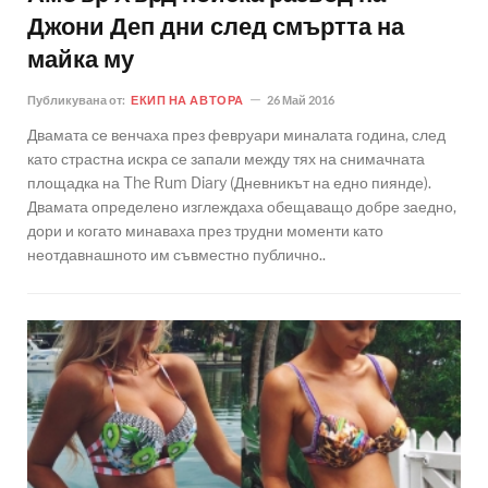
Джони Деп дни след смъртта на
майка му
Публикувана от:
ЕКИП НА АВТОРА
26 Май 2016
Двамата се венчаха през февруари миналата година, след
като страстна искра се запали между тях на снимачната
площадка на The Rum Diary (Дневникът на едно пиянде).
Двамата определено изглеждаха обещаващо добре заедно,
дори и когато минаваха през трудни моменти като
неотдавнашното им съвместно публично..