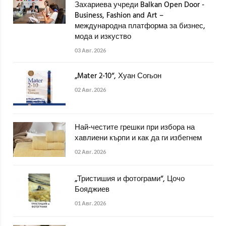
Захариева учреди Balkan Open Door -
Business, Fashion and Art –
международна платформа за бизнес,
мода и изкуство
03 Авг. 2026
„Mater 2-10“, Хуан Согьон
02 Авг. 2026
Най-честите грешки при избора на
хавлиени кърпи и как да ги избегнем
02 Авг. 2026
„Тристишия и фотограми“, Цочо
Бояджиев
01 Авг. 2026