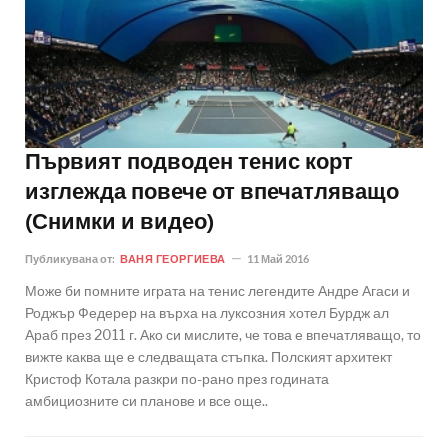
Първият подводен тенис корт
изглежда повече от впечатляващо
(Снимки и видео)
Публикувана от:
ВАНЯ ГЕОРГИЕВА
11 Май 2016
Може би помните играта на тенис легендите Андре Агаси и
Роджър Федерер на върха на луксозния хотел Бурдж ал
Араб през 2011 г. Ако си мислите, че това е впечатляващо, то
вижте каква ще е следващата стъпка. Полският архитект
Кристоф Котала разкри по-рано през годината
амбициозните си планове и все още..