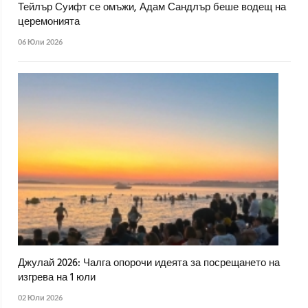
Тейлър Суифт се омъжи, Адам Сандлър беше водещ на
церемонията
06 Юли 2026
Джулай 2026: Чалга опорочи идеята за посрещането на
изгрева на 1 юли
02 Юли 2026