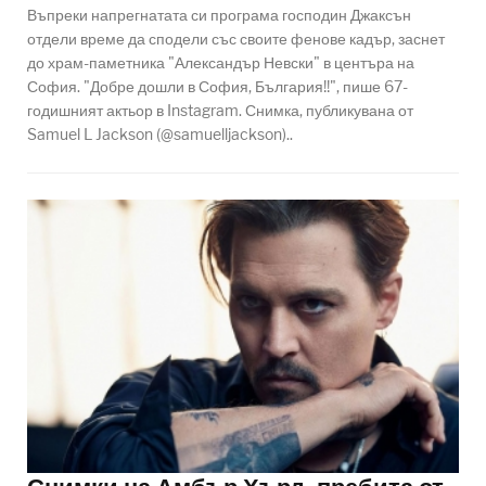
Въпреки напрегнатата си програма господин Джаксън
отдели време да сподели със своите фенове кадър, заснет
до храм-паметника "Александър Невски" в центъра на
София. "Добре дошли в София, България!!", пише 67-
годишният актьор в Instagram. Снимка, публикувана от
Samuel L Jackson (@samuelljackson)..