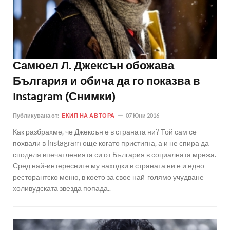
Самюел Л. Джексън обожава
България и обича да го показва в
Instagram (Снимки)
Публикувана от:
ЕКИП НА АВТОРА
07 Юни 2016
Как разбрахме, че Джексън е в страната ни? Той сам се
похвали в Instagram още когато пристигна, а и не спира да
споделя впечатленията си от България в социалната мрежа.
Сред най-интересните му находки в страната ни е и едно
ресторантско меню, в което за свое най-голямо учудване
холивудската звезда попада..