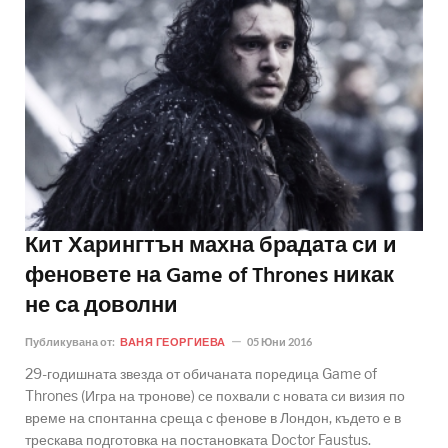
Кит Харингтън махна брадата си и
феновете на Game of Thrones никак
не са доволни
Публикувана от:
ВАНЯ ГЕОРГИЕВА
05 Юни 2016
29-годишната звезда от обичаната поредица Game of
Thrones (Игра на тронове) се похвали с новата си визия по
време на спонтанна среща с фенове в Лондон, където е в
трескава подготовка на постановката Doctor Faustus.