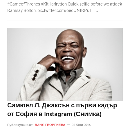
#GameofThrones #KitHarington Quick selfie before we attack
Ramsay Bolton. pic.twitter.com/oecQNtRPuT —..
Самюел Л. Джаксън с първи кадър
от София в Instagram (Снимка)
Публикувана от:
ВАНЯ ГЕОРГИЕВА
04 Юни 2016