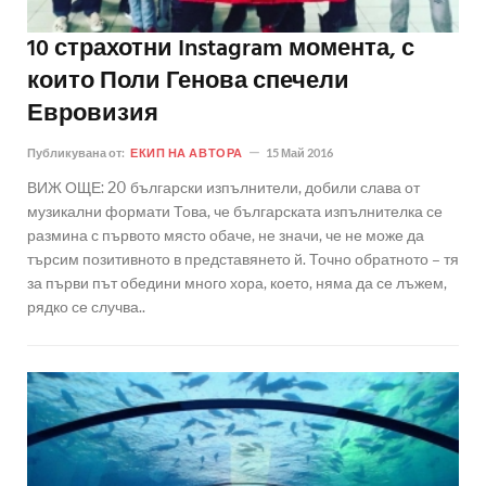
10 страхотни Instagram момента, с
които Поли Генова спечели
Евровизия
Публикувана от:
ЕКИП НА АВТОРА
15 Май 2016
ВИЖ ОЩЕ: 20 български изпълнители, добили слава от
музикални формати Това, че българската изпълнителка се
размина с първото място обаче, не значи, че не може да
търсим позитивното в представянето й. Точно обратното – тя
за първи път обедини много хора, което, няма да се лъжем,
рядко се случва..