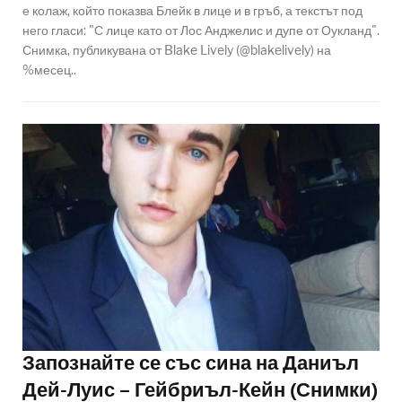
е колаж, който показва Блейк в лице и в гръб, а текстът под
него гласи: "С лице като от Лос Анджелис и дупе от Оукланд".
Снимка, публикувана от Blake Lively (@blakelively) на
%месец..
Запознайте се със сина на Даниъл
Дей-Луис – Гейбриъл-Кейн (Снимки)