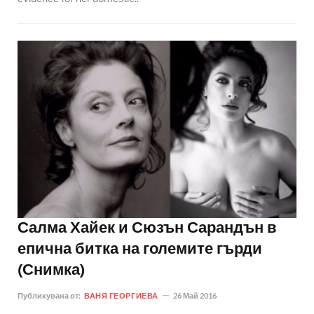
Салма Хайек и Сюзън Сарандън в
епична битка на големите гърди
(Снимка)
Публикувана от:
ВАНЯ ГЕОРГИЕВА
26 Май 2016