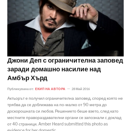
Джони Деп с ограничителна заповед
заради домашно насилие над
Амбър Хърд
Публикувана от:
ЕКИП НА АВТОРА
28 Май 2016
Актьорът е получил ограничителна заповед, според която не
трябва да се доближава на по-малко от 90 метра до
доскорошната си любов. Решението беше взето, след като
местните правораздавателни органи се запознали с доклад
от 40 страници. Amber Heard submitted this photo as
evidence for her domestic..