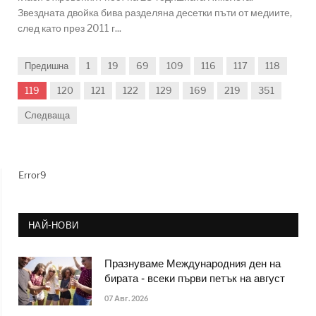
Звездната двойка бива разделяна десетки пъти от медиите,
след като през 2011 г...
Предишна
1
19
69
109
116
117
118
119
120
121
122
129
169
219
351
Следваща
Error9
НАЙ-НОВИ
Празнуваме Международния ден на
бирата - всеки първи петък на август
07 Авг. 2026