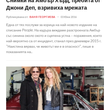
Снимки на Амбър Хърд, пребита от
Джони Деп, взривиха мрежата
Публикувана от:
ВАНЯ ГЕОРГИЕВА
03 Юни 2016
Една от тях послужи за корица на най-новото издание на
списание People. На кадъра виждаме разстроената Амбър
със синина около окото и сцепена устна – поражения, които
най-вероятно са от инцидент, станал през декември 2015 г.
"Наистина вярвах, че животът ми е в опасност", пише в
показанията на..