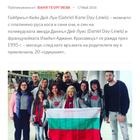
Публикувана от:
ВАНЯ ГЕОРГИЕВА
17 Май 2016
Гейбриъл-Кейн Дей-Луи (Gabriel-Kane Day-Lewis) – момчето
с платинено руса коса и сини очи, е син на
холивудската звезда Даниъл Дей-Луис (Daniel Day-Lewis) и
французойката Изабел Аджани. Красавецът се ражда през
1995 г. – месеци, след като връзката на родителите му е
приключила. 20-годишният..