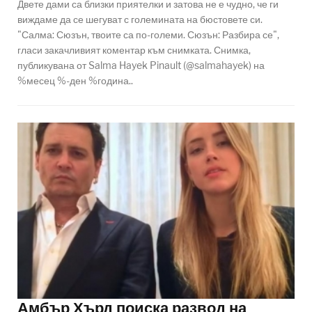
Двете дами са близки приятелки и затова не е чудно, че ги
виждаме да се шегуват с големината на бюстовете си.
"Салма: Сюзън, твоите са по-големи. Сюзън: Разбира се",
гласи закачливият коментар към снимката. Снимка,
публикувана от Salma Hayek Pinault (@salmahayek) на
%месец %-ден %година..
Амбър Хърд поиска развод на