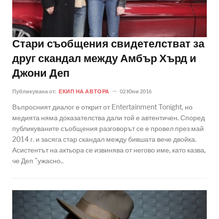
Стари съобщения свидетелстват за
друг скандал между Амбър Хърд и
Джони Деп
Публикувана от:
ЕКИП НА АВТОРА
02 Юни 2016
Въпросният диалог е открит от Entertainment Tonight, но
медията няма доказателства дали той е автентичен. Според
публикуваните съобщения разговорът се е провел през май
2014 г. и засяга стар скандал между бившата вече двойка.
Асистентът на актьора се извинява от негово име, като казва,
че Деп "ужасно..