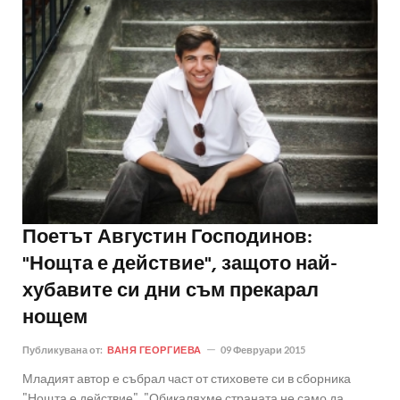
Поетът Августин Господинов:
"Нощта е действие", защото най-
хубавите си дни съм прекарал
нощем
Публикувана от:
ВАНЯ ГЕОРГИЕВА
09 Февруари 2015
Младият автор е събрал част от стиховете си в сборника
"Нощта е действие". "Обикаляхме страната не само да