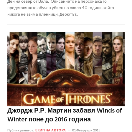
Ден на север от Вала. Описанието на персонажа го
представя като обучен убиец на около 40 години, който
никога не взима пленници. Дебютът..
Джордж Р.Р. Мартин забавя Winds of
Winter поне до 2016 година
Публикувана от:
ЕКИП НА АВТОРА
01 Февруари 2015