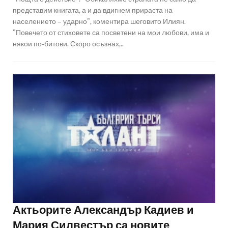
представим книгата, а и да вдигнем прираста на
населението – ударно", коментира шеговито Илиян.
"Повечето от стиховете са посветени на мои любови, има и
някои по-битови. Скоро осъзнах,..
Актьорите Александър Кадиев и
Мария Силвестър са новите