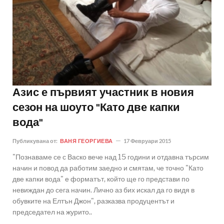
Азис е първият участник в новия
сезон на шоуто "Като две капки
вода"
Публикувана от:
ВАНЯ ГЕОРГИЕВА
17 Февруари 2015
"Познаваме се с Васко вече над 15 години и отдавна търсим
начин и повод да работим заедно и смятам, че точно "Като
две капки вода" е форматът, който ще го представи по
невиждан до сега начин. Лично аз бих искал да го видя в
обувките на Елтън Джон", разказва продуцентът и
председател на журито..