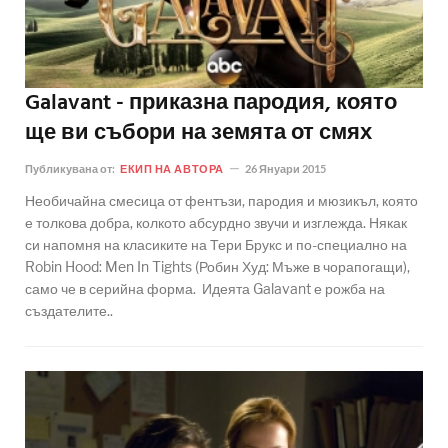
Galavant - приказна пародия, която
ще ви събори на земята от смях
Публикувана от:
ЕКИП НА АВТОРА
26 Януари 2015
Необичайна смесица от фентъзи, пародия и мюзикъл, която
е толкова добра, колкото абсурдно звучи и изглежда. Някак
си напомня на класиките на Тери Брукс и по-специално на
Robin Hood: Men In Tights (Робин Худ: Мъже в чорапогащи),
само че в серийна форма. Идеята Galavant е рожба на
създателите..