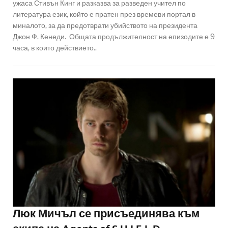
ужаса Стивън Кинг и разказва за разведен учител по
литература език, който е пратен през времеви портал в
миналото, за да предотврати убийството на президента
Джон Ф. Кенеди. Общата продължителност на епизодите е 9
часа, в които действието..
Люк Мичъл се присъединява към