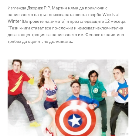
Изглежда Джордж Р.Р. Мартин няма да приключи с
написването на дългоочакваната шеста творба Winds of
Winter (Ветровете на зимата) и през следващите 12 месеца.
"Тези книги стават все по-сложни и изискват изключителна
доза концентрация за написването им. Феновете наистина
трябва да оценят, че дължината..