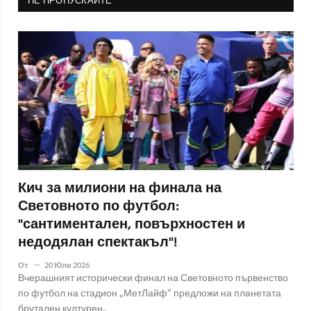
НЕ ПРОПУСКАЙТЕ
Кич за милиони на финала на
Световното по футбол:
"сантиментален, повърхностен и
недодялан спектакъл"!
От
20 Юли 2026
Вчерашният исторически финал на Световното първенство
по футбол на стадион „МетЛайф“ предложи на планетата
брутален културен..