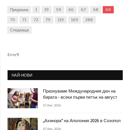
Предишна
1
19
59
66
67
68
69
70
71
72
79
119
169
288
Следваща
Error9
НАЙ-НОВИ
Празнуваме Международния ден на
бирата - всеки първи петък на август
07 Авг. 2026
„Ахинора“ на Аполония 2026 в Созопол
07 Авг. 2026