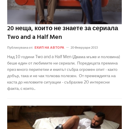
20 неща, които не знаете за сериала
Two and a Half Men
Публикувана от:
ЕКИП НА АВТОРА
20 Февруари 2015
Над 10 години Two and a Half Men (Двама мъже и половина)
беше един от любимите ни сериали. Поредицата премина
през много перипетии и екипът събра огромен опит - както
добър, така и не чак толкова полезен. От премеждията на
каста до неловките ситуации - събрахме 20 интересни
факта, с които..