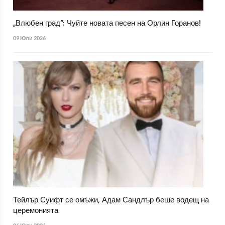
„Влюбен град“: Чуйте новата песен на Орлин Горанов!
09 Юли 2026
Тейлър Суифт се омъжи, Адам Сандлър беше водещ на
церемонията