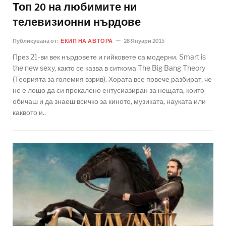
Топ 20 на любимите ни
телевизионни нърдове
Публикувана от:
ЕКИП НА АВТОРА
28 Януари 2015
През 21-ви век нърдовете и гийковете са модерни. Smart is
the new sexy, както се казва в ситкома The Big Bang Theory
(Теорията за големия взрив). Хората все повече разбират, че
не е лошо да си прекалено ентусиазиран за нещата, които
обичаш и да знаеш всичко за киното, музиката, науката или
каквото и..