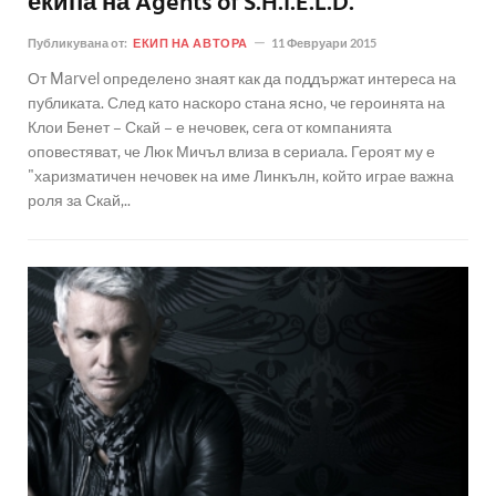
екипа на Agents of S.H.I.E.L.D.
Публикувана от:
ЕКИП НА АВТОРА
11 Февруари 2015
От Marvel определено знаят как да поддържат интереса на
публиката. След като наскоро стана ясно, че героинята на
Клои Бенет – Скай – е нечовек, сега от компанията
оповестяват, че Люк Мичъл влиза в сериала. Героят му е
"харизматичен нечовек на име Линкълн, който играе важна
роля за Скай,..