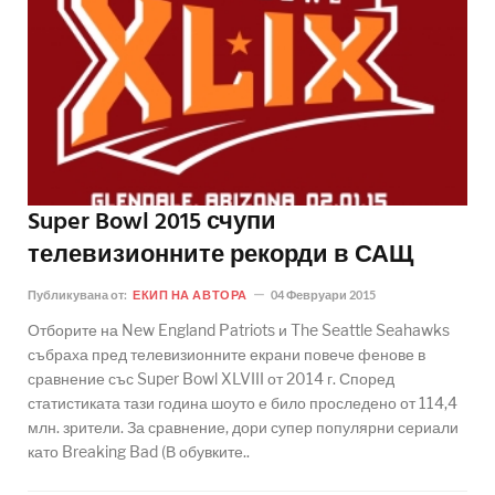
Super Bowl 2015 счупи
телевизионните рекорди в САЩ
Публикувана от:
ЕКИП НА АВТОРА
04 Февруари 2015
Отборите на New England Patriots и The Seattle Seahawks
събраха пред телевизионните екрани повече фенове в
сравнение със Super Bowl XLVIII от 2014 г. Според
статистиката тази година шоуто е било проследено от 114,4
млн. зрители. За сравнение, дори супер популярни сериали
като Breaking Bad (В обувките..