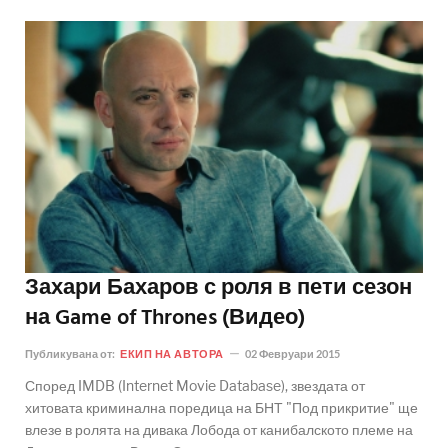
Захари Бахаров с роля в пети сезон
на Game of Thrones (Видео)
Публикувана от:
ЕКИП НА АВТОРА
02 Февруари 2015
Според IMDB (Internet Movie Database), звездата от
хитовата криминална поредица на БНТ "Под прикритие" ще
влезе в ролята на дивака Лобода от канибалското племе на