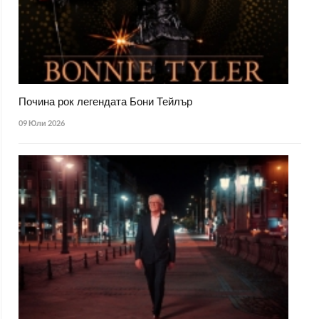
Почина рок легендата Бони Тейлър
09 Юли 2026