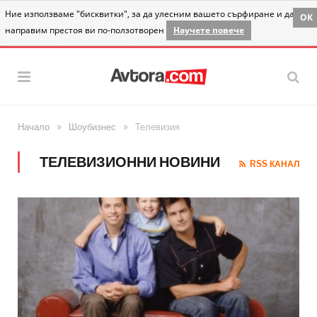
Ние използваме "бисквитки", за да улесним вашето сърфиране и да
OK
направим престоя ви по-ползотворен
Научете повече
»
»
Начало
Шоубизнес
Телевизия
ТЕЛЕВИЗИОННИ НОВИНИ
RSS КАНАЛ