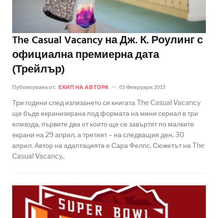
The Casual Vacancy на Дж. К. Роулинг с
официална премиерна дата
(Трейлър)
Публикувана от:
ЕКИП НА АВТОРА
05 Февруари 2015
Три години след излизането си книгата The Casual Vacancy
ще бъде екранизирана под формата на мини сериал в три
епизода, първите два от които ще се завъртят по малките
екрани на 29 април, а третият – на следващия ден, 30
април. Автор на адаптацията е Сара Фелпс. Сюжетът на The
Casual Vacancy..