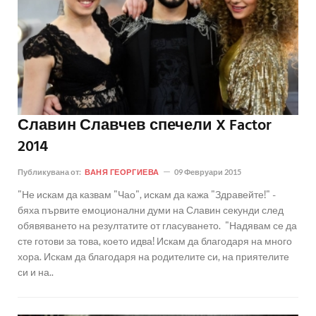
Славин Славчев спечели X Factor
2014
Публикувана от:
ВАНЯ ГЕОРГИЕВА
09 Февруари 2015
"Не искам да казвам "Чао", искам да кажа "Здравейте!" -
бяха първите емоционални думи на Славин секунди след
обявяването на резултатите от гласуването. "Надявам се да
сте готови за това, което идва! Искам да благодаря на много
хора. Искам да благодаря на родителите си, на приятелите
си и на..