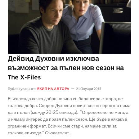
Дейвид Духовни изключва
възможност за пълен нов сезон на
The X-Files
Публикувана от:
ЕКИП НА АВТОРА
21 Януари 2015
Е, изглежда всяка добра новина се балансира с втора, не
толкова добра. Според Духовни новият сезон вероятно няма
да е пълен (между 20-25 епизода). "Определено не мога, а
и нямам интерес да правя пълен сезон. Ще бъде в някакъв
ограничен формат. Всички сме стари, нямаме сили за
толкова епизоди." Създателят..