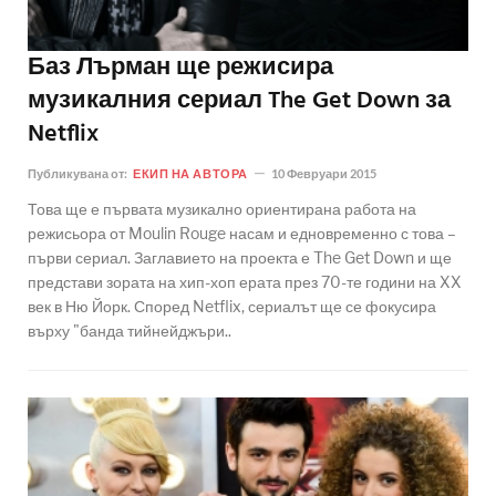
Баз Лърман ще режисира
музикалния сериал The Get Down за
Netflix
Публикувана от:
ЕКИП НА АВТОРА
10 Февруари 2015
Това ще е първата музикално ориентирана работа на
режисьора от Moulin Rouge насам и едновременно с това –
първи сериал. Заглавието на проекта е The Get Down и ще
представи зората на хип-хоп ерата през 70-те години на XX
век в Ню Йорк. Според Netflix, сериалът ще се фокусира
върху "банда тийнейджъри..