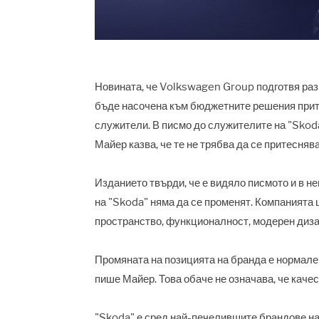
Новината, че Volkswagen Group подготвя раз
бъде насочена към бюджетните решения прите
служители. В писмо до служителите на "Skod
Майер казва, че те не трябва да се притесня
Изданието твърди, че е видяло писмото и в не
на "Skoda" няма да се променят. Компанията
пространство, функционалност, модерен диза
Промяната на позицията на бранда е нормален
пише Майер. Това обаче не означава, че каче
"Skoda" е сред най-печелившите брандове на 