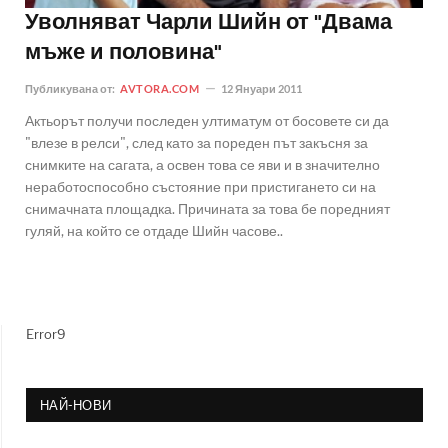
Уволняват Чарли Шийн от "Двама
мъже и половина"
Публикувана от:
AVTORA.COM
12 Януари 2011
Актьорът получи последен ултиматум от босовете си да
"влезе в релси", след като за пореден път закъсня за
снимките на сагата, а освен това се яви и в значително
неработоспособно състояние при пристигането си на
снимачната площадка. Причината за това бе поредният
гуляй, на който се отдаде Шийн часове..
Error9
НАЙ-НОВИ