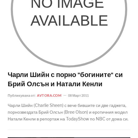
Чарли Шийн с порно "богините" си
Брий Олсън и Натали Кенли
Публикувана от:
AVTORA.COM
08 Март 2011
Чарли Шийн (Charlie Sheen) с вече бившите си две гаджета,
порнозвездата Брий Олсън (Bree Olson) и еротичния модел
Натали Кенли в репортаж на TodayShow по NBC от дома си.