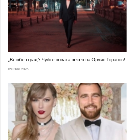
„Влюбен град“: Чуйте новата песен на Орлин Горанов!
09 Юли 2026