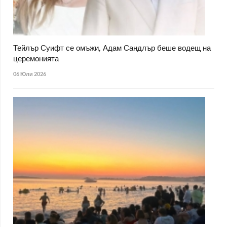
Тейлър Суифт се омъжи, Адам Сандлър беше водещ на
церемонията
06 Юли 2026