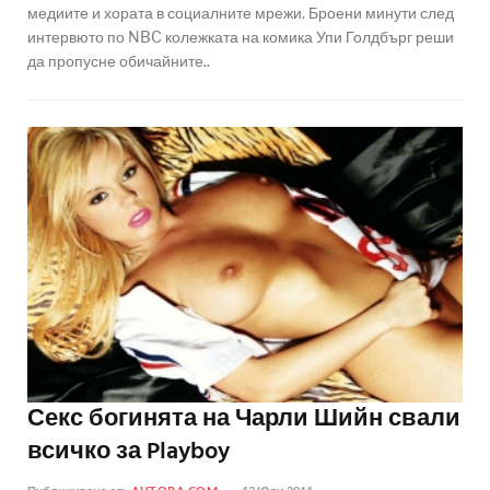
медиите и хората в социалните мрежи. Броени минути след
интервюто по NBC колежката на комика Упи Голдбърг реши
да пропусне обичайните..
Секс богинята на Чарли Шийн свали
всичко за Playboy