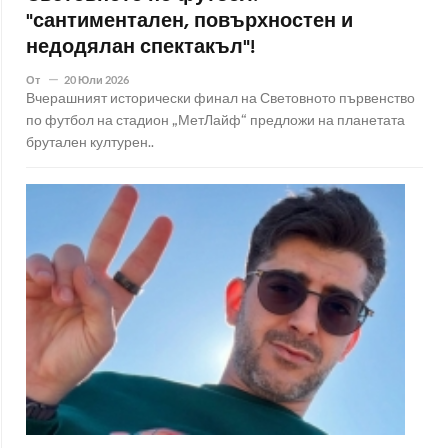
"сантиментален, повърхностен и
недодялан спектакъл"!
От
20 Юли 2026
Вчерашният исторически финал на Световното първенство
по футбол на стадион „МетЛайф“ предложи на планетата
брутален културен..