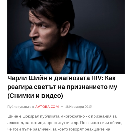
Чарли Шийн и диагнозата HIV: Как
реагира светът на признанието му
(Снимки и видео)
Публикувана от:
AVTORA.COM
18 Ноември 2015
Шийн е шокирал публиката многократно - с признания за
алкохол, наркотици, проститутки и др. По всичко личи обаче,
че този път е различен, за което говорят реакциите на