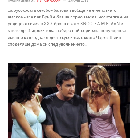
Публикувана от:
AVTORA.COM
13 Юли 2011
За русокосата сексбомба това въобще не е непознато
амплоа - все пак Брий е бивша порно звезда, носителка е на
редица отличия в XXX бранша като XRCO, F.A.M.E, AVN и
много др. Въпреки това, набира най-сериозна популярност
именно като една от двете куклички, с които Чарли Шийн
споделяше дома си след уволнението..