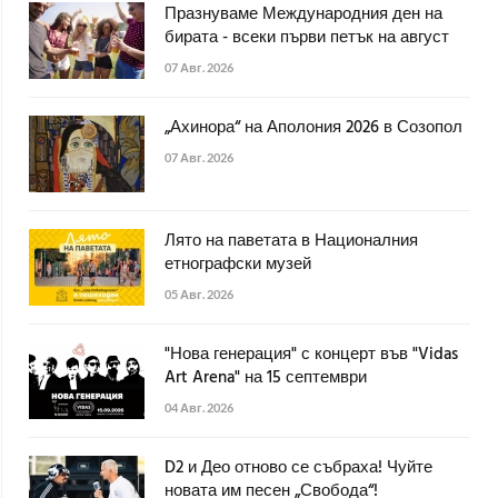
Празнуваме Международния ден на
бирата - всеки първи петък на август
07 Авг. 2026
„Ахинора“ на Аполония 2026 в Созопол
07 Авг. 2026
Лято на паветата в Националния
етнографски музей
05 Авг. 2026
"Нова генерация" с концерт във "Vidas
Art Arena" на 15 септември
04 Авг. 2026
D2 и Део отново се събраха! Чуйте
новата им песен „Свобода“!