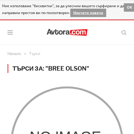
Ние използваме "бисквитки", за да улесним вашето сърфиране и да
OK
направим престоя ви по-ползотворен
Научете повече
»
Начало
Търси
ТЪРСИ ЗА: "BREE OLSON"