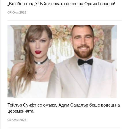
„Влюбен град“: Чуйте новата песен на Орлин Горанов!
09 Юли 2026
Тейлър Суифт се омъжи, Адам Сандлър беше водещ на
церемонията
06 Юли 2026