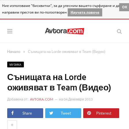
Ние използваме "бисквитки", за да улесним вашето сърфиране и да
OK
направим престоя ви по-ползотворен
Научете повече
»
Начало
Сънищата на Lorde оживяват в Team (Видео)
МУЗИКА
Сънищата на Lorde
оживяват в Team (Видео)
Добавена от:
AVTORA.COM
на
04 Декември 2013
Share
Tweet
Pinterest
+