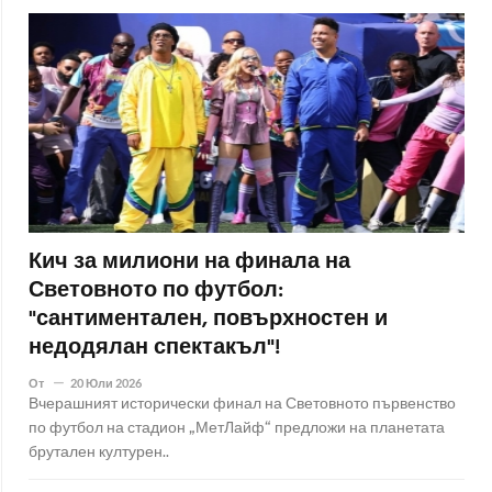
Кич за милиони на финала на
Световното по футбол:
"сантиментален, повърхностен и
недодялан спектакъл"!
От
20 Юли 2026
Вчерашният исторически финал на Световното първенство
по футбол на стадион „МетЛайф“ предложи на планетата
брутален културен..