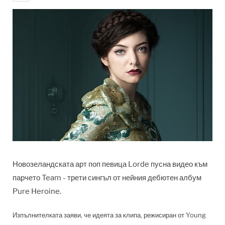
Новозеландската арт поп певица Lorde пусна видео към
парчето Team - трети сингъл от нейния дебютен албум
Pure Heroine.
Изпълнителката заяви, че идеята за клипа, режисиран от Young