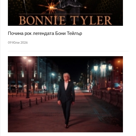
Почина рок легендата Бони Тейлър
09 Юли 2026