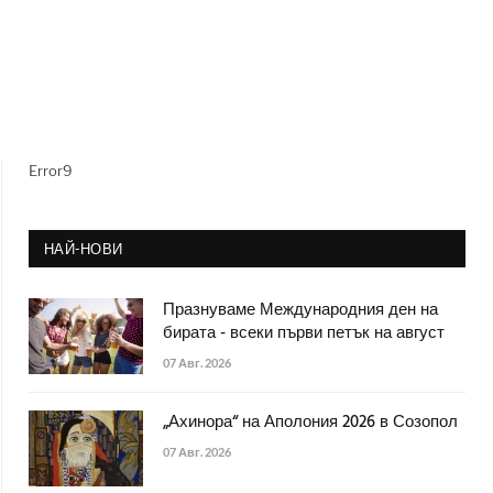
Error9
НАЙ-НОВИ
Празнуваме Международния ден на
бирата - всеки първи петък на август
07 Авг. 2026
„Ахинора“ на Аполония 2026 в Созопол
07 Авг. 2026