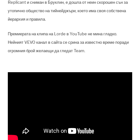
Replicant и сниман в Бруклин, е дошла от неин скорошен сън за
утопично общество на тийнейджъри, което има своя собствена
йерархия и правила.
Премиерата на клипа на Lorde в YouTube не мина гладко.
Нейният VEVO канал в сайта се срина за известно време поради
огромния брой желаещи да гледат Team.