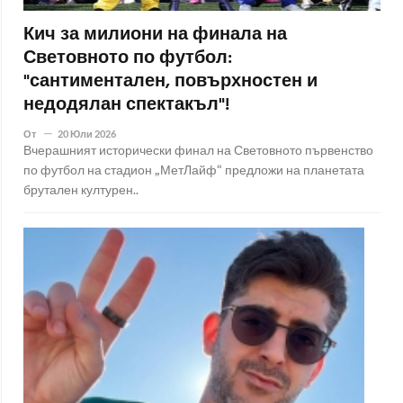
Кич за милиони на финала на
Световното по футбол:
"сантиментален, повърхностен и
недодялан спектакъл"!
От
20 Юли 2026
Вчерашният исторически финал на Световното първенство
по футбол на стадион „МетЛайф“ предложи на планетата
брутален културен..