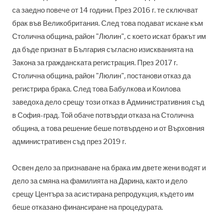
са заедно повече от 14 години. През 2016 г. те сключват
брак във Великобритания. След това подават искане към
Столична община, район "Люлин", с което искат бракът им
да бъде признат в България съгласно изискванията на
Закона за гражданската регистрация. През 2017 г.
Столична община, район "Люлин", постанови отказ да
регистрира брака. След това
Бабулкова и Коилова
заведоха дело
срещу този отказ
в Административния съд
в София-град. Той обаче потвърди отказа на Столична
община, а това решение беше потвърдено и от Върховния
административен съд през 2019 г.
Освен дело за признаване на брака им двете жени водят и
дело за смяна на фамилията на Дарина, както и дело
срещу Центъра за асистирана репродукция, където им
беше отказано финансиране на процедурата.