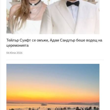
Тейлър Суифт се омъжи, Адам Сандлър беше водещ на
церемонията
06 Юли 2026