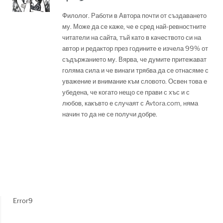
Филолог. Работи в Автора почти от създаването
му. Може да се каже, че е сред най-ревностните
читатели на сайта, тъй като в качеството си на
автор и редактор през годините е изчела 99% от
съдържанието му. Вярва, че думите притежават
голяма сила и че винаги трябва да се отнасяме с
уважение и внимание към словото. Освен това е
убедена, че когато нещо се прави с хъс и с
любов, какъвто е случаят с Avtora.com, няма
начин то да не се получи добре.
Error9