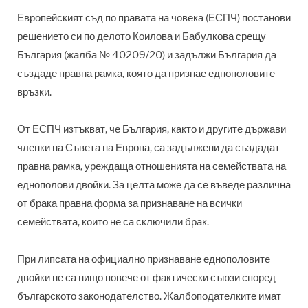
Европейският съд по правата на човека (ЕСПЧ) постанови
решението си по делото Коилова и Бабулкова срещу
България (жалба № 40209/20) и задължи България да
създаде правна рамка, която да признае еднополовите
връзки.
От ЕСПЧ изтъкват, че България, както и другите държави
членки на Съвета на Европа, са задължени да създадат
правна рамка, уреждаща отношенията на семействата на
еднополови двойки. За целта може да се въведе различна
от брака правна форма за признаване на всички
семействата, които не са сключили брак.
При липсата на официално признаване еднополовите
двойки не са нищо повече от фактически съюзи според
българското законодателство. Жалбоподателките имат