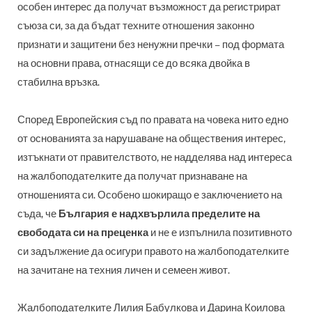
особен интерес да получат възможност да регистрират
съюза си, за да бъдат техните отношения законно
признати и защитени без ненужни пречки – под формата
на основни права, отнасящи се до всяка двойка в
стабилна връзка.
Според
Европейския съд по правата на човека
нито едно
от основанията за нарушаване на обществения интерес,
изтъкнати от правителството, не надделява над интереса
на жалбоподателките да получат признаване на
отношенията си. Особено шокиращо е заключението на
съда, че
България е надхвърлила пределите на
свободата си на преценка
и не е изпълнила позитивното
си задължение да осигури правото на жалбоподателките
на зачитане на техния личен и семеен живот.
Жалбоподателките Лилия Бабулкова и Дарина Коилова