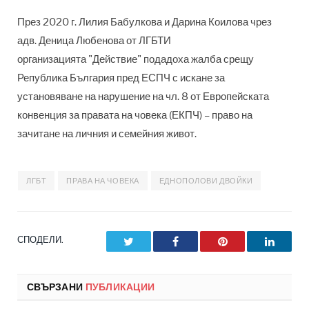
През 2020 г.
Лилия Бабулкова и Дарина Коилова
чрез
адв. Деница Любенова от
ЛГБТИ
организацията
"Действие" подадоха жалба срещу
Република България пред ЕСПЧ с искане за
установяване на нарушение на чл. 8 от Европейската
конвенция за правата на човека (ЕКПЧ) – право на
зачитане на личния и семейния живот.
ЛГБТ
ПРАВА НА ЧОВЕКА
ЕДНОПОЛОВИ ДВОЙКИ
СПОДЕЛИ.
Twitter
Facebook
Pinterest
LinkedI
СВЪРЗАНИ
ПУБЛИКАЦИИ