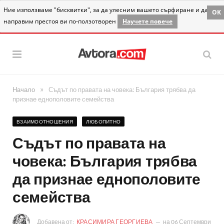
Ние използваме "бисквитки", за да улесним вашето сърфиране и да
OK
направим престоя ви по-ползотворен
Научете повече
»
Начало
Съдът по правата на човека: България трябва да
признае еднополовите семейства
ВЗАИМООТНОШЕНИЯ
ЛЮБОПИТНО
Съдът по правата на
човека: България трябва
да признае еднополовите
семейства
Добавена от:
КРАСИМИРА ГЕОРГИЕВА
на
06 Септември