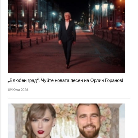
„Влюбен град“: Чуйте новата песен на Орлин Горанов!
09 Юли 2026