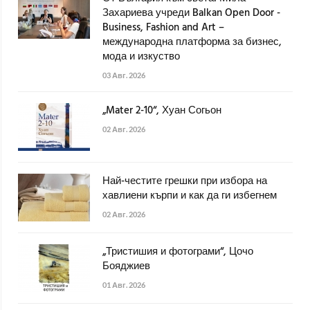
Захариева учреди Balkan Open Door -
Business, Fashion and Art –
международна платформа за бизнес,
мода и изкуство
03 Авг. 2026
„Mater 2-10“, Хуан Согьон
02 Авг. 2026
Най-честите грешки при избора на
хавлиени кърпи и как да ги избегнем
02 Авг. 2026
„Тристишия и фотограми“, Цочо
Бояджиев
01 Авг. 2026