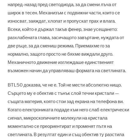
напред-назад пред светодиода, за да смени лъча от
широк в тесен. Механизъм с подвижни части, които се
износват, заяждат, хлопат и пропускат прах и влага.
Всеки, който е държал такъв фенер, знае усещането:
разхлабената глава, засичащото завъртане, нуждата от
две ръце, за да смениш режима. Приемахме го за
нормално, защото просто не бяхме виждали друго.
Механичното движение изглеждаше единственият
възможен начин да управляваш формата на светлината.
BTL50 доказва, че не е. Той не мести абсолютно нищо.
Сърцето му е обектив с тънък слой течни кристали —
същата материя, която стои зад екрана на телефона ви.
Когато електрониката подаде към него слаб електрически
сигнал, микроскопичните молекули на кристала
моментално се преориентират и променят пътя на
светлината. В резултат един и същ обектив ту разстила