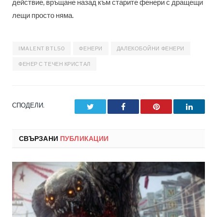
действие, връщане назад към старите фенери с дращещи
лещи просто няма.
IMALENT BTL50
ФЕНЕРИ
ДАЛЕКОБОЙНИ ФЕНЕРИ
ФЕНЕР С ТЕЧЕН КРИСТАЛ
СПОДЕЛИ.
Twitter
Facebook
Pinterest
LinkedI
СВЪРЗАНИ
ПУБЛИКАЦИИ