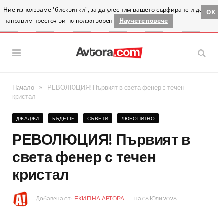
Ние използваме "бисквитки", за да улесним вашето сърфиране и да
OK
направим престоя ви по-ползотворен
Научете повече
»
Начало
РЕВОЛЮЦИЯ! Първият в света фенер с течен
кристал
ДЖАДЖИ
БЪДЕЩЕ
СЪВЕТИ
ЛЮБОПИТНО
РЕВОЛЮЦИЯ! Първият в
света фенер с течен
кристал
Добавена от:
ЕКИП НА АВТОРА
на
06 Юли 2026