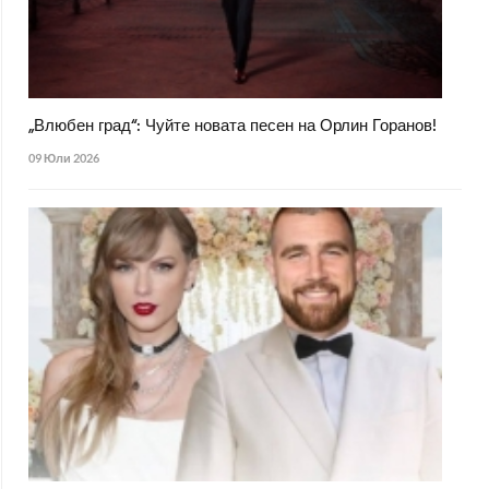
„Влюбен град“: Чуйте новата песен на Орлин Горанов!
09 Юли 2026