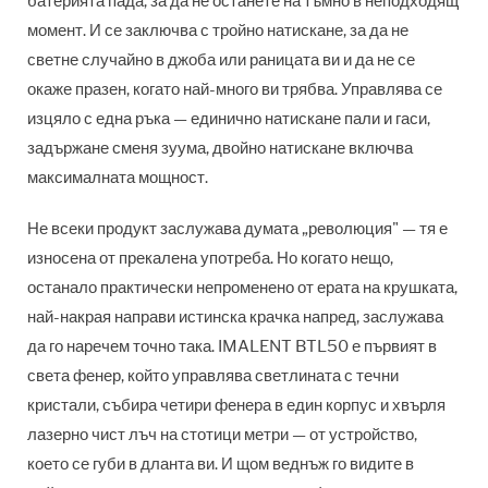
батерията пада, за да не останете на тъмно в неподходящ
момент. И се заключва с тройно натискане, за да не
светне случайно в джоба или раницата ви и да не се
окаже празен, когато най-много ви трябва. Управлява се
изцяло с една ръка — единично натискане пали и гаси,
задържане сменя зуума, двойно натискане включва
максималната мощност.
Не всеки продукт заслужава думата „революция" — тя е
износена от прекалена употреба. Но когато нещо,
останало практически непроменено от ерата на крушката,
най-накрая направи истинска крачка напред, заслужава
да го наречем точно така. IMALENT BTL50 е първият в
света фенер, който управлява светлината с течни
кристали, събира четири фенера в един корпус и хвърля
лазерно чист лъч на стотици метри — от устройство,
което се губи в дланта ви. И щом веднъж го видите в